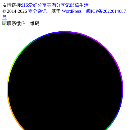
友情链接:
HS爱好分享
某淘分享记
邮莓生活
© 2014-2026
零分杂记
・基于
WordPress
・
闽ICP备2022014687
号