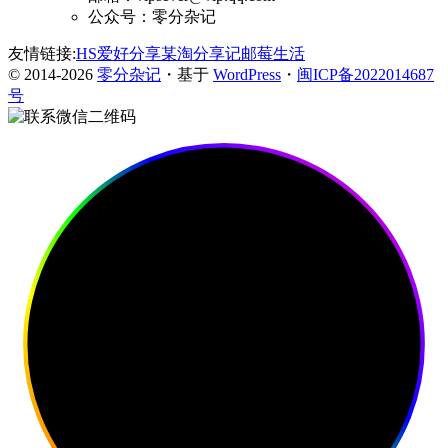
公众号：零分杂记
友情链接:
HS爱好分享
某淘分享记
邮莓生活
© 2014-2026
零分杂记
・基于
WordPress
・
闽ICP备2022014687
号