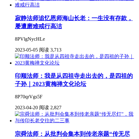
寂静法师追忆恩师海山长老：一生没有存款，
屡遭磨难戒行高洁
8PVlgNycHLe
2023-05-05
阅读 3,713
印顺法师：我是从四祖寺走出去的，是四祖的
子孙｜2023黄梅禅文化论坛
8P70qrVgs5F
2023-04-20
阅读 2,827
宗舜法师：从批判会集本到传老亲题“传无尽