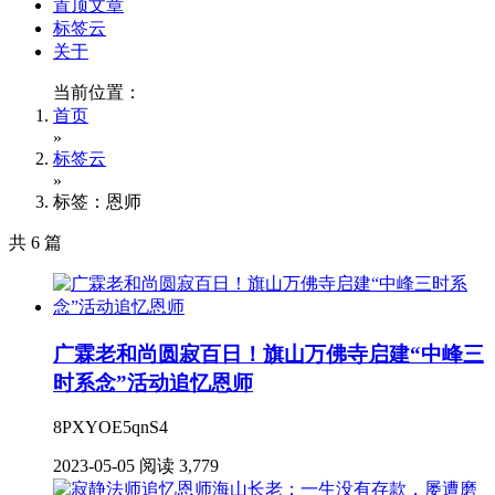
置顶文章
标签云
关于
当前位置：
首页
»
标签云
»
标签：恩师
共 6 篇
广霖老和尚圆寂百日！旗山万佛寺启建“中峰三
时系念”活动追忆恩师
8PXYOE5qnS4
2023-05-05
阅读 3,779