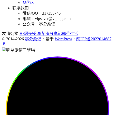
华为云
联系我们
微信/QQ：317355746
邮箱：vipsever@vip.qq.com
公众号：零分杂记
友情链接:
HS爱好分享
某淘分享记
邮莓生活
© 2014-2026
零分杂记
・基于
WordPress
・
闽ICP备2022014687
号