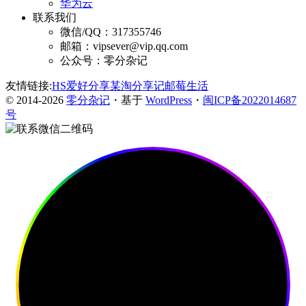
华为云
联系我们
微信/QQ：317355746
邮箱：vipsever@vip.qq.com
公众号：零分杂记
友情链接:
HS爱好分享
某淘分享记
邮莓生活
© 2014-2026
零分杂记
・基于
WordPress
・
闽ICP备2022014687
号