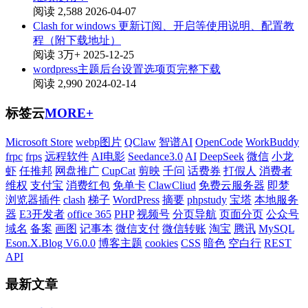
阅读 2,588
2026-04-07
Clash for windows 更新订阅、开启等使用说明、配置教
程（附下载地址）
阅读 3万+
2025-12-25
wordpress主题后台设置选项页完整下载
阅读 2,990
2024-02-14
标签云
MORE+
Microsoft Store
webp图片
QClaw
智谱AI
OpenCode
WorkBuddy
frpc
frps
远程软件
AI电影
Seedance3.0
AI
DeepSeek
微信
小龙
虾
任推邦
网盘推广
CupCat
剪映
千问
话费券
打假人
消费者
维权
支付宝
消费红包
免单卡
ClawCliud
免费云服务器
即梦
浏览器插件
clash
梯子
WordPress
摘要
phpstudy
宝塔
本地服务
器
E3开发者
office 365
PHP
视频号
分页导航
页面分页
公众号
域名
备案
画图
记事本
微信支付
微信转账
淘宝
腾讯
MySQL
Eson.X.Blog V6.0.0
博客主题
cookies
CSS
暗色
空白行
REST
API
最新文章