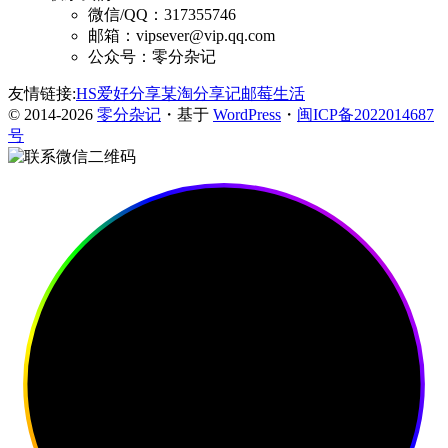
微信/QQ：317355746
邮箱：vipsever@vip.qq.com
公众号：零分杂记
友情链接:
HS爱好分享
某淘分享记
邮莓生活
© 2014-2026
零分杂记
・基于
WordPress
・
闽ICP备2022014687
号