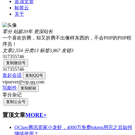
置顶文章
标签云
关于
零分
站龄20年
资深站长
一个喜欢折腾，却又折腾不出像样东西的，不会PHP的PHP程
序员！
文章
2,554
分类
13
标签
3,867
友链
3
317355746
复制微信号
317355746
发起会话
复制QQ号
vipsever@vip.qq.com
写邮件
复制邮箱
零分杂记
复制公众号
置顶文章
MORE+
QClaw腾讯管家小龙虾，4000万免费tokens用完之后如何
继续使用？