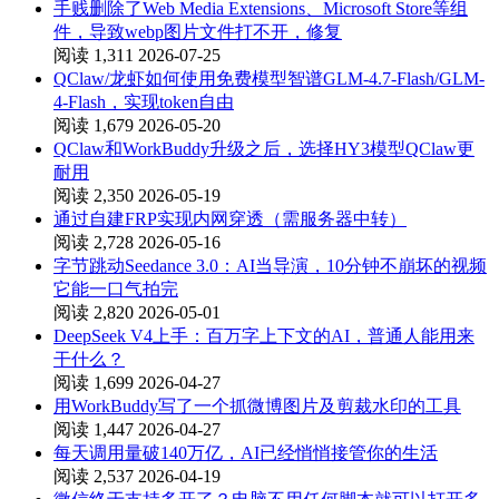
手贱删除了Web Media Extensions、Microsoft Store等组
件，导致webp图片文件打不开，修复
阅读 1,311
2026-07-25
QClaw/龙虾如何使用免费模型智谱GLM-4.7-Flash/GLM-
4-Flash，实现token自由
阅读 1,679
2026-05-20
QClaw和WorkBuddy升级之后，选择HY3模型QClaw更
耐用
阅读 2,350
2026-05-19
通过自建FRP实现内网穿透（需服务器中转）
阅读 2,728
2026-05-16
字节跳动Seedance 3.0：AI当导演，10分钟不崩坏的视频
它能一口气拍完
阅读 2,820
2026-05-01
DeepSeek V4上手：百万字上下文的AI，普通人能用来
干什么？
阅读 1,699
2026-04-27
用WorkBuddy写了一个抓微博图片及剪裁水印的工具
阅读 1,447
2026-04-27
每天调用量破140万亿，AI已经悄悄接管你的生活
阅读 2,537
2026-04-19