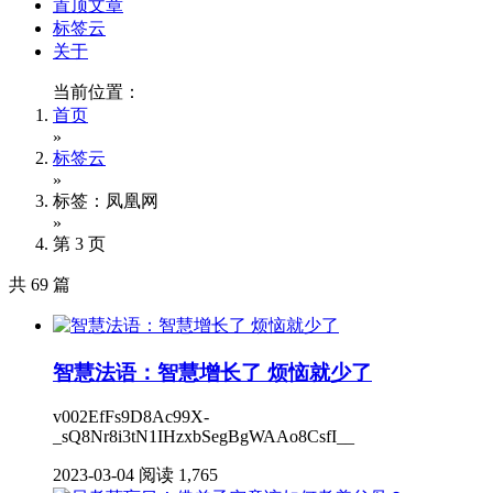
置顶文章
标签云
关于
当前位置：
首页
»
标签云
»
标签：凤凰网
»
第 3 页
共 69 篇
智慧法语：智慧增长了 烦恼就少了
v002EfFs9D8Ac99X-
_sQ8Nr8i3tN1IHzxbSegBgWAAo8CsfI__
2023-03-04
阅读 1,765