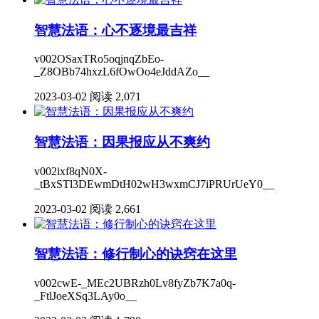
智慧法语：心不逐境最吉祥
v002OSaxTRo5oqjnqZbEo-
_Z8OBb74hxzL6fOwOo4eJddAZo__
2023-03-02
阅读 2,071
智慧法语：因果报应从不爽约
v002ixf8qN0X-
_tBxSTl3DEwmDtH02wH3wxmCJ7iPRUrUeY0__
2023-03-02
阅读 2,661
智慧法语：修行制心的诀窍在这里
v002cwE-_MEc2UBRzh0Lv8fyZb7K7a0q-
_FtlJoeXSq3LAy0o__