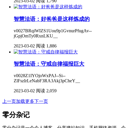
2023-03-02
阅读 1,790
智慧法语：好爸爸是这样炼成的
v0027BRqiWIZS1Uou9p1GvnurPfugAv--
jGpjOmTy0RxnLKU__
2023-03-02
阅读 1,886
智慧法语：守戒自律福报巨大
v0028Z1IYOjoWxPAJ--Si--
ZlFszIrLeNabF3RA3Akj3pCheY__
2023-03-02
阅读 2,059
上一页
加载更多
下一页
零分杂记
零分杂记是一个个人博客，分享建站知识，手机网络资源，个