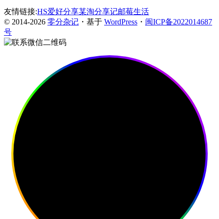
友情链接:
HS爱好分享
某淘分享记
邮莓生活
© 2014-2026
零分杂记
・基于
WordPress
・
闽ICP备2022014687
号