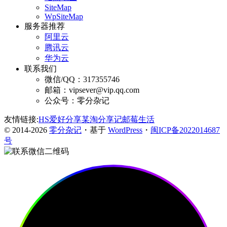
SiteMap
WpSiteMap
服务器推荐
阿里云
腾讯云
华为云
联系我们
微信/QQ：317355746
邮箱：vipsever@vip.qq.com
公众号：零分杂记
友情链接:
HS爱好分享
某淘分享记
邮莓生活
© 2014-2026
零分杂记
・基于
WordPress
・
闽ICP备2022014687
号