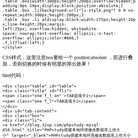
.table .box{width:300px;height:200px;overflow:hidden;p
adding:8px 10px;display:block;position:absolute;}

.table .box .li{background:url("li-style.png") 0 0 no-
repeat;width:300px;height:200px;}

.table .box .li a{display:block;width:275px;height:20p
x;line-height:20px;margin-
left:25px; overflow:hidden; whitewhite-
space: nowrap;text-overflow: ellipsis;-o-text-
overflow: ellipsis;color:#666;}

.f_l{float:left;}

</style>
CSS样式，这里注意box要给一个 position:absolute ，层进行叠
加，否则切换的时候有明显的弹出效果！
html代码：
<div class="table" id="table">

<div class="title" id="fli">

<span class="one f_l on" >TAB选项卡1</span>

<span class="one f_l">TAB选项卡2</span>

</div>

<div id="tab-content">

<div class="box">

<div class="li">

<a href="//blog.32xp.com/phpstudy-mysql-
450.html" title="PHPstudy搭建本地环境修改数据库上传大
小" target="_blank">PHPstudy搭建本地环境修改数据库上传大小