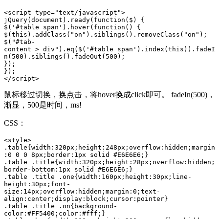
<script type="text/javascript">

jQuery(document).ready(function($) {

$('#table span').hover(function() {

$(this).addClass("on").siblings().removeClass("on");

$("#tab-
content > div").eq($('#table span').index(this)).fadeI
n(500).siblings().fadeOut(500);

});

});

</script>
鼠标移过切换，换点击，将hover换成click即可。 fadeIn(500)，
渐显，500是时间，ms!
CSS：
<style>

.table{width:320px;height:248px;overflow:hidden;margin
:0 0 0 8px;border:1px solid #E6E6E6;}

.table .title{width:320px;height:28px;overflow:hidden;
border-bottom:1px solid #E6E6E6;}

.table .title .one{width:160px;height:30px;line-
height:30px;font-
size:14px;overflow:hidden;margin:0;text-
align:center;display:block;cursor:pointer}

.table .title .on{background-
color:#FF5400;color:#fff;}
