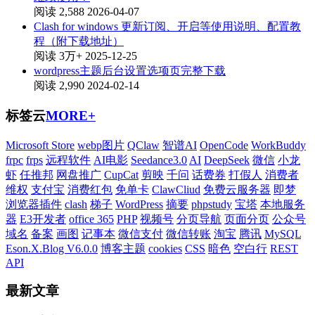
阅读 2,588
2026-04-07
Clash for windows 更新订阅、开启等使用说明、配置教
程（附下载地址）
阅读 3万+
2025-12-25
wordpress主题后台设置选项页完整下载
阅读 2,990
2024-02-14
标签云
MORE+
Microsoft Store
webp图片
QClaw
智谱AI
OpenCode
WorkBuddy
frpc
frps
远程软件
AI电影
Seedance3.0
AI
DeepSeek
微信
小龙
虾
任推邦
网盘推广
CupCat
剪映
千问
话费券
打假人
消费者
维权
支付宝
消费红包
免单卡
ClawCliud
免费云服务器
即梦
浏览器插件
clash
梯子
WordPress
摘要
phpstudy
宝塔
本地服务
器
E3开发者
office 365
PHP
视频号
分页导航
页面分页
公众号
域名
备案
画图
记事本
微信支付
微信转账
淘宝
腾讯
MySQL
Eson.X.Blog V6.0.0
博客主题
cookies
CSS
暗色
空白行
REST
API
最新文章