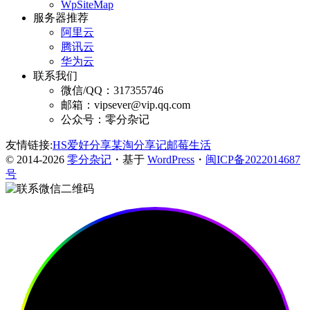
WpSiteMap
服务器推荐
阿里云
腾讯云
华为云
联系我们
微信/QQ：317355746
邮箱：vipsever@vip.qq.com
公众号：零分杂记
友情链接:
HS爱好分享
某淘分享记
邮莓生活
© 2014-2026
零分杂记
・基于
WordPress
・
闽ICP备2022014687
号