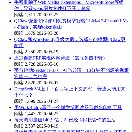
手贱删除了Web Media Extensions、Microsoft Store等组
件，导致webp图片文件打不开，修复
阅读 1,311
2026-07-25
QClaw/龙虾如何使用免费模型智谱GLM-4.7-Flash/GLM-
4-Flash，实现token自由
阅读 1,679
2026-05-20
QClaw和WorkBuddy升级之后，选择HY3模型QClaw更
耐用
阅读 2,350
2026-05-19
通过自建FRP实现内网穿透（需服务器中转）
阅读 2,728
2026-05-16
字节跳动Seedance 3.0：AI当导演，10分钟不崩坏的视频
它能一口气拍完
阅读 2,820
2026-05-01
DeepSeek V4上手：百万字上下文的AI，普通人能用来
干什么？
阅读 1,699
2026-04-27
用WorkBuddy写了一个抓微博图片及剪裁水印的工具
阅读 1,447
2026-04-27
每天调用量破140万亿，AI已经悄悄接管你的生活
阅读 2,537
2026-04-19