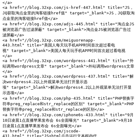
</a>

<a href="//blog.32xp.com/js-href-447.html" title="JS，
JQ获取淘点金里的淘客链接href值" target="_blank">JS，JQ获取淘
点金里的淘客链接href值</a>

<a href="//blog.32xp.com/adjs-445.html" title="淘点金JS
被浏览器广告过滤屏蔽" target="_blank">淘点金JS被浏览器广告过
滤屏蔽</a>

<a href="//blog.32xp.com/meiguorenapp-
443.html" title="美国人每天玩手机APP时间首次超过看电
视" target="_blank">美国人每天玩手机APP时间首次超过看电视
</a>

<a href="//blog.32xp.com/wordpress-441.html" title="外
站调用wordpress文章" target="_blank">外站调用wordpress文章
</a>

<a href="//blog.32xp.com/wordpress-437.html" title="解
决wordpress4.2以上外观菜单无法打开显示选
项" target="_blank">解决wordpress4.2以上外观菜单无法打开显
示选项</a>

<a href="//blog.32xp.com/php-435.html" title="PHP替换字
符串preg_replace和str_replace的区别" target="_blank">PHP
替换字符串preg_replace和str_replace的区别</a>

<a href="//blog.32xp.com/iphone6s-433.html" title="9月
10日凌晨1点直播苹果发布会 6s全面曝光" target="_blank">9月10
日凌晨1点直播苹果发布会 6s全面曝光</a>

<a href="//blog.32xp.com/jscode-
431.html" title="JS+html点击运行文本框内代