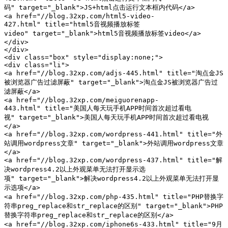
码" target="_blank">JS+html点击运行文本框内代码</a>

<a href="//blog.32xp.com/html5-video-
427.html" title="html5音视频播放标签
video" target="_blank">html5音视频播放标签video</a>

</div>

</div>

<div class="box" style="display:none;">

<div class="li">

<a href="//blog.32xp.com/adjs-445.html" title="淘点金JS
被浏览器广告过滤屏蔽" target="_blank">淘点金JS被浏览器广告过
滤屏蔽</a>

<a href="//blog.32xp.com/meiguorenapp-
443.html" title="美国人每天玩手机APP时间首次超过看电
视" target="_blank">美国人每天玩手机APP时间首次超过看电视
</a>

<a href="//blog.32xp.com/wordpress-441.html" title="外
站调用wordpress文章" target="_blank">外站调用wordpress文章
</a>

<a href="//blog.32xp.com/wordpress-437.html" title="解
决wordpress4.2以上外观菜单无法打开显示选
项" target="_blank">解决wordpress4.2以上外观菜单无法打开显
示选项</a>

<a href="//blog.32xp.com/php-435.html" title="PHP替换字
符串preg_replace和str_replace的区别" target="_blank">PHP
替换字符串preg_replace和str_replace的区别</a>

<a href="//blog.32xp.com/iphone6s-433.html" title="9月