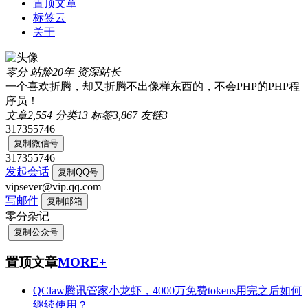
置顶文章
标签云
关于
零分
站龄20年
资深站长
一个喜欢折腾，却又折腾不出像样东西的，不会PHP的PHP程
序员！
文章
2,554
分类
13
标签
3,867
友链
3
317355746
复制微信号
317355746
发起会话
复制QQ号
vipsever@vip.qq.com
写邮件
复制邮箱
零分杂记
复制公众号
置顶文章
MORE+
QClaw腾讯管家小龙虾，4000万免费tokens用完之后如何
继续使用？