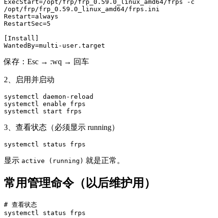
ExecStart=/opt/frp/frp_0.59.0_linux_amd64/frps -c 
/opt/frp/frp_0.59.0_linux_amd64/frps.ini

Restart=always

RestartSec=5

[Install]

WantedBy=multi-user.target
保存：Esc → :wq → 回车
2、启用并启动
systemctl daemon-reload

systemctl enable frps

systemctl start frps
3、查看状态（必须显示 running）
systemctl status frps
显示
就是正常。
active (running)
常用管理命令（以后维护用）
# 查看状态

systemctl status frps
