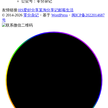
公众号：零分杂记
友情链接:
HS爱好分享
某淘分享记
邮莓生活
© 2014-2026
零分杂记
・基于
WordPress
・
闽ICP备2022014687
号