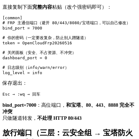
直接复制下面
完整内容
粘贴（改个强密码即可）：
[common]

# FRP 主通信端口（避开 80/443/8080/宝塔端口，可以自己修改）

bind_port = 7000

# 你的密码（一定要改复杂，防止别人蹭隧道）

token = OpenCloudFrp20260516

# 关闭面板（安全、不占资源、不冲突）

dashboard_port = 0

# 日志级别（info/warn/error）

log_level = info
保存退出：
Esc → :wq → 回车
bind_port=7000
：高位端口，
和宝塔、80、443、8888 完全不
冲突
只做隧道转发，
不处理 HTTP 80/443
放行端口（三层：云安全组 → 宝塔防火