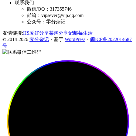
联系我们
微信/QQ：317355746
邮箱：vipsever@vip.qq.com
公众号：零分杂记
友情链接:
HS爱好分享
某淘分享记
邮莓生活
© 2014-2026
零分杂记
・基于
WordPress
・
闽ICP备2022014687
号