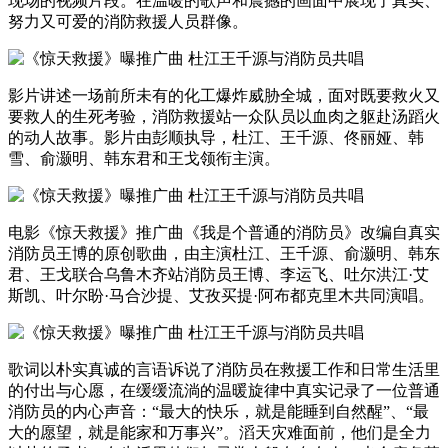
现场的视频片段。在温暖的歌声和震撼的画面中展现了真实、
努力又可爱的消防救援人员群像。
影片讲述一场前所未有的化工爆炸威胁全城，面对既要救火又
要救人的生死考验，消防救援站一众队员以血肉之躯赴汤蹈火
的动人故事。影片由彭顺执导，杜江、王千源、佟丽娅、韩
雪、俞灏明、韩东君和王戈领衔主演。
电影《惊天救援》推广曲《我是个普通的消防员》改编自真实
消防员王博的原创歌曲，由主演杜江、王千源、俞灏明、韩东
君、王戈联合乌鲁木齐站消防员王博、李运飞、吐尔洪江·艾
斯凯、叶尔盼·马合沙提、艾孜买提·阿布都克里木共同演唱。
歌词以朴实真诚的言语诉说了消防员在救援工作和日常生活里
的付出与心愿，在缓缓流淌的温暖旋律中真实记录了一位普通
消防员的内心声音：“最大的快乐，就是能睡到自然醒”、“最
大的愿望，就是能家和万事兴”。滔天灾难面前，他们是全力