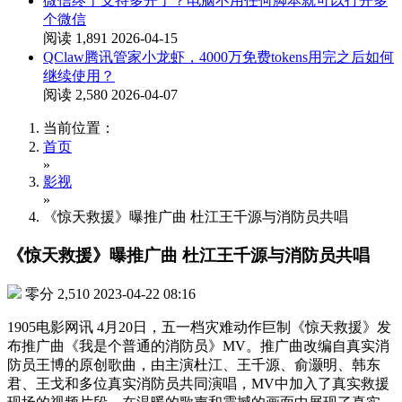
微信终于支持多开了？电脑不用任何脚本就可以打开多
个微信
阅读 1,891
2026-04-15
QClaw腾讯管家小龙虾，4000万免费tokens用完之后如何
继续使用？
阅读 2,580
2026-04-07
当前位置：
首页
»
影视
»
《惊天救援》曝推广曲 杜江王千源与消防员共唱
《惊天救援》曝推广曲 杜江王千源与消防员共唱
零分
2,510
2023-04-22 08:16
1905电影网讯 4月20日，五一档灾难动作巨制《惊天救援》发
布推广曲《我是个普通的消防员》MV。推广曲改编自真实消
防员王博的原创歌曲，由主演杜江、王千源、俞灏明、韩东
君、王戈和多位真实消防员共同演唱，MV中加入了真实救援