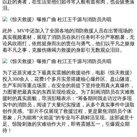
以赴的勇者，在生活里他们如寻常人般有血有肉，也会疲惫落
泪。
此外，MV中还加入了全国各地的消防救援人员在出警现场的
真实视频素材，展现了消防员在执行任务时不分严寒酷暑，无
论风吹雨打，依然挺身而出的责任与勇气，他们以平凡之躯做
着不凡之事，克服伤痛竭力救援的身影引无数观众泪目。
为了还原灾难之下最真实震撼的救援动作，电影《惊天救援》
投入300余人，花费1个多月实景搭建核心爆炸区、盘山隧道、
生产车间等重点场景，在安全的前提下坚持使用真火真爆炸，
力图要把最真实的东西呈现给观众。为了刻画消防员在灾难救
援时的真实面貌，导演彭顺表示：“筹备期间我走访过许多现
实中的消防员，阅读了大量纪实报道，从多个真实事件中汲取
创作灵感。”影片不仅展现了救援过程，更是聚焦消防员个体
形象，只为能将“火焰蓝”的专业与不易鲜活呈现。这部诚意十
足、惊险刺激的灾难动作大片，即将震撼五一，引爆观众期
待！