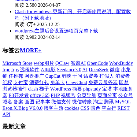
阅读 2,580
2026-04-07
Clash for windows 更新订阅、开启等使用说明、配置教
程（附下载地址）
阅读 3万+
2025-12-25
wordpress主题后台设置选项页完整下载
阅读 2,982
2024-02-14
标签云
MORE+
Microsoft Store
webp图片
QClaw
智谱AI
OpenCode
WorkBuddy
frpc
frps
远程软件
AI电影
Seedance3.0
AI
DeepSeek
微信
小龙
虾
任推邦
网盘推广
CupCat
剪映
千问
话费券
打假人
消费者
维权
支付宝
消费红包
免单卡
ClawCliud
免费云服务器
即梦
浏览器插件
clash
梯子
WordPress
摘要
phpstudy
宝塔
本地服务
器
E3开发者
office 365
PHP
视频号
分页导航
页面分页
公众号
域名
备案
画图
记事本
微信支付
微信转账
淘宝
腾讯
MySQL
Eson.X.Blog V6.0.0
博客主题
cookies
CSS
暗色
空白行
REST
API
最新文章