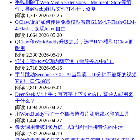
手贱删除了Web Media Extensions、Microsoft Store等组
件，导致webp图片文件打不开，修复
阅读 1,307
2026-07-25
QClaw/龙虾如何使用免费模型智谱GLM-4.7-Flash/GLM-
4-Flash，实现token自由
阅读 1,664
2026-05-20
QClaw和WorkBuddy升级之后，选择HY3模型QClaw更
耐用
阅读 2,330
2026-05-19
通过自建FRP实现内网穿透（需服务器中转）
阅读 2,718
2026-05-16
字节跳动Seedance 3.0：AI当导演，10分钟不崩坏的视频
它能一口气拍完
阅读 2,810
2026-05-01
DeepSeek V4上手：百万字上下文的AI，普通人能用来
干什么？
阅读 1,694
2026-04-27
用WorkBuddy写了一个抓微博图片及剪裁水印的工具
阅读 1,440
2026-04-27
每天调用量破140万亿，AI已经悄悄接管你的生活
阅读 2,532
2026-04-19