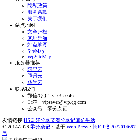
隐私政策
服务条款
关于我们
站点地图
文章归档
网址导航
站点地图
SiteMap
WpSiteMap
服务器推荐
阿里云
腾讯云
华为云
联系我们
微信/QQ：317355746
邮箱：vipsever@vip.qq.com
公众号：零分杂记
友情链接:
HS爱好分享
某淘分享记
邮莓生活
© 2014-2026
零分杂记
・基于
WordPress
・
闽ICP备2022014687
号