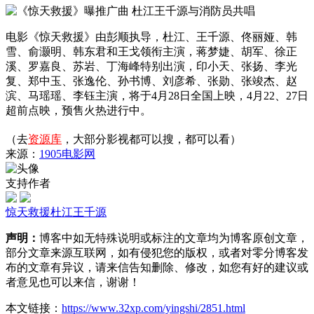
电影《惊天救援》由彭顺执导，杜江、王千源、佟丽娅、韩
雪、俞灏明、韩东君和王戈领衔主演，蒋梦婕、胡军、徐正
溪、罗嘉良、苏岩、丁海峰特别出演，印小天、张扬、李光
复、郑中玉、张逸伦、孙书博、刘彦希、张勋、张竣杰、赵
滨、马瑶瑶、李钰主演，将于4月28日全国上映，4月22、27日
超前点映，预售火热进行中。
（去
资源库
，大部分影视都可以搜，都可以看）
来源：
1905电影网
支持作者
惊天救援
杜江
王千源
声明：
博客中如无特殊说明或标注的文章均为博客原创文章，
部分文章来源互联网，如有侵犯您的版权，或者对零分博客发
布的文章有异议，请来信告知删除、修改，如您有好的建议或
者意见也可以来信，谢谢！
本文链接：
https://www.32xp.com/yingshi/2851.html