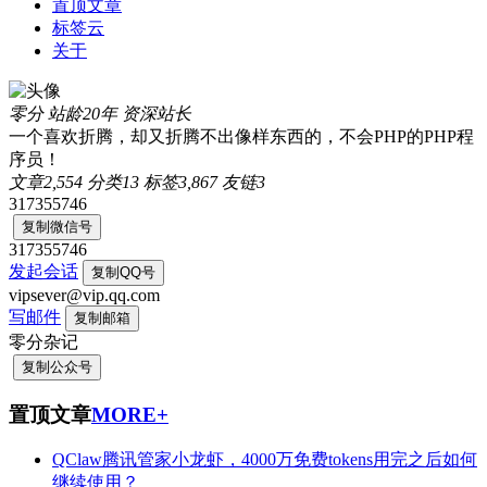
置顶文章
标签云
关于
零分
站龄20年
资深站长
一个喜欢折腾，却又折腾不出像样东西的，不会PHP的PHP程
序员！
文章
2,554
分类
13
标签
3,867
友链
3
317355746
复制微信号
317355746
发起会话
复制QQ号
vipsever@vip.qq.com
写邮件
复制邮箱
零分杂记
复制公众号
置顶文章
MORE+
QClaw腾讯管家小龙虾，4000万免费tokens用完之后如何
继续使用？