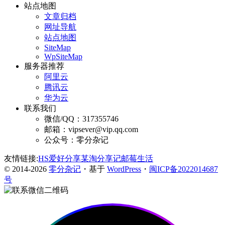
站点地图
文章归档
网址导航
站点地图
SiteMap
WpSiteMap
服务器推荐
阿里云
腾讯云
华为云
联系我们
微信/QQ：317355746
邮箱：vipsever@vip.qq.com
公众号：零分杂记
友情链接:
HS爱好分享
某淘分享记
邮莓生活
© 2014-2026
零分杂记
・基于
WordPress
・
闽ICP备2022014687
号