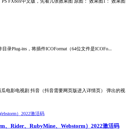
FXbox中文版，先看几张效果图 原图： 效果图1： 效果图
-ins，将插件ICOFormat（64位文件是ICOFo...
 西瓜电影电视剧 抖音（抖音需要网页版进入详情页） 弹出的视
harm、Rider、RubyMine、Webstorm）2022激活码