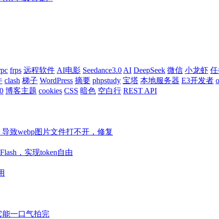
rpc
frps
远程软件
AI电影
Seedance3.0
AI
DeepSeek
微信
小龙虾
任
件
clash
梯子
WordPress
摘要
phpstudy
宝塔
本地服务器
E3开发者
o
0
博客主题
cookies
CSS
暗色
空白行
REST API
ore等组件，导致webp图片文件打不开，修复
Flash，实现token自由
用
视频它能一口气拍完