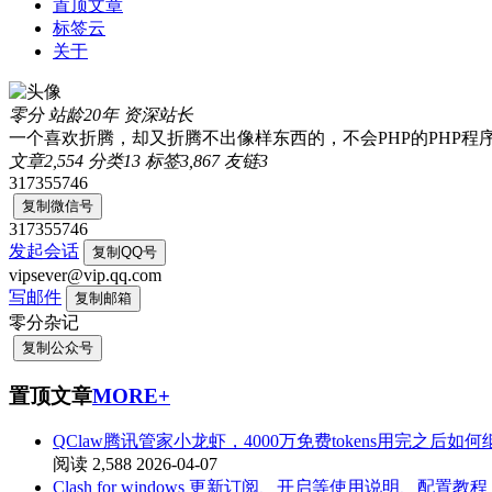
置顶文章
标签云
关于
零分
站龄20年
资深站长
一个喜欢折腾，却又折腾不出像样东西的，不会PHP的PHP程
文章
2,554
分类
13
标签
3,867
友链
3
317355746
复制微信号
317355746
发起会话
复制QQ号
vipsever@vip.qq.com
写邮件
复制邮箱
零分杂记
复制公众号
置顶文章
MORE+
QClaw腾讯管家小龙虾，4000万免费tokens用完之后如
阅读 2,588
2026-04-07
Clash for windows 更新订阅、开启等使用说明、配置