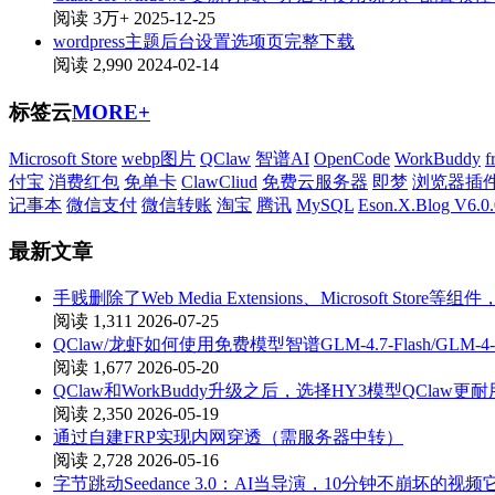
阅读 3万+
2025-12-25
wordpress主题后台设置选项页完整下载
阅读 2,990
2024-02-14
标签云
MORE+
Microsoft Store
webp图片
QClaw
智谱AI
OpenCode
WorkBuddy
f
付宝
消费红包
免单卡
ClawCliud
免费云服务器
即梦
浏览器插
记事本
微信支付
微信转账
淘宝
腾讯
MySQL
Eson.X.Blog V6.0.
最新文章
手贱删除了Web Media Extensions、Microsoft St
阅读 1,311
2026-07-25
QClaw/龙虾如何使用免费模型智谱GLM-4.7-Flash/GLM-4-
阅读 1,677
2026-05-20
QClaw和WorkBuddy升级之后，选择HY3模型QClaw更耐
阅读 2,350
2026-05-19
通过自建FRP实现内网穿透（需服务器中转）
阅读 2,728
2026-05-16
字节跳动Seedance 3.0：AI当导演，10分钟不崩坏的