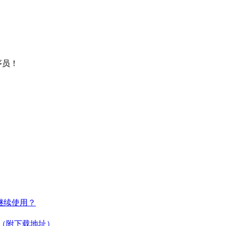
序员！
何继续使用？
教程（附下载地址）