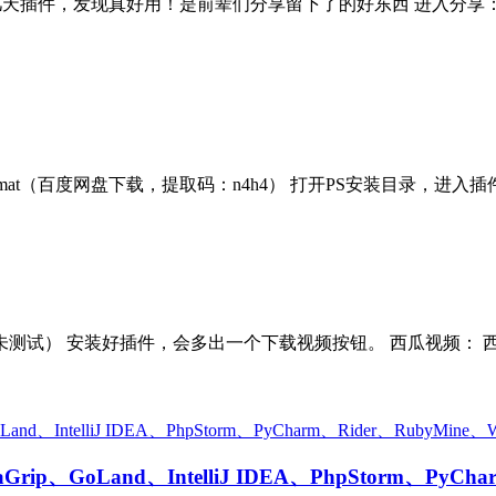
插件，发现真好用！是前辈们分享留下了的好东西 进入分享：PS 
t（百度网盘下载，提取码：n4h4） 打开PS安装目录，进入插件目录Plug
器未测试） 安装好插件，会多出一个下载视频按钮。 西瓜视频：
aGrip、GoLand、IntelliJ IDEA、PhpStorm、PyC