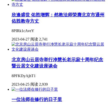
欣逢盛世 佑胜增辉：然教法师荣膺北京市通州
佑胜教寺方丈
8PIRk1cAveY
2023-04-27
阅读 2,741
北京房山云居寺举行净慧长老示寂十周年纪念
暨云居文化建设座谈会
8PFKDyAjhT1
2023-04-25
阅读 2,939
一位法师在修行的日子里