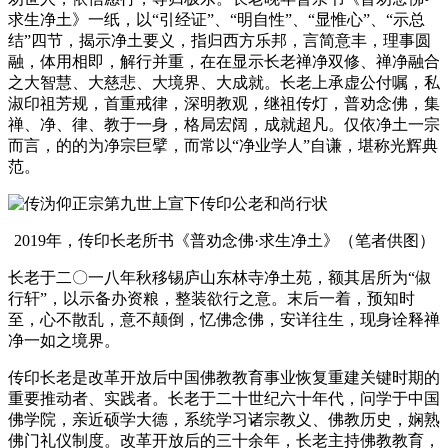
求生净土》一纸，以“引经证”、“明自性”、“显惟心”、“示总
结”四节，揭示净土要义，指归西方乐邦，言简意丰，理事圆
融，体用相即，解行并重，在在显示长老禅净双修、禅净融合
之大智慧、大慈悲、大境界、大成就。长老上承虚公付嘱，私
淑印祖芳规，首重戒律，深明教观，继祖传灯，普劝念佛，集
禅、净、律、教于一身，格局宏阔，成就超凡。仅依净土一宗
而言，的的为净宗巨擘，而常以“净业学人”自谦，堪称光辉典
范。
2019年，传印长老所书《普劝念佛·求生净土》（笔者供图）
长老于二〇一八年秋移锡庐山东林寺净土苑，额其居所为“俶
行轩”，以示备办资粮，整装欲行之意。末后一着，预知时
至，心不散乱，意不颠倒，忆佛念佛，安详往生，现身诠释禅
净一如之境界。
传印长老是改革开放后中国佛教教育事业恢复重建关键时期的
重要推动者、实践者。长老于二十世纪六十年代，问学于中国
佛学院，亲近硕学大德，系统学习诸宗教义、佛教历史，娴熟
佛门礼仪制度。改革开放后的三十余年，长老主持佛教教育，