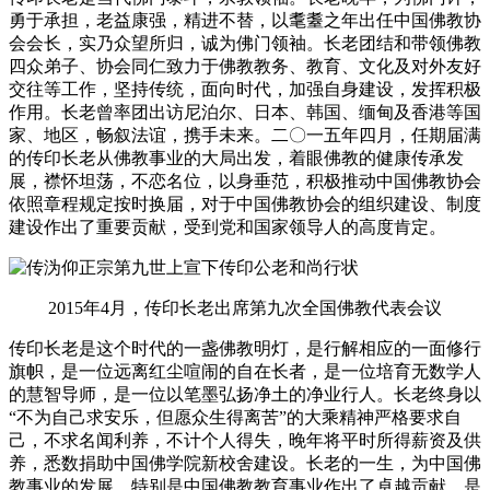
勇于承担，老益康强，精进不替，以耄耋之年出任中国佛教协
会会长，实乃众望所归，诚为佛门领袖。长老团结和带领佛教
四众弟子、协会同仁致力于佛教教务、教育、文化及对外友好
交往等工作，坚持传统，面向时代，加强自身建设，发挥积极
作用。长老曾率团出访尼泊尔、日本、韩国、缅甸及香港等国
家、地区，畅叙法谊，携手未来。二〇一五年四月，任期届满
的传印长老从佛教事业的大局出发，着眼佛教的健康传承发
展，襟怀坦荡，不恋名位，以身垂范，积极推动中国佛教协会
依照章程规定按时换届，对于中国佛教协会的组织建设、制度
建设作出了重要贡献，受到党和国家领导人的高度肯定。
2015年4月，传印长老出席第九次全国佛教代表会议
传印长老是这个时代的一盏佛教明灯，是行解相应的一面修行
旗帜，是一位远离红尘喧闹的自在长者，是一位培育无数学人
的慧智导师，是一位以笔墨弘扬净土的净业行人。长老终身以
“不为自己求安乐，但愿众生得离苦”的大乘精神严格要求自
己，不求名闻利养，不计个人得失，晚年将平时所得薪资及供
养，悉数捐助中国佛学院新校舍建设。长老的一生，为中国佛
教事业的发展，特别是中国佛教教育事业作出了卓越贡献，是