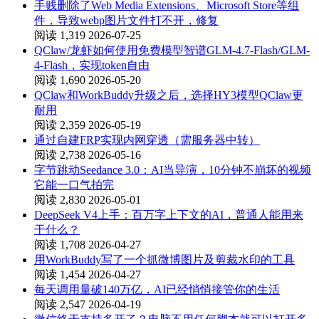
手贱删除了Web Media Extensions、Microsoft Store等组
件，导致webp图片文件打不开，修复
阅读 1,319
2026-07-25
QClaw/龙虾如何使用免费模型智谱GLM-4.7-Flash/GLM-
4-Flash，实现token自由
阅读 1,690
2026-05-20
QClaw和WorkBuddy升级之后，选择HY3模型QClaw更
耐用
阅读 2,359
2026-05-19
通过自建FRP实现内网穿透（需服务器中转）
阅读 2,738
2026-05-16
字节跳动Seedance 3.0：AI当导演，10分钟不崩坏的视频
它能一口气拍完
阅读 2,830
2026-05-01
DeepSeek V4上手：百万字上下文的AI，普通人能用来
干什么？
阅读 1,708
2026-04-27
用WorkBuddy写了一个抓微博图片及剪裁水印的工具
阅读 1,454
2026-04-27
每天调用量破140万亿，AI已经悄悄接管你的生活
阅读 2,547
2026-04-19