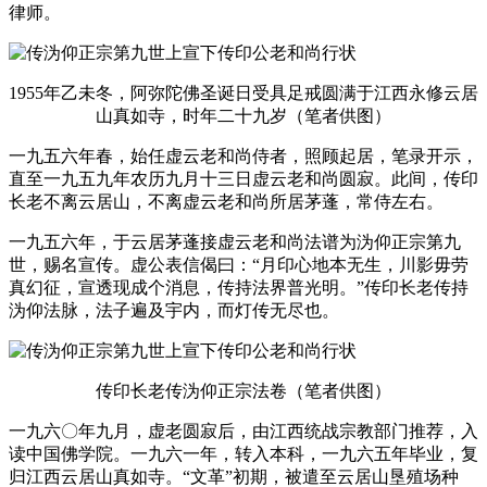
律师。
1955年乙未冬，阿弥陀佛圣诞日受具足戒圆满于江西永修云居
山真如寺，时年二十九岁（笔者供图）
一九五六年春，始任虚云老和尚侍者，照顾起居，笔录开示，
直至一九五九年农历九月十三日虚云老和尚圆寂。此间，传印
长老不离云居山，不离虚云老和尚所居茅蓬，常侍左右。
一九五六年，于云居茅蓬接虚云老和尚法谱为沩仰正宗第九
世，赐名宣传。虚公表信偈曰：“月印心地本无生，川影毋劳
真幻征，宣透现成个消息，传持法界普光明。”传印长老传持
沩仰法脉，法子遍及宇内，而灯传无尽也。
传印长老传沩仰正宗法卷（笔者供图）
一九六〇年九月，虚老圆寂后，由江西统战宗教部门推荐，入
读中国佛学院。一九六一年，转入本科，一九六五年毕业，复
归江西云居山真如寺。“文革”初期，被遣至云居山垦殖场种