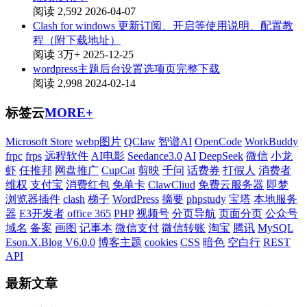
阅读 2,592
2026-04-07
Clash for windows 更新订阅、开启等使用说明、配置教
程（附下载地址）
阅读 3万+
2025-12-25
wordpress主题后台设置选项页完整下载
阅读 2,998
2024-02-14
标签云
MORE+
Microsoft Store
webp图片
QClaw
智谱AI
OpenCode
WorkBuddy
frpc
frps
远程软件
AI电影
Seedance3.0
AI
DeepSeek
微信
小龙
虾
任推邦
网盘推广
CupCat
剪映
千问
话费券
打假人
消费者
维权
支付宝
消费红包
免单卡
ClawCliud
免费云服务器
即梦
浏览器插件
clash
梯子
WordPress
摘要
phpstudy
宝塔
本地服务
器
E3开发者
office 365
PHP
视频号
分页导航
页面分页
公众号
域名
备案
画图
记事本
微信支付
微信转账
淘宝
腾讯
MySQL
Eson.X.Blog V6.0.0
博客主题
cookies
CSS
暗色
空白行
REST
API
最新文章