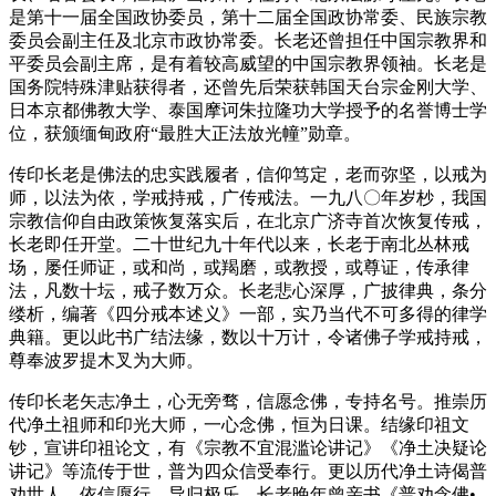
是第十一届全国政协委员，第十二届全国政协常委、民族宗教
委员会副主任及北京市政协常委。长老还曾担任中国宗教界和
平委员会副主席，是有着较高威望的中国宗教界领袖。长老是
国务院特殊津贴获得者，还曾先后荣获韩国天台宗金刚大学、
日本京都佛教大学、泰国摩诃朱拉隆功大学授予的名誉博士学
位，获颁缅甸政府“最胜大正法放光幢”勋章。
传印长老是佛法的忠实践履者，信仰笃定，老而弥坚，以戒为
师，以法为依，学戒持戒，广传戒法。一九八〇年岁杪，我国
宗教信仰自由政策恢复落实后，在北京广济寺首次恢复传戒，
长老即任开堂。二十世纪九十年代以来，长老于南北丛林戒
场，屡任师证，或和尚，或羯磨，或教授，或尊证，传承律
法，凡数十坛，戒子数万众。长老悲心深厚，广披律典，条分
缕析，编著《四分戒本述义》一部，实乃当代不可多得的律学
典籍。更以此书广结法缘，数以十万计，令诸佛子学戒持戒，
尊奉波罗提木叉为大师。
传印长老矢志净土，心无旁骛，信愿念佛，专持名号。推崇历
代净土祖师和印光大师，一心念佛，恒为日课。结缘印祖文
钞，宣讲印祖论文，有《宗教不宜混滥论讲记》《净土决疑论
讲记》等流传于世，普为四众信受奉行。更以历代净土诗偈普
劝世人，依信愿行，导归极乐。长老晚年曾亲书《普劝念佛•