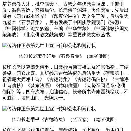
培养佛教人才，桃李满天下。古稀之年仍亲自授课，手编讲
义，循循善诱，奖掖后学。长老佛学深湛，著作宏富，先后出
版有《四分戒本述义》《印度学讲义》及文集三卷，后结集为
九卷本《石泉音集》，另有发表于中国佛学院院刊《法源》
《中国佛学》论文多篇。主编《中华律藏》《中国佛教护国文
献集成》《北京佛教文献集成》等重要佛教文献丛书。
传印长老著作汇集《石泉音集》（笔者供图）
传印长老以笔墨为佛事，日常抄写佛言祖语及净宗偈赞，广结
善缘，四众欢喜。其所抄录古德诗偈先后结集为《莲宗第十一
祖省庵大师净土诗》《古德诗集》《古德诗偈信抄》《古德净
土诗信抄》《梦东法语》《传印信墨》《大势至圆通章•念佛
伽陀》等，四海流布，启迪信心。长老所书寺庵匾额楹联，不
可胜计，增辉山门，光照大千。
传印长老手书《古德诗集》（全五卷）（笔者供图）
传印长老是当代佛门泰斗，宗教领袖。长老晚年，为佛门计，