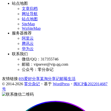
站点地图
文章归档
网址导航
站点地图
SiteMap
WpSiteMap
服务器推荐
阿里云
腾讯云
华为云
联系我们
微信/QQ：317355746
邮箱：vipsever@vip.qq.com
公众号：零分杂记
友情链接:
HS爱好分享
某淘分享记
邮莓生活
© 2014-2026
零分杂记
・基于
WordPress
・
闽ICP备2022014687
号