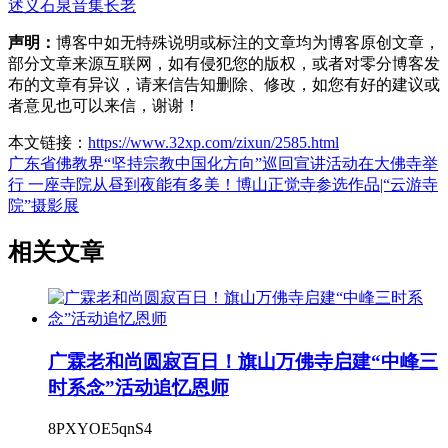
述义
石泉音集
长老
声明：
博客中如无特殊说明或标注的文章均为博客原创文章，
部分文章来源互联网，如有侵犯您的版权，或者对零分博客发
布的文章有异议，请来信告知删除、修改，如您有好的建议或
者意见也可以来信，谢谢！
本文链接：
https://www.32xp.com/zixun/2585.html
广东省佛教界“坚持宗教中国化方向”巡回宣讲活动在大佛寺举
行
一座寺院从昼到夜能有多美！博山正觉寺参选作品|“云游寺
院”摄影展
相关文章
广霖老和尚圆寂百日！旗山万佛寺启建“中峰三
时系念”活动追忆恩师
8PXYOE5qnS4