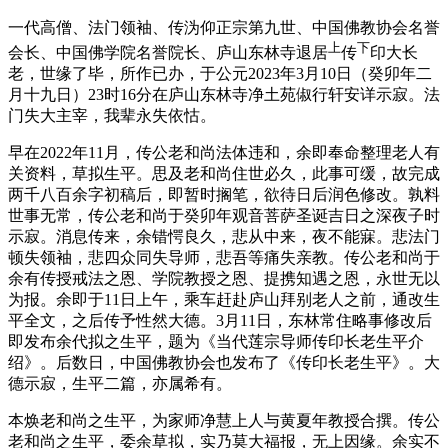
一代高僧、法门领袖、传沩仰正宗第九世、中国佛教协会名誉
上
下
会长、中国佛学院名誉院长、庐山东林寺退居
传
印大长
老，世缘了毕，所作已办，于公元2023年3月10日（癸卯年二
月十九日）23时16分在庐山东林寺净土苑俶行轩安详示寂。法
门失大主宰，我辈永失依怙。
早在2022年11月，传公老和尚法体违和，余即奉命整理老人有
关资料，草拟生平。思及老和尚住世必久，此事可缓，故完成
两千八百余字初稿后，即暂时搁笔，欲待日后润色修改。孰料
世事无常，传公老和尚于癸卯年观音菩萨圣诞吉日之深夜子时
示寂。消息传来，余错愕良久，悲从中来，夜不能寐。悲法门
顿失领袖，悲四众同失导师，悲吾等痛失亲教。传公老和尚于
余有传授戒法之恩、学院教授之恩、提携知遇之恩，永世无以
为报。余即于11日上午，乘车赶赴庐山拜别老人之前，通改生
平全文，之后传予性然大德。3月11日，东林常住略事修改后
即发布余代拟之生平，题为《当代莲宗导师传印长老生平介
绍》。后数日，中国佛教协会也发布了《传印长老生平》。大
德示寂，生平二篇，亦属希有。
本焕老和尚之生平，为家师净慧上人与黄夏年教授合撰。传公
老和尚之生平，委余草拟，实乃莫大福报，无上因缘。余实不