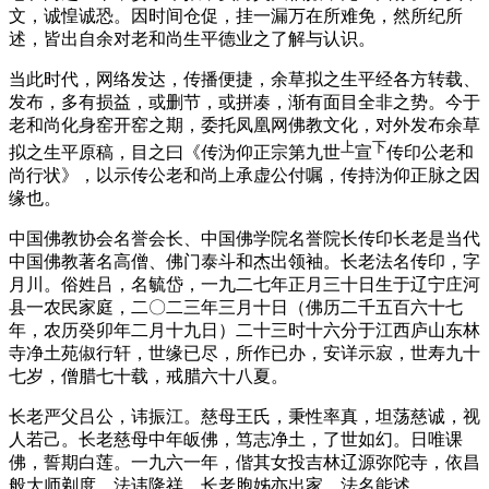
文，诚惶诚恐。因时间仓促，挂一漏万在所难免，然所纪所
述，皆出自余对老和尚生平德业之了解与认识。
当此时代，网络发达，传播便捷，余草拟之生平经各方转载、
发布，多有损益，或删节，或拼凑，渐有面目全非之势。今于
老和尚化身窑开窑之期，委托凤凰网佛教文化，对外发布余草
上
下
拟之生平原稿，目之曰《传沩仰正宗第九世
宣
传印公老和
尚行状》，以示传公老和尚上承虚公付嘱，传持沩仰正脉之因
缘也。
中国佛教协会名誉会长、中国佛学院名誉院长传印长老是当代
中国佛教著名高僧、佛门泰斗和杰出领袖。长老法名传印，字
月川。俗姓吕，名毓岱，一九二七年正月三十日生于辽宁庄河
县一农民家庭，二〇二三年三月十日（佛历二千五百六十七
年，农历癸卯年二月十九日）二十三时十六分于江西庐山东林
寺净土苑俶行轩，世缘已尽，所作已办，安详示寂，世寿九十
七岁，僧腊七十载，戒腊六十八夏。
长老严父吕公，讳振江。慈母王氏，秉性率真，坦荡慈诚，视
人若己。长老慈母中年皈佛，笃志净土，了世如幻。日唯课
佛，誓期白莲。一九六一年，偕其女投吉林辽源弥陀寺，依昌
般大师剃度，法讳隆祥。长老胞姊亦出家，法名能述。