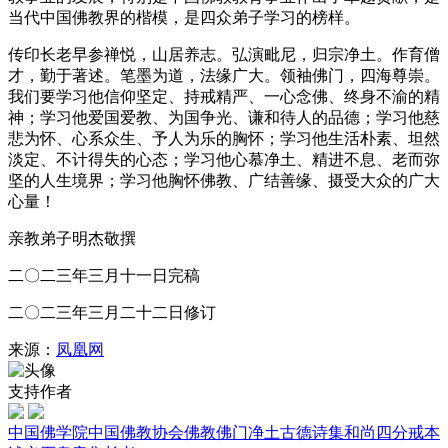
当代中国佛教界的楷模，是四众弟子学习的榜样。
传印长老早参禅悦，山居养志。弘演毗尼，归宗净土。作育僧
才，勤于著述。笔墨为道，法缘广大。领袖佛门，四海尊崇。
我们要学习他信仰坚定、持戒精严、一心念佛、终身不渝的精
神；学习他爱国爱教、为国争光、谦和待人的品德；学习他慈
悲为怀、心系众生、予人为乐的胸怀；学习他生活朴素、坦然
淡定、不计得失的心态；学习他心慕净土、精进不息、老而弥
坚的人生境界；学习他胸怀佛教、广结善缘、摄受大众的广大
心量！
亲教弟子明杰敬撰
二〇二三年三月十一日完稿
二〇二三年三月二十二日修订
来源：
凤凰网
支持作者
中国佛学院
中国佛教协会
佛教
佛门
净土
古德诗集
和尚
四分戒本