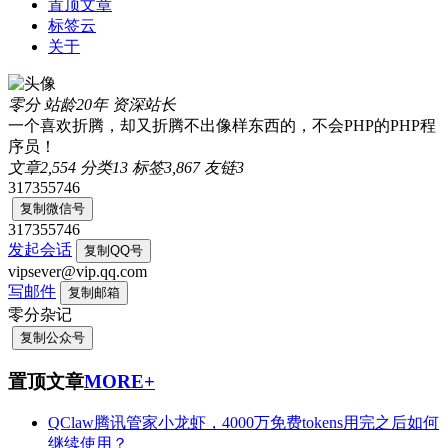
置顶文章
标签云
关于
零分
站龄20年
资深站长
一个喜欢折腾，却又折腾不出像样东西的，不会PHP的PHP程
序员！
文章
2,554
分类
13
标签
3,867
友链
3
317355746
复制微信号
317355746
发起会话
复制QQ号
vipsever@vip.qq.com
写邮件
复制邮箱
零分杂记
复制公众号
置顶文章
MORE+
QClaw腾讯管家小龙虾，4000万免费tokens用完之后如何
继续使用？