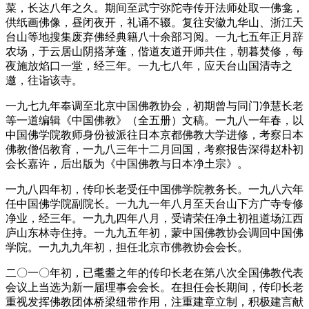
菜，长达八年之久。期间至武宁弥陀寺传开法师处取一佛龛，
供纸画佛像，昼闭夜开，礼诵不辍。复往安徽九华山、浙江天
台山等地搜集废弃佛经典籍八十余部习阅。一九七五年正月辞
农场，于云居山阴搭茅蓬，偕道友道开师共住，朝暮焚修，每
夜施放焰口一堂，经三年。一九七八年，应天台山国清寺之
邀，往诣该寺。
一九七九年奉调至北京中国佛教协会，初期曾与同门净慧长老
等一道编辑《中国佛教》（全五册）文稿。一九八一年春，以
中国佛学院教师身份被派往日本京都佛教大学进修，考察日本
佛教僧侣教育，一九八三年十二月回国，考察报告深得赵朴初
会长嘉许，后出版为《中国佛教与日本净土宗》。
一九八四年初，传印长老受任中国佛学院教务长。一九八六年
任中国佛学院副院长。一九九一年八月至天台山下方广寺专修
净业，经三年。一九九四年八月，受请荣任净土初祖道场江西
庐山东林寺住持。一九九五年初，蒙中国佛教协会调回中国佛
学院。一九九九年初，担任北京市佛教协会会长。
二〇一〇年初，已耄耋之年的传印长老在第八次全国佛教代表
会议上当选为新一届理事会会长。在担任会长期间，传印长老
重视发挥佛教团体桥梁纽带作用，注重建章立制，积极建言献