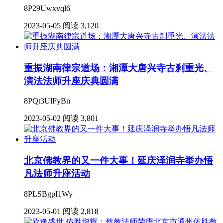
8P29Uwxvql6
2023-05-05
阅读 3,120
重振湖南律宗道场：湘潭大唐兴寺古刹重光、
演法法师升座庆典圆满
8PQt3UlFyBn
2023-05-02
阅读 3,801
北京佛教界的又一件大事！延庆泽润寺举办悟
凡法师升座活动
8PLSBgpI1Wy
2023-05-01
阅读 2,818