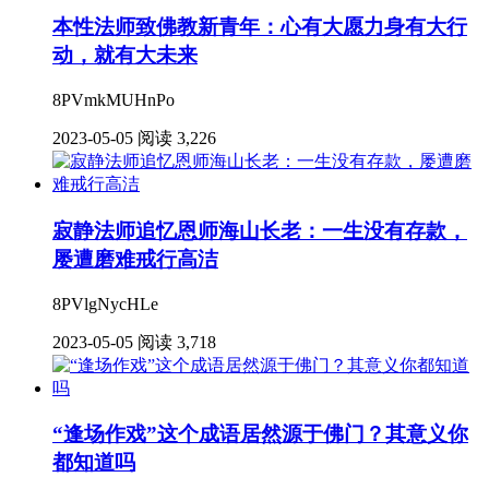
本性法师致佛教新青年：心有大愿力身有大行
动，就有大未来
8PVmkMUHnPo
2023-05-05
阅读 3,226
寂静法师追忆恩师海山长老：一生没有存款，
屡遭磨难戒行高洁
8PVlgNycHLe
2023-05-05
阅读 3,718
“逢场作戏”这个成语居然源于佛门？其意义你
都知道吗