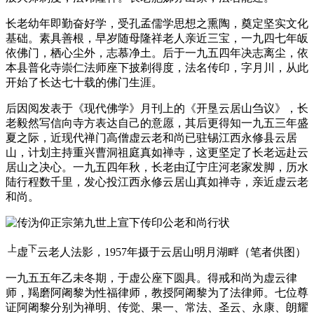
长老幼年即勤奋好学，受孔孟儒学思想之熏陶，奠定坚实文化
基础。素具善根，早岁随母隆祥老人亲近三宝，一九四七年皈
依佛门，栖心尘外，志慕净土。后于一九五四年决志离尘，依
本县普化寺崇仁法师座下披剃得度，法名传印，字月川，从此
开始了长达七十载的佛门生涯。
后因阅发表于《现代佛学》月刊上的《开垦云居山刍议》，长
老毅然写信向寺方表达自己的意愿，其后更得知一九五三年盛
夏之际，近现代禅门高僧虚云老和尚已驻锡江西永修县云居
山，计划主持重兴曹洞祖庭真如禅寺，这更坚定了长老远赴云
居山之决心。一九五四年秋，长老由辽宁庄河老家发脚，历水
陆行程数千里，发心投江西永修云居山真如禅寺，亲近虚云老
和尚。
上
下
虚
云老人法影，1957年摄于云居山明月湖畔（笔者供图）
一九五五年乙未冬期，于虚公座下圆具。得戒和尚为虚云律
师，羯磨阿阇黎为性福律师，教授阿阇黎为了法律师。七位尊
证阿阇黎分别为禅明、传觉、果一、常法、圣云、永康、朗耀