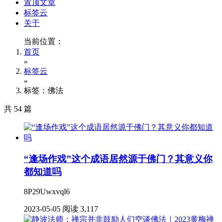
置顶文章
标签云
关于
当前位置：
首页
»
标签云
»
标签：佛法
共 54 篇
“逢场作戏”这个成语居然源于佛门？其意义你
都知道吗
8P29Uwxvql6
2023-05-05
阅读 3,117