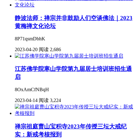
静波法师：禅宗并非鼓励人们空谈佛法｜2023
黄梅禅文化论坛
8P71qsmDbhK
2023-04-20
阅读 2,686
江苏佛学院寒山学院第九届居士培训班招生通
启
8OxAmCfNBqH
2023-04-14
阅读 3,224
禅宗祖庭曹山宝积寺2023年传授三坛大戒纪
实：新戒考核报到