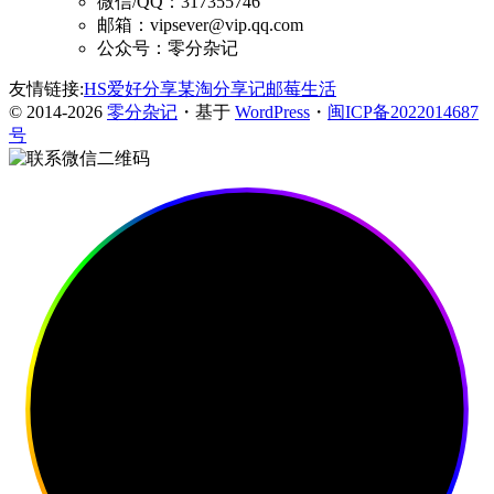
微信/QQ：317355746
邮箱：vipsever@vip.qq.com
公众号：零分杂记
友情链接:
HS爱好分享
某淘分享记
邮莓生活
© 2014-2026
零分杂记
・基于
WordPress
・
闽ICP备2022014687
号