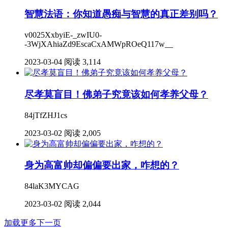
智慧法语：你知道愚痴与智慧的真正差别吗？
v0025XxbyiE-_zwIU0-
-3WjXAhiaZd9EscaCxAMWpROeQ117w__
2023-03-04
阅读 3,114
尽孝莫盲目！佛弟子究竟该如何孝养父母？
84jTfZHJ1cs
2023-03-02
阅读 2,005
身为高富帅却偏偏要出家，咋想的？
84laK3MYCAG
2023-03-02
阅读 2,044
加载更多
下一页