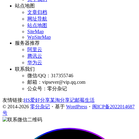
站点地图
文章归档
网址导航
站点地图
SiteMap
WpSiteMap
服务器推荐
阿里云
腾讯云
华为云
联系我们
微信/QQ：317355746
邮箱：vipsever@vip.qq.com
公众号：零分杂记
友情链接:
HS爱好分享
某淘分享记
邮莓生活
© 2014-2026
零分杂记
・基于
WordPress
・
闽ICP备2022014687
号