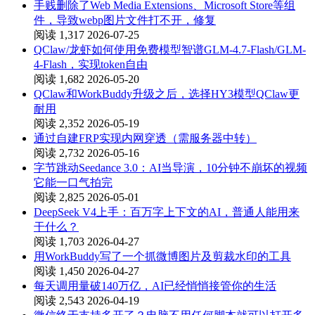
手贱删除了Web Media Extensions、Microsoft Store等组
件，导致webp图片文件打不开，修复
阅读 1,317
2026-07-25
QClaw/龙虾如何使用免费模型智谱GLM-4.7-Flash/GLM-
4-Flash，实现token自由
阅读 1,682
2026-05-20
QClaw和WorkBuddy升级之后，选择HY3模型QClaw更
耐用
阅读 2,352
2026-05-19
通过自建FRP实现内网穿透（需服务器中转）
阅读 2,732
2026-05-16
字节跳动Seedance 3.0：AI当导演，10分钟不崩坏的视频
它能一口气拍完
阅读 2,825
2026-05-01
DeepSeek V4上手：百万字上下文的AI，普通人能用来
干什么？
阅读 1,703
2026-04-27
用WorkBuddy写了一个抓微博图片及剪裁水印的工具
阅读 1,450
2026-04-27
每天调用量破140万亿，AI已经悄悄接管你的生活
阅读 2,543
2026-04-19