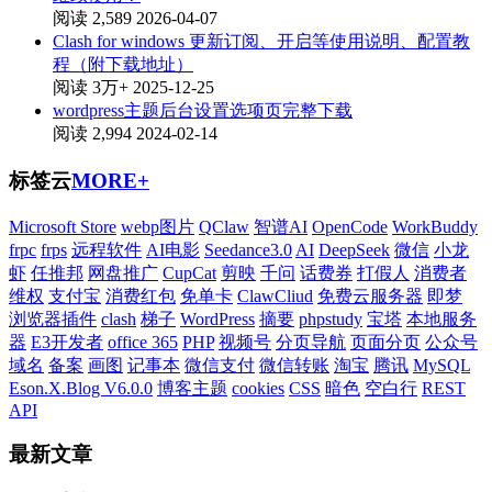
阅读 2,589
2026-04-07
Clash for windows 更新订阅、开启等使用说明、配置教
程（附下载地址）
阅读 3万+
2025-12-25
wordpress主题后台设置选项页完整下载
阅读 2,994
2024-02-14
标签云
MORE+
Microsoft Store
webp图片
QClaw
智谱AI
OpenCode
WorkBuddy
frpc
frps
远程软件
AI电影
Seedance3.0
AI
DeepSeek
微信
小龙
虾
任推邦
网盘推广
CupCat
剪映
千问
话费券
打假人
消费者
维权
支付宝
消费红包
免单卡
ClawCliud
免费云服务器
即梦
浏览器插件
clash
梯子
WordPress
摘要
phpstudy
宝塔
本地服务
器
E3开发者
office 365
PHP
视频号
分页导航
页面分页
公众号
域名
备案
画图
记事本
微信支付
微信转账
淘宝
腾讯
MySQL
Eson.X.Blog V6.0.0
博客主题
cookies
CSS
暗色
空白行
REST
API
最新文章