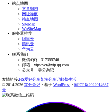
站点地图
文章归档
网址导航
站点地图
SiteMap
WpSiteMap
服务器推荐
阿里云
腾讯云
华为云
联系我们
微信/QQ：317355746
邮箱：vipsever@vip.qq.com
公众号：零分杂记
友情链接:
HS爱好分享
某淘分享记
邮莓生活
© 2014-2026
零分杂记
・基于
WordPress
・
闽ICP备2022014687
号