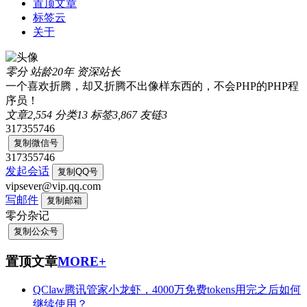
置顶文章
标签云
关于
零分
站龄20年
资深站长
一个喜欢折腾，却又折腾不出像样东西的，不会PHP的PHP程
序员！
文章
2,554
分类
13
标签
3,867
友链
3
317355746
复制微信号
317355746
发起会话
复制QQ号
vipsever@vip.qq.com
写邮件
复制邮箱
零分杂记
复制公众号
置顶文章
MORE+
QClaw腾讯管家小龙虾，4000万免费tokens用完之后如何
继续使用？