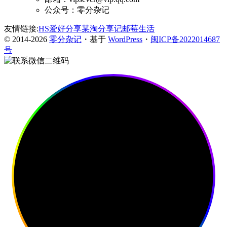
公众号：零分杂记
友情链接:
HS爱好分享
某淘分享记
邮莓生活
© 2014-2026
零分杂记
・基于
WordPress
・
闽ICP备2022014687
号