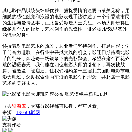
其电影作品以镜头细腻优雅、捕捉爱情的迷惘与凄美见称，用
细腻的感性触觉和浪漫的电影表现手法讲述了一个个香港市民
的生活与爱情故事，由此备受影坛人士关注。本场大师班将围
绕杨凡个人的经历，艺术创作的先锋性，讲述杨凡“戏里戏外
的流金岁月”。
怀揣着对电影艺术的热爱，从业者们坚持创作、打磨内容；学
子们奋力进取，在行业中寻找实践的机会；影迷们期待着北影
节的到来，奔赴每一场银幕下的光影聚会。希望在这个百花齐
放的温暖春天，我们能在四位电影大师的引领下，再次被鼓
舞、被激发、被启迪。让我们相约第十三届北京国际电影节电
影大师班，深度探索业内前沿的电影创作理念，共赴属于电影
艺术的美好未来。
（去
资源库
，大部分影视都可以搜，都可以看）
来源：
1905电影网
支持作者