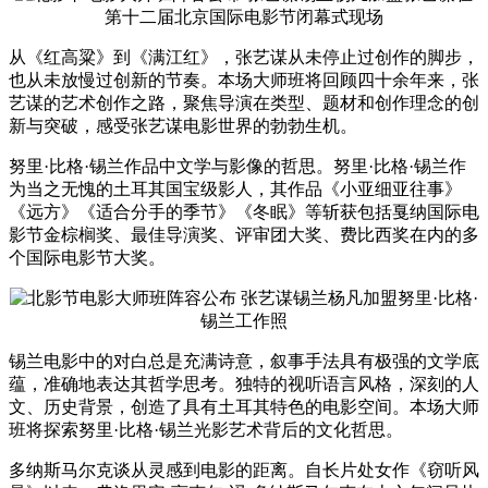
第十二届北京国际电影节闭幕式现场
从《红高粱》到《满江红》，张艺谋从未停止过创作的脚步，
也从未放慢过创新的节奏。本场大师班将回顾四十余年来，张
艺谋的艺术创作之路，聚焦导演在类型、题材和创作理念的创
新与突破，感受张艺谋电影世界的勃勃生机。
努里·比格·锡兰作品中文学与影像的哲思。努里·比格·锡兰作
为当之无愧的土耳其国宝级影人，其作品《小亚细亚往事》
《远方》《适合分手的季节》《冬眠》等斩获包括戛纳国际电
影节金棕榈奖、最佳导演奖、评审团大奖、费比西奖在内的多
个国际电影节大奖。
努里·比格·
锡兰工作照
锡兰电影中的对白总是充满诗意，叙事手法具有极强的文学底
蕴，准确地表达其哲学思考。独特的视听语言风格，深刻的人
文、历史背景，创造了具有土耳其特色的电影空间。本场大师
班将探索努里·比格·锡兰光影艺术背后的文化哲思。
多纳斯马尔克谈从灵感到电影的距离。自长片处女作《窃听风