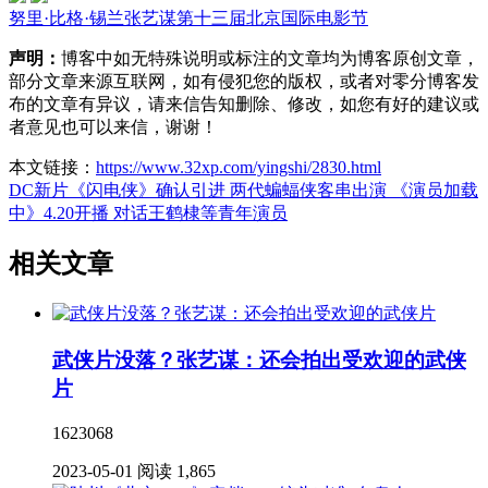
努里·比格·锡兰
张艺谋
第十三届北京国际电影节
声明：
博客中如无特殊说明或标注的文章均为博客原创文章，
部分文章来源互联网，如有侵犯您的版权，或者对零分博客发
布的文章有异议，请来信告知删除、修改，如您有好的建议或
者意见也可以来信，谢谢！
本文链接：
https://www.32xp.com/yingshi/2830.html
DC新片《闪电侠》确认引进 两代蝙蝠侠客串出演
《演员加载
中》4.20开播 对话王鹤棣等青年演员
相关文章
武侠片没落？张艺谋：还会拍出受欢迎的武侠
片
1623068
2023-05-01
阅读 1,865