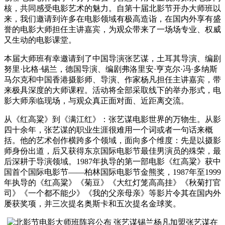
核，共同感受电影艺术的魅力。自第十届北影节开办大师班以
来，我们邀请到许多在电影领域有极高造诣，在国内外享有盛
誉的电影大师担任主讲嘉宾，为观众带来了一场场专业、权威
又生动的电影课堂。
本届大师班有幸邀请到了中国导演张艺谋，土耳其导演、编剧
努里·比格·锡兰，德国导演、编剧弗洛里安·亨克尔·冯·多纳斯
马尔克和中国香港摄影师、导演、作家杨凡担任主讲嘉宾，带
来极具深度的大师课程。活动将全部采取线下的举办形式，电
影大师亲临现场，与观众真正面对面、近距离交流。
从《红高粱》到《满江红》：张艺谋电影世界的万物生。从影
四十余年，张艺谋的职业生涯很难用一个词或者一句话来概
括。他的艺术创作横跨多个领域，面向多个维度：先是以摄影
师身份出道，后又获得东京国际电影节最佳男演员的殊荣，最
后深耕于导演领域。1987年执导的第一部电影《红高粱》获中
国首个国际电影节——柏林国际电影节金熊奖，1987年至1999
年执导的《红高粱》《菊豆》《大红灯笼高高挂》《秋菊打官
司》《一个都不能少》《我的父亲母亲》等影片令其在国内外
屡获奖项，并三次提名奥斯卡和五次提名金球奖。
张艺谋在