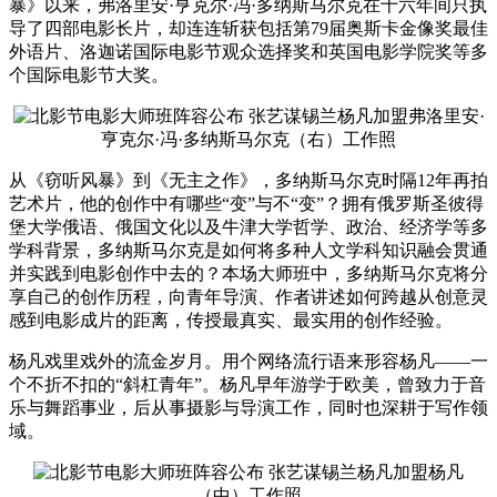
暴》以来，弗洛里安·亨克尔·冯·多纳斯马尔克在十六年间只执
导了四部电影长片，却连连斩获包括第79届奥斯卡金像奖最佳
外语片、洛迦诺国际电影节观众选择奖和英国电影学院奖等多
个国际电影节大奖。
弗洛里安·
亨克尔·冯·多纳斯马尔克（右）工作照
从《窃听风暴》到《无主之作》，多纳斯马尔克时隔12年再拍
艺术片，他的创作中有哪些“变”与不“变”？拥有俄罗斯圣彼得
堡大学俄语、俄国文化以及牛津大学哲学、政治、经济学等多
学科背景，多纳斯马尔克是如何将多种人文学科知识融会贯通
并实践到电影创作中去的？本场大师班中，多纳斯马尔克将分
享自己的创作历程，向青年导演、作者讲述如何跨越从创意灵
感到电影成片的距离，传授最真实、最实用的创作经验。
杨凡戏里戏外的流金岁月。用个网络流行语来形容杨凡——一
个不折不扣的“斜杠青年”。杨凡早年游学于欧美，曾致力于音
乐与舞蹈事业，后从事摄影与导演工作，同时也深耕于写作领
域。
杨凡
（中）工作照