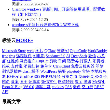
阅读 2,588
2026-04-07
Clash for windows 更新订阅、开启等使用说明、配置教
程（附下载地址）
阅读 3万+
2025-12-25
wordpress主题后台设置选项页完整下载
阅读 2,990
2024-02-14
标签云
MORE+
Microsoft Store
webp图片
QClaw
智谱AI
OpenCode
WorkBuddy
frpc
frps
远程软件
AI电影
Seedance3.0
AI
DeepSeek
微信
小龙
虾
任推邦
网盘推广
CupCat
剪映
千问
话费券
打假人
消费者
维权
支付宝
消费红包
免单卡
ClawCliud
免费云服务器
即梦
浏览器插件
clash
梯子
WordPress
摘要
phpstudy
宝塔
本地服务
器
E3开发者
office 365
PHP
视频号
分页导航
页面分页
公众号
域名
备案
画图
记事本
微信支付
微信转账
淘宝
腾讯
MySQL
Eson.X.Blog V6.0.0
博客主题
cookies
CSS
暗色
空白行
REST
API
最新文章