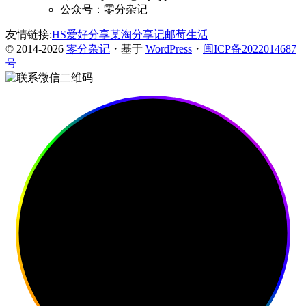
公众号：零分杂记
友情链接:
HS爱好分享
某淘分享记
邮莓生活
© 2014-2026
零分杂记
・基于
WordPress
・
闽ICP备2022014687
号