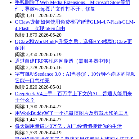
手贱删除了Web Media Extensions、Microsoft Store等组
件，导致webp图片文件打不开，修复
阅读 1,311
2026-07-25
QClaw/龙虾如何使用免费模型智谱GLM-4.7-Flash/GLM-
4-Flash，实现token自由
阅读 1,679
2026-05-20
QClaw和WorkBuddy升级之后，选择HY3模型QClaw更
耐用
阅读 2,350
2026-05-19
通过自建FRP实现内网穿透（需服务器中转）
阅读 2,728
2026-05-16
字节跳动Seedance 3.0：AI当导演，10分钟不崩坏的视频
它能一口气拍完
阅读 2,820
2026-05-01
DeepSeek V4上手：百万字上下文的AI，普通人能用来
干什么？
阅读 1,700
2026-04-27
用WorkBuddy写了一个抓微博图片及剪裁水印的工具
阅读 1,447
2026-04-27
每天调用量破140万亿，AI已经悄悄接管你的生活
阅读 2,539
2026-04-19