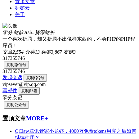
置顶文章
标签云
关于
零分
站龄20年
资深站长
一个喜欢折腾，却又折腾不出像样东西的，不会PHP的PHP程
序员！
文章
2,554
分类
13
标签
3,867
友链
3
317355746
复制微信号
317355746
发起会话
复制QQ号
vipsever@vip.qq.com
写邮件
复制邮箱
零分杂记
复制公众号
置顶文章
MORE+
QClaw腾讯管家小龙虾，4000万免费tokens用完之后如何
继续使用？