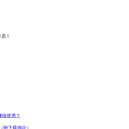
序员！
何继续使用？
教程（附下载地址）