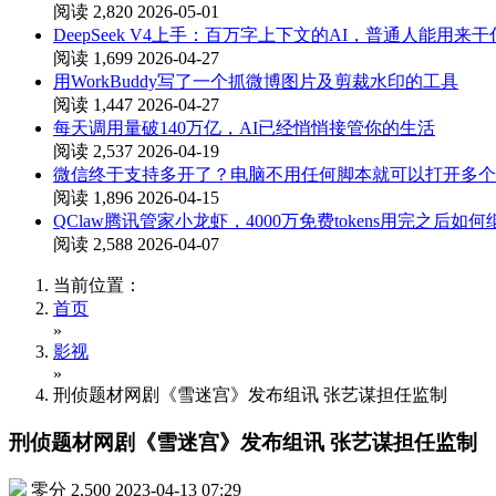
阅读 2,820
2026-05-01
DeepSeek V4上手：百万字上下文的AI，普通人能用来
阅读 1,699
2026-04-27
用WorkBuddy写了一个抓微博图片及剪裁水印的工具
阅读 1,447
2026-04-27
每天调用量破140万亿，AI已经悄悄接管你的生活
阅读 2,537
2026-04-19
微信终于支持多开了？电脑不用任何脚本就可以打开多个
阅读 1,896
2026-04-15
QClaw腾讯管家小龙虾，4000万免费tokens用完之后如
阅读 2,588
2026-04-07
当前位置：
首页
»
影视
»
刑侦题材网剧《雪迷宫》发布组讯 张艺谋担任监制
刑侦题材网剧《雪迷宫》发布组讯 张艺谋担任监制
零分
2,500
2023-04-13 07:29