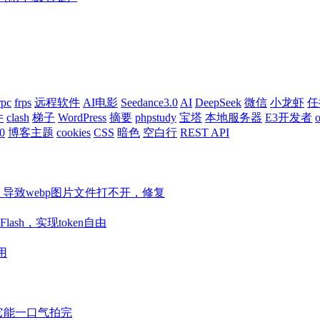
rpc
frps
远程软件
AI电影
Seedance3.0
AI
DeepSeek
微信
小龙虾
任
件
clash
梯子
WordPress
摘要
phpstudy
宝塔
本地服务器
E3开发者
o
0
博客主题
cookies
CSS
暗色
空白行
REST API
ore等组件，导致webp图片文件打不开，修复
Flash，实现token自由
用
视频它能一口气拍完