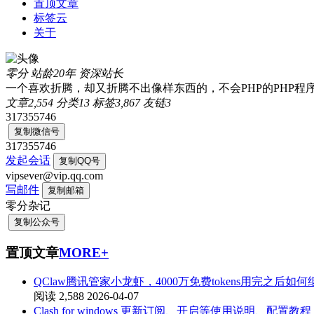
置顶文章
标签云
关于
零分
站龄20年
资深站长
一个喜欢折腾，却又折腾不出像样东西的，不会PHP的PHP程
文章
2,554
分类
13
标签
3,867
友链
3
317355746
复制微信号
317355746
发起会话
复制QQ号
vipsever@vip.qq.com
写邮件
复制邮箱
零分杂记
复制公众号
置顶文章
MORE+
QClaw腾讯管家小龙虾，4000万免费tokens用完之后如
阅读 2,588
2026-04-07
Clash for windows 更新订阅、开启等使用说明、配置