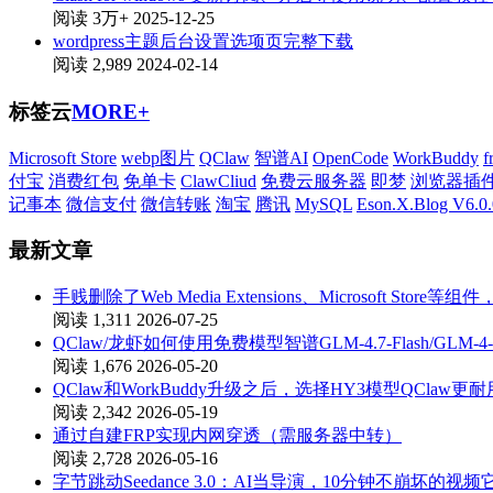
阅读 3万+
2025-12-25
wordpress主题后台设置选项页完整下载
阅读 2,989
2024-02-14
标签云
MORE+
Microsoft Store
webp图片
QClaw
智谱AI
OpenCode
WorkBuddy
f
付宝
消费红包
免单卡
ClawCliud
免费云服务器
即梦
浏览器插
记事本
微信支付
微信转账
淘宝
腾讯
MySQL
Eson.X.Blog V6.0.
最新文章
手贱删除了Web Media Extensions、Microsoft St
阅读 1,311
2026-07-25
QClaw/龙虾如何使用免费模型智谱GLM-4.7-Flash/GLM-4-
阅读 1,676
2026-05-20
QClaw和WorkBuddy升级之后，选择HY3模型QClaw更耐
阅读 2,342
2026-05-19
通过自建FRP实现内网穿透（需服务器中转）
阅读 2,728
2026-05-16
字节跳动Seedance 3.0：AI当导演，10分钟不崩坏的