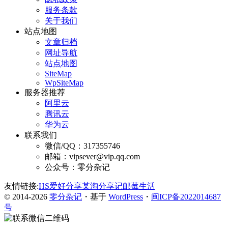
服务条款
关于我们
站点地图
文章归档
网址导航
站点地图
SiteMap
WpSiteMap
服务器推荐
阿里云
腾讯云
华为云
联系我们
微信/QQ：317355746
邮箱：vipsever@vip.qq.com
公众号：零分杂记
友情链接:
HS爱好分享
某淘分享记
邮莓生活
© 2014-2026
零分杂记
・基于
WordPress
・
闽ICP备2022014687
号