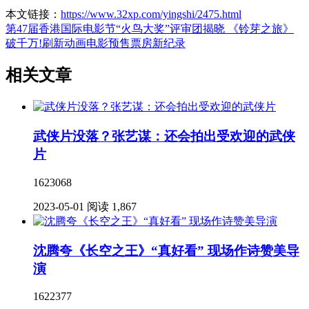
本文链接：
https://www.32xp.com/yingshi/2475.html
第47届香港国际电影节“火鸟大奖”评审团揭晓
《铃芽之旅》
破千万!刷新动画电影预售票房新纪录
相关文章
武侠片没落？张艺谋：还会拍出受欢迎的武侠
片
1623068
2023-05-01
阅读 1,867
沈腾夸《长空之王》“真好看” 现场作诗赞美导
演
1622377