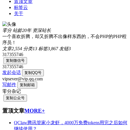
置顶文章
标签云
关于
零分
站龄20年
资深站长
一个喜欢折腾，却又折腾不出像样东西的，不会PHP的PHP程
序员！
文章
2,554
分类
13
标签
3,867
友链
3
317355746
复制微信号
317355746
发起会话
复制QQ号
vipsever@vip.qq.com
写邮件
复制邮箱
零分杂记
复制公众号
置顶文章
MORE+
QClaw腾讯管家小龙虾，4000万免费tokens用完之后如何
继续使用？