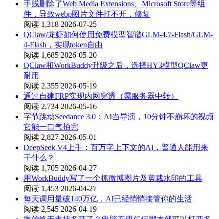
手贱删除了Web Media Extensions、Microsoft Store等组
件，导致webp图片文件打不开，修复
阅读 1,318
2026-07-25
QClaw/龙虾如何使用免费模型智谱GLM-4.7-Flash/GLM-
4-Flash，实现token自由
阅读 1,685
2026-05-20
QClaw和WorkBuddy升级之后，选择HY3模型QClaw更
耐用
阅读 2,355
2026-05-19
通过自建FRP实现内网穿透（需服务器中转）
阅读 2,734
2026-05-16
字节跳动Seedance 3.0：AI当导演，10分钟不崩坏的视频
它能一口气拍完
阅读 2,827
2026-05-01
DeepSeek V4上手：百万字上下文的AI，普通人能用来
干什么？
阅读 1,705
2026-04-27
用WorkBuddy写了一个抓微博图片及剪裁水印的工具
阅读 1,453
2026-04-27
每天调用量破140万亿，AI已经悄悄接管你的生活
阅读 2,545
2026-04-19