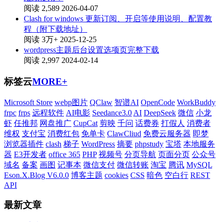
阅读 2,589
2026-04-07
Clash for windows 更新订阅、开启等使用说明、配置教
程（附下载地址）
阅读 3万+
2025-12-25
wordpress主题后台设置选项页完整下载
阅读 2,997
2024-02-14
标签云
MORE+
Microsoft Store
webp图片
QClaw
智谱AI
OpenCode
WorkBuddy
frpc
frps
远程软件
AI电影
Seedance3.0
AI
DeepSeek
微信
小龙
虾
任推邦
网盘推广
CupCat
剪映
千问
话费券
打假人
消费者
维权
支付宝
消费红包
免单卡
ClawCliud
免费云服务器
即梦
浏览器插件
clash
梯子
WordPress
摘要
phpstudy
宝塔
本地服务
器
E3开发者
office 365
PHP
视频号
分页导航
页面分页
公众号
域名
备案
画图
记事本
微信支付
微信转账
淘宝
腾讯
MySQL
Eson.X.Blog V6.0.0
博客主题
cookies
CSS
暗色
空白行
REST
API
最新文章