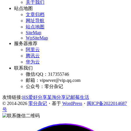
关于我们
站点地图
文章归档
网址导航
站点地图
SiteMap
WpSiteMap
服务器推荐
阿里云
腾讯云
华为云
联系我们
微信/QQ：317355746
邮箱：vipsever@vip.qq.com
公众号：零分杂记
友情链接:
HS爱好分享
某淘分享记
邮莓生活
© 2014-2026
零分杂记
・基于
WordPress
・
闽ICP备2022014687
号