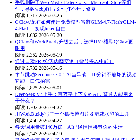
手贱删除了Web Media Extensions、Microsoft Store等组
件，导致webp图片文件打不开，修复
阅读 1,317
2026-07-25
QClaw/龙虾如何使用免费模型智谱GLM-4.7-Flash/GLM-
4-Flash，实现token自由
阅读 1,682
2026-05-20
QClaw和WorkBuddy升级之后，选择HY3模型QClaw更
耐用
阅读 2,352
2026-05-19
通过自建FRP实现内网穿透（需服务器中转）
阅读 2,732
2026-05-16
字节跳动Seedance 3.0：AI当导演，10分钟不崩坏的视频
它能一口气拍完
阅读 2,825
2026-05-01
DeepSeek V4上手：百万字上下文的AI，普通人能用来
干什么？
阅读 1,703
2026-04-27
用WorkBuddy写了一个抓微博图片及剪裁水印的工具
阅读 1,450
2026-04-27
每天调用量破140万亿，AI已经悄悄接管你的生活
阅读 2,543
2026-04-19