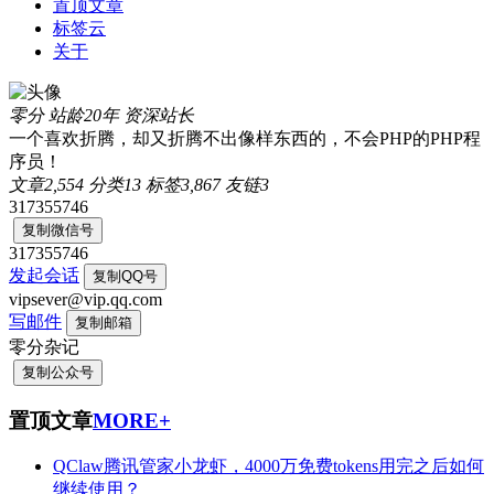
置顶文章
标签云
关于
零分
站龄20年
资深站长
一个喜欢折腾，却又折腾不出像样东西的，不会PHP的PHP程
序员！
文章
2,554
分类
13
标签
3,867
友链
3
317355746
复制微信号
317355746
发起会话
复制QQ号
vipsever@vip.qq.com
写邮件
复制邮箱
零分杂记
复制公众号
置顶文章
MORE+
QClaw腾讯管家小龙虾，4000万免费tokens用完之后如何
继续使用？