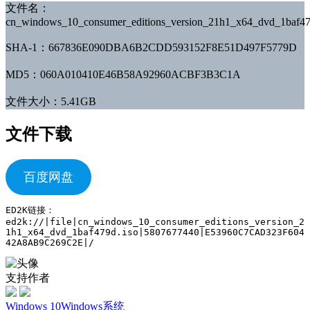
文件名：
cn_windows_10_consumer_editions_version_21h1_x64_dvd_1baf47
SHA-1：667836E090DBA6B2CDD593152F8E51D497F5779D
MD5：060A010410E46B58A92960ACBF3B3C1A
文件大小：5.41GB
文件下载
百度网盘
ED2K链接：
ed2k://|file|cn_windows_10_consumer_editions_version_2
1h1_x64_dvd_1baf479d.iso|5807677440|E53960C7CAD323F604
42A8AB9C269C2E|/
支持作者
Windows 10
Windows系统