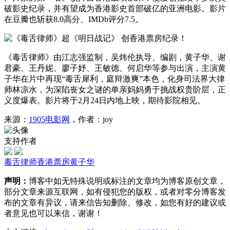
破影史纪录，并有望成为香港影史首部破亿的亚洲电影。影片
在豆瓣也斩获8.0高分、IMDb评分7.5。
《毒舌律师》由江志强监制，吴炜伦执导、编剧，黄子华、谢
君豪、王丹妮、廖子妤、王敏德、何启华等参与出演，主演黄
子华在片中再现“毒舌犀利，庭辩激爽”本色，化身司法界大律
师林凉水，为深陷丧女之谜的单亲妈妈勇于挑战权贵阶层，正
义度爆表。影片将于2月24日内地上映，期待影院相见。
来源：
1905电影网
，作者：joy
支持作者
毒舌律师
香港票房
黄子华
声明：
博客中如无特殊说明或标注的文章均为博客原创文章，
部分文章来源互联网，如有侵犯您的版权，或者对零分博客发
布的文章有异议，请来信告知删除、修改，如您有好的建议或
者意见也可以来信，谢谢！