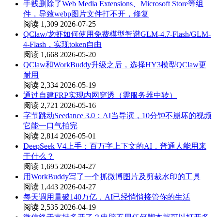
手贱删除了Web Media Extensions、Microsoft Store等组
件，导致webp图片文件打不开，修复
阅读 1,309
2026-07-25
QClaw/龙虾如何使用免费模型智谱GLM-4.7-Flash/GLM-
4-Flash，实现token自由
阅读 1,668
2026-05-20
QClaw和WorkBuddy升级之后，选择HY3模型QClaw更
耐用
阅读 2,334
2026-05-19
通过自建FRP实现内网穿透（需服务器中转）
阅读 2,721
2026-05-16
字节跳动Seedance 3.0：AI当导演，10分钟不崩坏的视频
它能一口气拍完
阅读 2,814
2026-05-01
DeepSeek V4上手：百万字上下文的AI，普通人能用来
干什么？
阅读 1,695
2026-04-27
用WorkBuddy写了一个抓微博图片及剪裁水印的工具
阅读 1,443
2026-04-27
每天调用量破140万亿，AI已经悄悄接管你的生活
阅读 2,535
2026-04-19