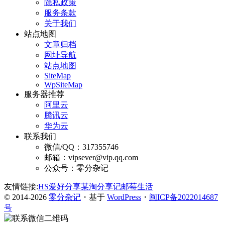
隐私政策
服务条款
关于我们
站点地图
文章归档
网址导航
站点地图
SiteMap
WpSiteMap
服务器推荐
阿里云
腾讯云
华为云
联系我们
微信/QQ：317355746
邮箱：vipsever@vip.qq.com
公众号：零分杂记
友情链接:
HS爱好分享
某淘分享记
邮莓生活
© 2014-2026
零分杂记
・基于
WordPress
・
闽ICP备2022014687
号