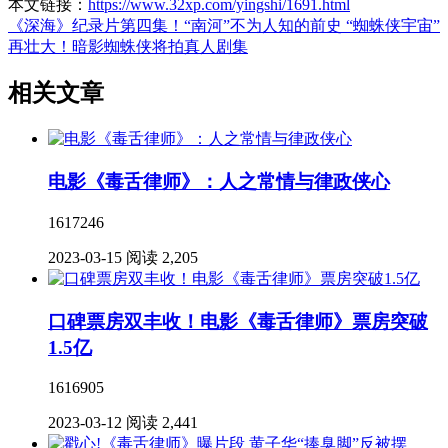
本文链接：
https://www.32xp.com/yingshi/1691.html
《深海》纪录片第四集！“南河”不为人知的前史
“蜘蛛侠宇宙”
再壮大！暗影蜘蛛侠将拍真人剧集
相关文章
电影《毒舌律师》：人之常情与律政侠心
1617246
2023-03-15
阅读 2,205
口碑票房双丰收！电影《毒舌律师》票房突破
1.5亿
1616905
2023-03-12
阅读 2,441