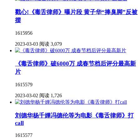
戳心!《毒舌律师》曝片段 黄子华“捧臭脚”反被
摆
1615956
2023-03-03
阅读 3,079
《毒舌律师》破6000万 成春节档后评分最高新
片
1615579
2023-03-02
阅读 1,726
刘德华杨千嬅冯德伦等为电影《毒舌律师》打
call
1615577