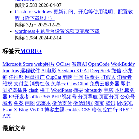
阅读 2,583
2026-04-07
Clash for windows 更新订阅、开启等使用说明、配置教
程（附下载地址）
阅读 3万+
2025-12-25
wordpress主题后台设置选项页完整下载
阅读 2,984
2024-02-14
标签云
MORE+
Microsoft Store
webp图片
QClaw
智谱AI
OpenCode
WorkBuddy
frpc
frps
远程软件
AI电影
Seedance3.0
AI
DeepSeek
微信
小龙
虾
任推邦
网盘推广
CupCat
剪映
千问
话费券
打假人
消费者
维权
支付宝
消费红包
免单卡
ClawCliud
免费云服务器
即梦
浏览器插件
clash
梯子
WordPress
摘要
phpstudy
宝塔
本地服务
器
E3开发者
office 365
PHP
视频号
分页导航
页面分页
公众号
域名
备案
画图
记事本
微信支付
微信转账
淘宝
腾讯
MySQL
Eson.X.Blog V6.0.0
博客主题
cookies
CSS
暗色
空白行
REST
API
最新文章