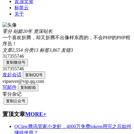
置顶文章
标签云
关于
零分
站龄20年
资深站长
一个喜欢折腾，却又折腾不出像样东西的，不会PHP的PHP程
序员！
文章
2,554
分类
13
标签
3,867
友链
3
317355746
复制微信号
317355746
发起会话
复制QQ号
vipsever@vip.qq.com
写邮件
复制邮箱
零分杂记
复制公众号
置顶文章
MORE+
QClaw腾讯管家小龙虾，4000万免费tokens用完之后如何
继续使用？