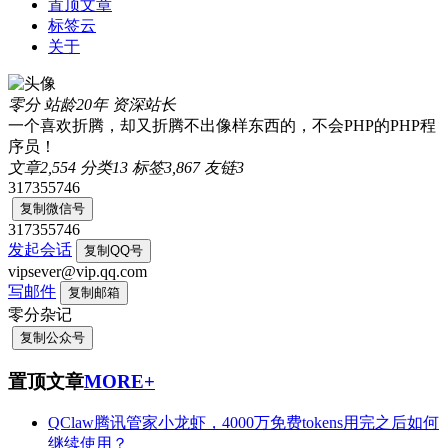
置顶文章
标签云
关于
零分
站龄20年
资深站长
一个喜欢折腾，却又折腾不出像样东西的，不会PHP的PHP程
序员！
文章
2,554
分类
13
标签
3,867
友链
3
317355746
复制微信号
317355746
发起会话
复制QQ号
vipsever@vip.qq.com
写邮件
复制邮箱
零分杂记
复制公众号
置顶文章
MORE+
QClaw腾讯管家小龙虾，4000万免费tokens用完之后如何
继续使用？