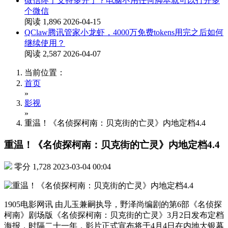
微信终于支持多开了？电脑不用任何脚本就可以打开多
个微信
阅读 1,896
2026-04-15
QClaw腾讯管家小龙虾，4000万免费tokens用完之后如何
继续使用？
阅读 2,587
2026-04-07
当前位置：
首页
»
影视
»
重温！《名侦探柯南：贝克街的亡灵》内地定档4.4
重温！《名侦探柯南：贝克街的亡灵》内地定档4.4
零分
1,728
2023-03-04 00:04
1905电影网讯 由儿玉兼嗣执导，野泽尚编剧的第6部《名侦探
柯南》剧场版《名侦探柯南：贝克街的亡灵》3月2日发布定档
海报，时隔二十一年，影片正式宣布将于4月4日在内地大银幕