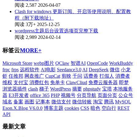
阅读 2,587
2026-04-07
Clash for windows 更新订阅、开启等使用说明、配置教
程（附下载地址）
阅读 3万+
2025-12-25
wordpress主题后台设置选项页完整下载
阅读 2,989
2024-02-14
标签云
MORE+
Microsoft Store
webp图片
QClaw
智谱AI
OpenCode
WorkBuddy
frpc
frps
远程软件
AI电影
Seedance3.0
AI
DeepSeek
微信
小龙
虾
任推邦
网盘推广
CupCat
剪映
千问
话费券
打假人
消费者
维权
支付宝
消费红包
免单卡
ClawCliud
免费云服务器
即梦
浏览器插件
clash
梯子
WordPress
摘要
phpstudy
宝塔
本地服务
器
E3开发者
office 365
PHP
视频号
分页导航
页面分页
公众号
域名
备案
画图
记事本
微信支付
微信转账
淘宝
腾讯
MySQL
Eson.X.Blog V6.0.0
博客主题
cookies
CSS
暗色
空白行
REST
API
最新文章