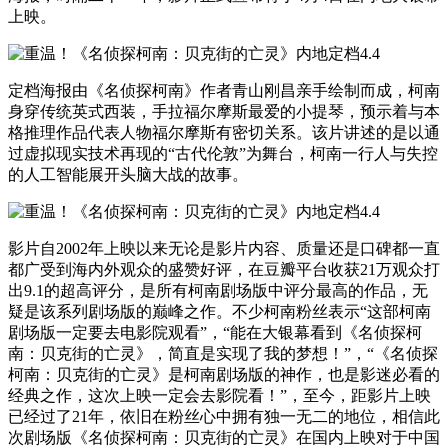
上映。
定档海报由《名侦探柯南》作者青山刚昌亲手绘制而成，柯南
身穿传统英式西装，手拉福尔摩斯最爱的小提琴，预示着与本
格推理作品代表人物福尔摩斯有密切关系。该片讲述的是以通
过虚拟现实技术再现的“古代伦敦”为舞台，柯南一行人与失控
的人工智能展开头脑大战的故事。
影片自2002年上映以来无论是影片内容、质量还是口碑都一直
都广受到海内外观众的盛赞好评，在豆瓣平台收获21万观众打
出9.1的超高评分，是所有柯南剧场版中评分最高的作品，无
疑是该系列剧场版的巅峰之作。不少柯南粉丝表示“这部柯南
剧场版一定要去电影院观看”，“能在大银幕看到《名侦探柯
南：贝克街的亡灵》，简直是实现了我的梦想！”，“《名侦探
柯南：贝克街的亡灵》是柯南剧场版的神作，也是影迷必看的
经典之作，这次上映一定会去影院看！”，至今，距影片上映
已经过了21年，依旧在粉丝心中拥有独一无二的地位，相信此
次剧场版《名侦探柯南：贝克街的亡灵》在国内上映对于中国