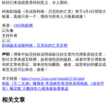
粉丝们来说就更具特别意义，令人期待。
柯南剧场版《名侦探柯南：贝克街的亡灵》将于4月4日登陆大
银幕，真相只有一个，期待与所有人大银幕相逢！
来源：
1905电影网
支持作者
剧场版
名侦探柯南：贝克街的亡灵
定档
声明：
博客中如无特殊说明或标注的文章均为博客原创文章，
部分文章来源互联网，如有侵犯您的版权，或者对零分博客发
布的文章有异议，请来信告知删除、修改，如您有好的建议或
者意见也可以来信，谢谢！
本文链接：
https://www.32xp.com/yingshi/2136.html
电影《不二兄弟》曝预告 李茂林哲熹演绎亲情救赎
《保你平
安》曝花絮 大鹏连吃八根海参险窜鼻血
相关文章