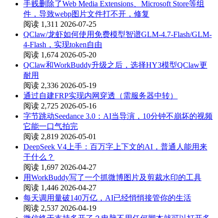
手贱删除了Web Media Extensions、Microsoft Store等组
件，导致webp图片文件打不开，修复
阅读 1,311
2026-07-25
QClaw/龙虾如何使用免费模型智谱GLM-4.7-Flash/GLM-
4-Flash，实现token自由
阅读 1,674
2026-05-20
QClaw和WorkBuddy升级之后，选择HY3模型QClaw更
耐用
阅读 2,336
2026-05-19
通过自建FRP实现内网穿透（需服务器中转）
阅读 2,725
2026-05-16
字节跳动Seedance 3.0：AI当导演，10分钟不崩坏的视频
它能一口气拍完
阅读 2,819
2026-05-01
DeepSeek V4上手：百万字上下文的AI，普通人能用来
干什么？
阅读 1,697
2026-04-27
用WorkBuddy写了一个抓微博图片及剪裁水印的工具
阅读 1,446
2026-04-27
每天调用量破140万亿，AI已经悄悄接管你的生活
阅读 2,537
2026-04-19