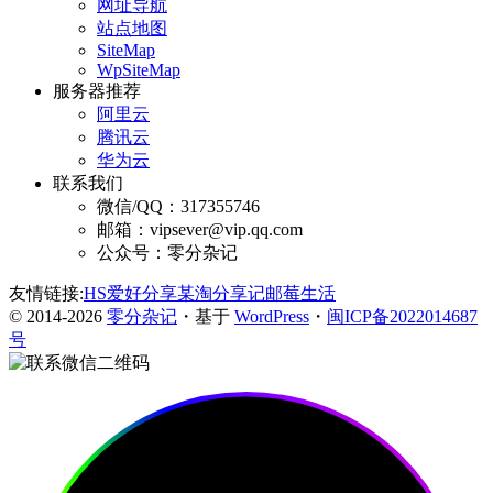
网址导航
站点地图
SiteMap
WpSiteMap
服务器推荐
阿里云
腾讯云
华为云
联系我们
微信/QQ：317355746
邮箱：vipsever@vip.qq.com
公众号：零分杂记
友情链接:
HS爱好分享
某淘分享记
邮莓生活
© 2014-2026
零分杂记
・基于
WordPress
・
闽ICP备2022014687
号