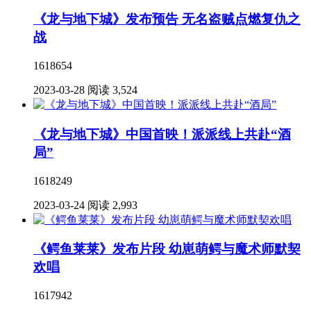
《龙与地下城》发布预告 无名盗贼点燃复仇之
战
1618654
2023-03-28
阅读 3,524
《龙与地下城》中国首映！派派线上共赴“酒
局”
1618249
2023-03-24
阅读 2,993
《鳄鱼莱莱》发布片段 幼崽萌鳄与魔术师默契
欢唱
1617942