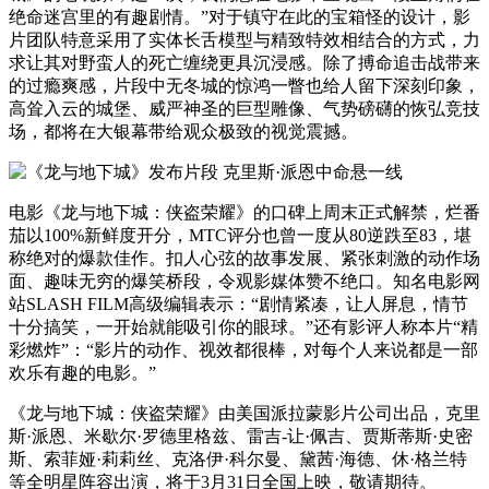
绝命迷宫里的有趣剧情。”对于镇守在此的宝箱怪的设计，影
片团队特意采用了实体长舌模型与精致特效相结合的方式，力
求让其对野蛮人的死亡缠绕更具沉浸感。除了搏命追击战带来
的过瘾爽感，片段中无冬城的惊鸿一瞥也给人留下深刻印象，
高耸入云的城堡、威严神圣的巨型雕像、气势磅礴的恢弘竞技
场，都将在大银幕带给观众极致的视觉震撼。
电影《龙与地下城：侠盗荣耀》的口碑上周末正式解禁，烂番
茄以100%新鲜度开分，MTC评分也曾一度从80逆跌至83，堪
称绝对的爆款佳作。扣人心弦的故事发展、紧张刺激的动作场
面、趣味无穷的爆笑桥段，令观影媒体赞不绝口。知名电影网
站SLASH FILM高级编辑表示：“剧情紧凑，让人屏息，情节
十分搞笑，一开始就能吸引你的眼球。”还有影评人称本片“精
彩燃炸”：“影片的动作、视效都很棒，对每个人来说都是一部
欢乐有趣的电影。”
《龙与地下城：侠盗荣耀》由美国派拉蒙影片公司出品，克里
斯·派恩、米歇尔·罗德里格兹、雷吉-让·佩吉、贾斯蒂斯·史密
斯、索菲娅·莉莉丝、克洛伊·科尔曼、黛茜·海德、休·格兰特
等全明星阵容出演，将于3月31日全国上映，敬请期待。