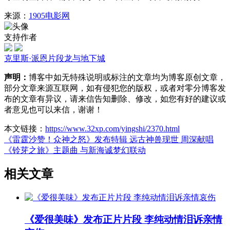
来源：
1905电影网
支持作者
克里斯·派恩
片段
龙与地下城
声明：
博客中如无特殊说明或标注的文章均为博客原创文章，
部分文章来源互联网，如有侵犯您的版权，或者对零分博客发
布的文章有异议，请来信告知删除、修改，如您有好的建议或
者意见也可以来信，谢谢！
本文链接：
https://www.32xp.com/yingshi/2370.html
《雷霆沙赞！众神之怒》发布特辑 远古神兽现世
周深献唱
《铃芽之旅》主题曲 与新海诚梦幻联动
相关文章
《爱很美味》发布正片片段 李纯动情泪诉亲情