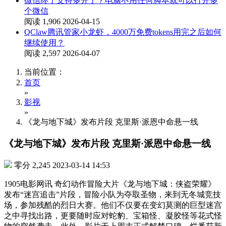
微信终于支持多开了？电脑不用任何脚本就可以打开多
个微信
阅读 1,906
2026-04-15
QClaw腾讯管家小龙虾，4000万免费tokens用完之后如何
继续使用？
阅读 2,597
2026-04-07
当前位置：
首页
»
影视
»
《龙与地下城》发布片段 克里斯·派恩中命悬一线
《龙与地下城》发布片段 克里斯·派恩中命悬一线
零分
2,245
2023-03-14 14:53
1905电影网讯 奇幻动作冒险大片《龙与地下城：侠盗荣耀》
发布“迷宫追击”片段，冒险小队为夺取圣物，来到无冬城竞技
场，参加残酷的烈日大赛。他们不仅要在变幻莫测的巨型迷宫
之中寻找出路，更要随时应对蛇豹、宝箱怪、凝胶怪等花式怪