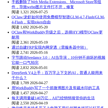
手贱删除了Web Media Extensions、Microsoft Store等组
件，导致webp图片文件打不开，修复
阅读 1,321
2026-07-25
QClaw/龙虾如何使用免费模型智谱GLM-4.7-Flash/GLM-
4-Flash，实现token自由
阅读 1,692
2026-05-20
QClaw和WorkBuddy升级之后，选择HY3模型QClaw更
耐用
阅读 2,361
2026-05-19
通过自建FRP实现内网穿透（需服务器中转）
阅读 2,741
2026-05-16
字节跳动Seedance 3.0：AI当导演，10分钟不崩坏的视频
它能一口气拍完
阅读 2,832
2026-05-01
DeepSeek V4上手：百万字上下文的AI，普通人能用来
干什么？
阅读 1,709
2026-04-27
用WorkBuddy写了一个抓微博图片及剪裁水印的工具
阅读 1,457
2026-04-27
每天调用量破140万亿，AI已经悄悄接管你的生活
阅读 2,550
2026-04-19