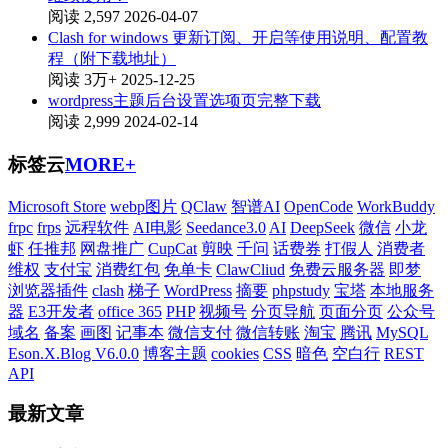
阅读 2,597
2026-04-07
Clash for windows 更新订阅、开启等使用说明、配置教
程（附下载地址）
阅读 3万+
2025-12-25
wordpress主题后台设置选项页完整下载
阅读 2,999
2024-02-14
标签云
MORE+
Microsoft Store
webp图片
QClaw
智谱AI
OpenCode
WorkBuddy
frpc
frps
远程软件
AI电影
Seedance3.0
AI
DeepSeek
微信
小龙
虾
任推邦
网盘推广
CupCat
剪映
千问
话费券
打假人
消费者
维权
支付宝
消费红包
免单卡
ClawCliud
免费云服务器
即梦
浏览器插件
clash
梯子
WordPress
摘要
phpstudy
宝塔
本地服务
器
E3开发者
office 365
PHP
视频号
分页导航
页面分页
公众号
域名
备案
画图
记事本
微信支付
微信转账
淘宝
腾讯
MySQL
Eson.X.Blog V6.0.0
博客主题
cookies
CSS
暗色
空白行
REST
API
最新文章