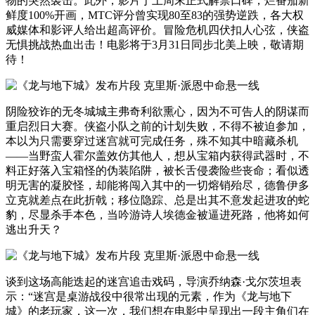
物的突然袭击。此外，影片于上周末正式解禁口碑，烂番茄新
鲜度100%开画，MTC评分曾实现80至83的强势逆跌，各大权
威媒体和影评人给出超高评价。冒险危机四伏扣人心弦，侠盗
无惧挑战热血出击！电影将于3月31日同步北美上映，敬请期
待！
阴险狡诈的无冬城城主弗奇利欲熏心，因为不可告人的阴谋而
重启烈日大赛。侠盗小队之前的计划失败，不得不被迫参加，
本以为只需要穿过迷宫就可完成任务，殊不知其中暗藏杀机
——当野蛮人霍尔盖效仿其他人，想从宝箱内获得武器时，不
料正好落入宝箱怪的伪装陷阱，被长舌侵袭险些丧命；看似透
明无害的凝胶怪，却能将闯入其中的一切熔销殆尽，德鲁伊多
立克就差点在此折戟；移位隐踪、总是出其不意发起进攻的蛇
豹，尽显杀手本色，当吟游诗人埃德金被逼进死路，他将如何
逃出升天？
谈到这场高能迭起的迷宫追击戏码，导演乔纳森·戈尔茨坦表
示：“迷宫是桌游战役中很常出现的元素，作为《龙与地下
城》的老玩家，这一次，我们想在电影中呈现出一段主角们在