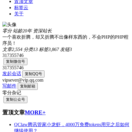
置顶文章
标签云
关于
零分
站龄20年
资深站长
一个喜欢折腾，却又折腾不出像样东西的，不会PHP的PHP程
序员！
文章
2,554
分类
13
标签
3,867
友链
3
317355746
复制微信号
317355746
发起会话
复制QQ号
vipsever@vip.qq.com
写邮件
复制邮箱
零分杂记
复制公众号
置顶文章
MORE+
QClaw腾讯管家小龙虾，4000万免费tokens用完之后如何
继续使用？