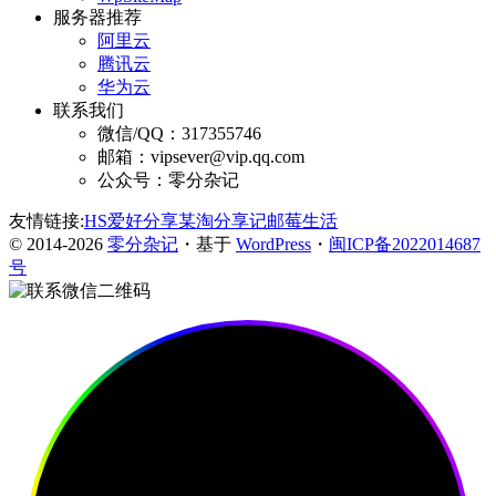
服务器推荐
阿里云
腾讯云
华为云
联系我们
微信/QQ：317355746
邮箱：vipsever@vip.qq.com
公众号：零分杂记
友情链接:
HS爱好分享
某淘分享记
邮莓生活
© 2014-2026
零分杂记
・基于
WordPress
・
闽ICP备2022014687
号