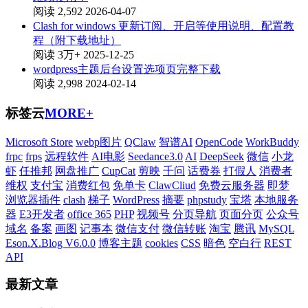
阅读 2,592
2026-04-07
Clash for windows 更新订阅、开启等使用说明、配置教
程（附下载地址）
阅读 3万+
2025-12-25
wordpress主题后台设置选项页完整下载
阅读 2,998
2024-02-14
标签云
MORE+
Microsoft Store
webp图片
QClaw
智谱AI
OpenCode
WorkBuddy
frpc
frps
远程软件
AI电影
Seedance3.0
AI
DeepSeek
微信
小龙
虾
任推邦
网盘推广
CupCat
剪映
千问
话费券
打假人
消费者
维权
支付宝
消费红包
免单卡
ClawCliud
免费云服务器
即梦
浏览器插件
clash
梯子
WordPress
摘要
phpstudy
宝塔
本地服务
器
E3开发者
office 365
PHP
视频号
分页导航
页面分页
公众号
域名
备案
画图
记事本
微信支付
微信转账
淘宝
腾讯
MySQL
Eson.X.Blog V6.0.0
博客主题
cookies
CSS
暗色
空白行
REST
API
最新文章