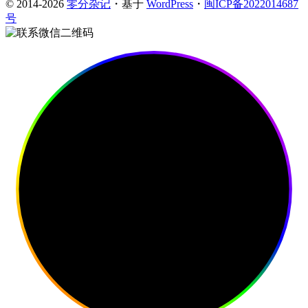
© 2014-2026
零分杂记
・基于
WordPress
・
闽ICP备2022014687
号