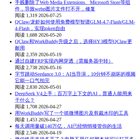
手贱删除了Web Media Extensions、Microsoft Store等组
件，导致webp图片文件打不开，修复
阅读 1,319
2026-07-25
QClaw/龙虾如何使用免费模型智谱GLM-4.7-Flash/GLM-
4-Flash，实现token自由
阅读 1,688
2026-05-20
QClaw和WorkBuddy升级之后，选择HY3模型QClaw更
耐用
阅读 2,359
2026-05-19
通过自建FRP实现内网穿透（需服务器中转）
阅读 2,738
2026-05-16
字节跳动Seedance 3.0：AI当导演，10分钟不崩坏的视频
它能一口气拍完
阅读 2,830
2026-05-01
DeepSeek V4上手：百万字上下文的AI，普通人能用来
干什么？
阅读 1,708
2026-04-27
用WorkBuddy写了一个抓微博图片及剪裁水印的工具
阅读 1,453
2026-04-27
每天调用量破140万亿，AI已经悄悄接管你的生活
阅读 2,546
2026-04-19