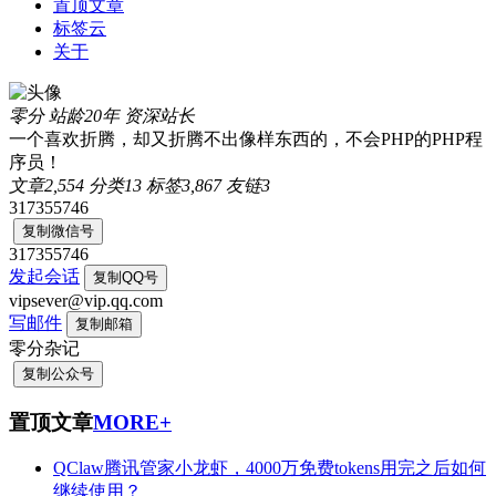
置顶文章
标签云
关于
零分
站龄20年
资深站长
一个喜欢折腾，却又折腾不出像样东西的，不会PHP的PHP程
序员！
文章
2,554
分类
13
标签
3,867
友链
3
317355746
复制微信号
317355746
发起会话
复制QQ号
vipsever@vip.qq.com
写邮件
复制邮箱
零分杂记
复制公众号
置顶文章
MORE+
QClaw腾讯管家小龙虾，4000万免费tokens用完之后如何
继续使用？