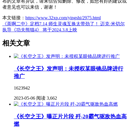
布的文章有异议，请来信告知删除、修改，如您有好的建议或
者意见也可以来信，谢谢！
本文链接：
https://www.32xp.com/yingshi/2975.html
《茶啊二中》定档7.14 师生灵魂互换太带劲了！
迈克·米切尔
执导《功夫熊猫4》 将于2024.3.8上映
相关文章
《长空之王》发声明：未授权某眼镜品牌进行
推广
1623942
2023-05-06
阅读 3,662
《长空之王》曝正片片段 歼-20霸气驱敌热血高
燃