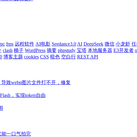
rpc
frps
远程软件
AI电影
Seedance3.0
AI
DeepSeek
微信
小龙虾
任
件
clash
梯子
WordPress
摘要
phpstudy
宝塔
本地服务器
E3开发者
o
0
博客主题
cookies
CSS
暗色
空白行
REST API
ore等组件，导致webp图片文件打不开，修复
Flash，实现token自由
用
视频它能一口气拍完