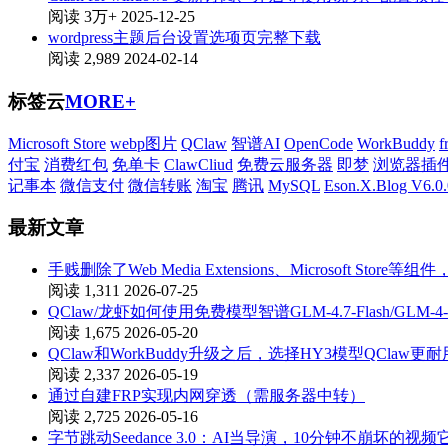
阅读 3万+
2025-12-25
wordpress主题后台设置选项页完整下载
阅读 2,989
2024-02-14
标签云
MORE+
Microsoft Store
webp图片
QClaw
智谱AI
OpenCode
WorkBuddy
f
付宝
消费红包
免单卡
ClawCliud
免费云服务器
即梦
浏览器插
记事本
微信支付
微信转账
淘宝
腾讯
MySQL
Eson.X.Blog V6.0.
最新文章
手贱删除了Web Media Extensions、Microsoft St
阅读 1,311
2026-07-25
QClaw/龙虾如何使用免费模型智谱GLM-4.7-Flash/GLM-4-
阅读 1,675
2026-05-20
QClaw和WorkBuddy升级之后，选择HY3模型QClaw更耐
阅读 2,337
2026-05-19
通过自建FRP实现内网穿透（需服务器中转）
阅读 2,725
2026-05-16
字节跳动Seedance 3.0：AI当导演，10分钟不崩坏的