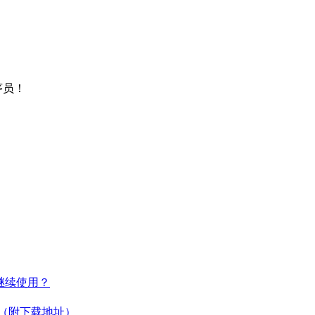
序员！
何继续使用？
教程（附下载地址）