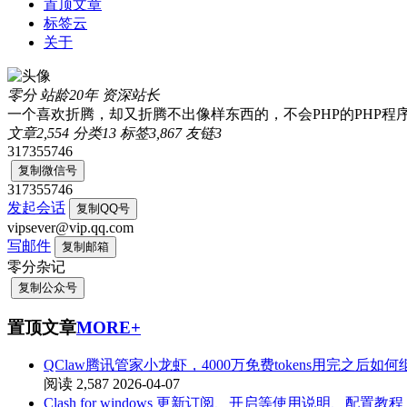
置顶文章
标签云
关于
零分
站龄20年
资深站长
一个喜欢折腾，却又折腾不出像样东西的，不会PHP的PHP程
文章
2,554
分类
13
标签
3,867
友链
3
317355746
复制微信号
317355746
发起会话
复制QQ号
vipsever@vip.qq.com
写邮件
复制邮箱
零分杂记
复制公众号
置顶文章
MORE+
QClaw腾讯管家小龙虾，4000万免费tokens用完之后如
阅读 2,587
2026-04-07
Clash for windows 更新订阅、开启等使用说明、配置