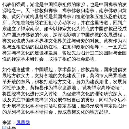
代表们强调，湖北是中国禅宗祖师的家乡，也是中国禅宗的发
源地之一。天下佛教归禅宗，禅宗佛教归南宗，南宗佛教归黄
梅。黄冈市黄梅县曾经是我国禅宗四祖道信和五祖弘忍驻锡之
所，六祖慧能曾经在五祖寺劳动学习，并在这里悟道，回到广
东建立了禅宗南宗。如今以禅宗文化为特点的中国佛教已经成
为中国汉传佛教的代表，深深地影响了中国佛教的发展进程，
禅文化也成为学术界和文化界关注与研究的对象。黄梅作为四
祖与五祖驻锡的祖庭所在地，在党和政府的领导下，一直关注
禅宗与禅文化的建设和发展，曾经先后召开过二次国际与全国
性的禅宗学术研讨会，取得了很好的社会影响。
如今适逢盛世，中国崛起，学术鼎新，佛教昌隆，国家提倡发
展地方软实力，支持各地的文化建设工作，黄冈市人民乘着改
革开放的东风，积极打造地方文化，努力为建设湖北，发展黄
冈经济服务。黄梅县作为禅宗发源地，“黄梅禅宗高峰论坛”，
将围绕禅文化进行深入讨论，为促进禅文化的理论研究深入，
以及关注中国佛教禅宗的发展作出自己的贡献，同时为今后不
断开展禅文化学术研讨活动奠定基础，最终形成每年定期召开
的系列禅文化学术研讨会，形成黄梅文化的地方品牌。
来源：
凤凰网