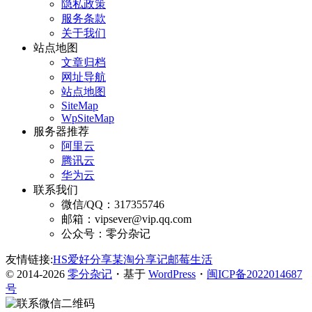
隐私政策
服务条款
关于我们
站点地图
文章归档
网址导航
站点地图
SiteMap
WpSiteMap
服务器推荐
阿里云
腾讯云
华为云
联系我们
微信/QQ：317355746
邮箱：vipsever@vip.qq.com
公众号：零分杂记
友情链接:
HS爱好分享
某淘分享记
邮莓生活
© 2014-2026
零分杂记
・基于
WordPress
・
闽ICP备2022014687
号