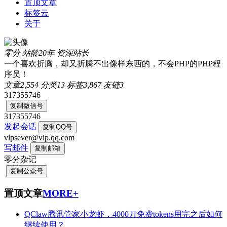
置顶文章
标签云
关于
零分
站龄20年
资深站长
一个喜欢折腾，却又折腾不出像样东西的，不会PHP的PHP程
序员！
文章
2,554
分类
13
标签
3,867
友链
3
317355746
复制微信号
317355746
发起会话
复制QQ号
vipsever@vip.qq.com
写邮件
复制邮箱
零分杂记
复制公众号
置顶文章
MORE+
QClaw腾讯管家小龙虾，4000万免费tokens用完之后如何
继续使用？