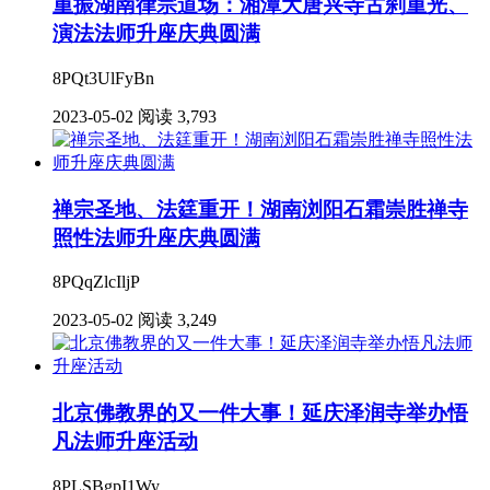
重振湖南律宗道场：湘潭大唐兴寺古刹重光、
演法法师升座庆典圆满
8PQt3UlFyBn
2023-05-02
阅读 3,793
禅宗圣地、法筳重开！湖南浏阳石霜崇胜禅寺
照性法师升座庆典圆满
8PQqZlcIljP
2023-05-02
阅读 3,249
北京佛教界的又一件大事！延庆泽润寺举办悟
凡法师升座活动
8PLSBgpI1Wy