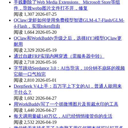
手贱删除了Web Media Extensions、Microsoft Store等组
件，导致webp图片文件打不开，修复
阅读 1,307
2026-07-25
QClaw/龙虾如何使用免费模型智谱GLM-4.7-Flash/GLM-
4-Flash，实现token自由
阅读 1,664
2026-05-20
QClaw和WorkBuddy升级之后，选择HY3模型QClaw更
耐用
阅读 2,329
2026-05-19
通过自建FRP实现内网穿透（需服务器中转）
阅读 2,718
2026-05-16
字节跳动Seedance 3.0：AI当导演，10分钟不崩坏的视频
它能一口气拍完
阅读 2,810
2026-05-01
DeepSeek V4上手：百万字上下文的AI，普通人能用来
干什么？
阅读 1,692
2026-04-27
用WorkBuddy写了一个抓微博图片及剪裁水印的工具
阅读 1,440
2026-04-27
每天调用量破140万亿，AI已经悄悄接管你的生活
阅读 2,532
2026-04-19