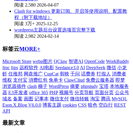
阅读 2,580
2026-04-07
Clash for windows 更新订阅、开启等使用说明、配置教
程（附下载地址）
阅读 3万+
2025-12-25
wordpress主题后台设置选项页完整下载
阅读 2,982
2024-02-14
标签云
MORE+
Microsoft Store
webp图片
QClaw
智谱AI
OpenCode
WorkBuddy
frpc
frps
远程软件
AI电影
Seedance3.0
AI
DeepSeek
微信
小龙
虾
任推邦
网盘推广
CupCat
剪映
千问
话费券
打假人
消费者
维权
支付宝
消费红包
免单卡
ClawCliud
免费云服务器
即梦
浏览器插件
clash
梯子
WordPress
摘要
phpstudy
宝塔
本地服务
器
E3开发者
office 365
PHP
视频号
分页导航
页面分页
公众号
域名
备案
画图
记事本
微信支付
微信转账
淘宝
腾讯
MySQL
Eson.X.Blog V6.0.0
博客主题
cookies
CSS
暗色
空白行
REST
API
最新文章