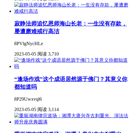
寂静法师追忆恩师海山长老：一生没有存款，
屡遭磨难戒行高洁
8PVlgNycHLe
2023-05-05
阅读 3,710
“逢场作戏”这个成语居然源于佛门？其意义你
都知道吗
8P29Uwxvql6
2023-05-05
阅读 3,114