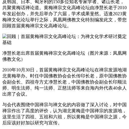
及韩国、日本、匈牙利的150多位知名专家学者、诸山长老，
共聚黄梅话禅论道。黄梅禅宗文化高峰论坛由净慧长老于2010
年发起创办，并先后举办了六届，学术成果斐然。适逢2023黄
梅禅文化论坛举行之际，凤凰网佛教文化特别编发此文，带您
回顾首届黄梅禅宗文化高峰论坛。
净慧长老出席首届黄梅禅宗文化高峰论坛（图片来源：凤凰网
佛教文化）
2010年10月30日，首届黄梅禅宗文化高峰论坛在禅宗发源地湖
北黄梅举办。时任中国佛教协会会长传印长老，原中国佛教协
会副会长、四祖寺方丈净慧长老，中国佛教协会副会长印顺法
师、明生法师、纯一法师、正慈法师等来自海内外代表40余人
出席了会议。
与会代表围绕中国禅宗与禅文化的内容做了深入讨论，对中国
禅宗作出了高度的评价，认为湖北黄梅是中国禅宗的发源地，
这里生活了四祖、五祖和六祖，所以黄梅是中国禅宗之源，今
后应该好好加以研究与宣传。