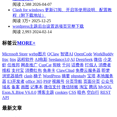
阅读 2,588
2026-04-07
Clash for windows 更新订阅、开启等使用说明、配置教
程（附下载地址）
阅读 3万+
2025-12-25
wordpress主题后台设置选项页完整下载
阅读 2,993
2024-02-14
标签云
MORE+
Microsoft Store
webp图片
QClaw
智谱AI
OpenCode
WorkBuddy
frpc
frps
远程软件
AI电影
Seedance3.0
AI
DeepSeek
微信
小龙
虾
任推邦
网盘推广
CupCat
剪映
千问
话费券
打假人
消费者
维权
支付宝
消费红包
免单卡
ClawCliud
免费云服务器
即梦
浏览器插件
clash
梯子
WordPress
摘要
phpstudy
宝塔
本地服务
器
E3开发者
office 365
PHP
视频号
分页导航
页面分页
公众号
域名
备案
画图
记事本
微信支付
微信转账
淘宝
腾讯
MySQL
Eson.X.Blog V6.0.0
博客主题
cookies
CSS
暗色
空白行
REST
API
最新文章