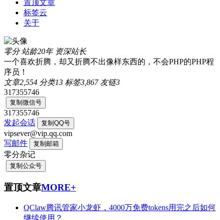
置顶文章
标签云
关于
零分
站龄20年
资深站长
一个喜欢折腾，却又折腾不出像样东西的，不会PHP的PHP程
序员！
文章
2,554
分类
13
标签
3,867
友链
3
317355746
复制微信号
317355746
发起会话
复制QQ号
vipsever@vip.qq.com
写邮件
复制邮箱
零分杂记
复制公众号
置顶文章
MORE+
QClaw腾讯管家小龙虾，4000万免费tokens用完之后如何
继续使用？