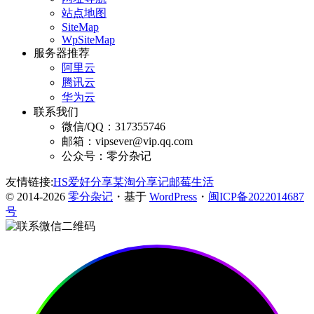
站点地图
SiteMap
WpSiteMap
服务器推荐
阿里云
腾讯云
华为云
联系我们
微信/QQ：317355746
邮箱：vipsever@vip.qq.com
公众号：零分杂记
友情链接:
HS爱好分享
某淘分享记
邮莓生活
© 2014-2026
零分杂记
・基于
WordPress
・
闽ICP备2022014687
号