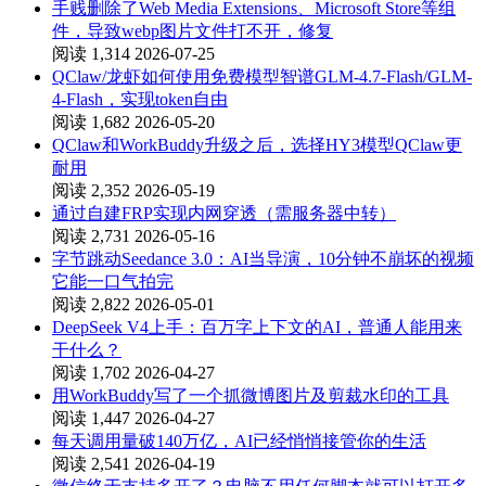
手贱删除了Web Media Extensions、Microsoft Store等组
件，导致webp图片文件打不开，修复
阅读 1,314
2026-07-25
QClaw/龙虾如何使用免费模型智谱GLM-4.7-Flash/GLM-
4-Flash，实现token自由
阅读 1,682
2026-05-20
QClaw和WorkBuddy升级之后，选择HY3模型QClaw更
耐用
阅读 2,352
2026-05-19
通过自建FRP实现内网穿透（需服务器中转）
阅读 2,731
2026-05-16
字节跳动Seedance 3.0：AI当导演，10分钟不崩坏的视频
它能一口气拍完
阅读 2,822
2026-05-01
DeepSeek V4上手：百万字上下文的AI，普通人能用来
干什么？
阅读 1,702
2026-04-27
用WorkBuddy写了一个抓微博图片及剪裁水印的工具
阅读 1,447
2026-04-27
每天调用量破140万亿，AI已经悄悄接管你的生活
阅读 2,541
2026-04-19