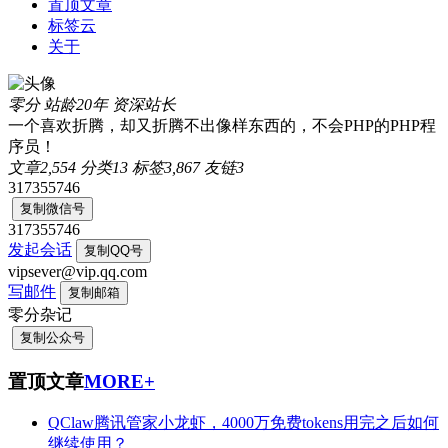
置顶文章
标签云
关于
零分
站龄20年
资深站长
一个喜欢折腾，却又折腾不出像样东西的，不会PHP的PHP程
序员！
文章
2,554
分类
13
标签
3,867
友链
3
317355746
复制微信号
317355746
发起会话
复制QQ号
vipsever@vip.qq.com
写邮件
复制邮箱
零分杂记
复制公众号
置顶文章
MORE+
QClaw腾讯管家小龙虾，4000万免费tokens用完之后如何
继续使用？