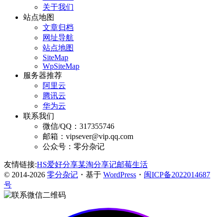
关于我们
站点地图
文章归档
网址导航
站点地图
SiteMap
WpSiteMap
服务器推荐
阿里云
腾讯云
华为云
联系我们
微信/QQ：317355746
邮箱：vipsever@vip.qq.com
公众号：零分杂记
友情链接:
HS爱好分享
某淘分享记
邮莓生活
© 2014-2026
零分杂记
・基于
WordPress
・
闽ICP备2022014687
号