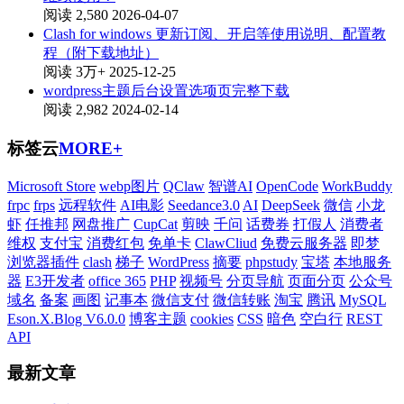
阅读 2,580
2026-04-07
Clash for windows 更新订阅、开启等使用说明、配置教
程（附下载地址）
阅读 3万+
2025-12-25
wordpress主题后台设置选项页完整下载
阅读 2,982
2024-02-14
标签云
MORE+
Microsoft Store
webp图片
QClaw
智谱AI
OpenCode
WorkBuddy
frpc
frps
远程软件
AI电影
Seedance3.0
AI
DeepSeek
微信
小龙
虾
任推邦
网盘推广
CupCat
剪映
千问
话费券
打假人
消费者
维权
支付宝
消费红包
免单卡
ClawCliud
免费云服务器
即梦
浏览器插件
clash
梯子
WordPress
摘要
phpstudy
宝塔
本地服务
器
E3开发者
office 365
PHP
视频号
分页导航
页面分页
公众号
域名
备案
画图
记事本
微信支付
微信转账
淘宝
腾讯
MySQL
Eson.X.Blog V6.0.0
博客主题
cookies
CSS
暗色
空白行
REST
API
最新文章