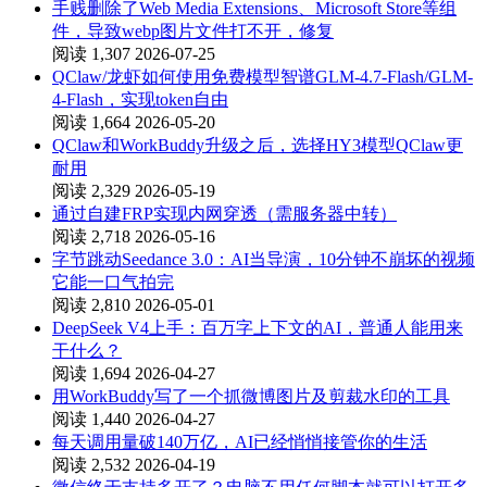
手贱删除了Web Media Extensions、Microsoft Store等组
件，导致webp图片文件打不开，修复
阅读 1,307
2026-07-25
QClaw/龙虾如何使用免费模型智谱GLM-4.7-Flash/GLM-
4-Flash，实现token自由
阅读 1,664
2026-05-20
QClaw和WorkBuddy升级之后，选择HY3模型QClaw更
耐用
阅读 2,329
2026-05-19
通过自建FRP实现内网穿透（需服务器中转）
阅读 2,718
2026-05-16
字节跳动Seedance 3.0：AI当导演，10分钟不崩坏的视频
它能一口气拍完
阅读 2,810
2026-05-01
DeepSeek V4上手：百万字上下文的AI，普通人能用来
干什么？
阅读 1,694
2026-04-27
用WorkBuddy写了一个抓微博图片及剪裁水印的工具
阅读 1,440
2026-04-27
每天调用量破140万亿，AI已经悄悄接管你的生活
阅读 2,532
2026-04-19