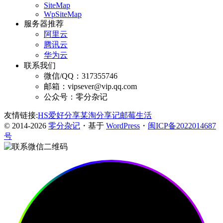
SiteMap
WpSiteMap
服务器推荐
阿里云
腾讯云
华为云
联系我们
微信/QQ：317355746
邮箱：vipsever@vip.qq.com
公众号：零分杂记
友情链接:
HS爱好分享
某淘分享记
邮莓生活
© 2014-2026
零分杂记
・基于
WordPress
・
闽ICP备2022014687
号