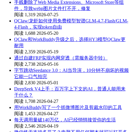
手贱删除了Web Media Extensions、Microsoft Store等组
件，导致webp图片文件打不开，修复
阅读 1,319
2026-07-25
QClaw/龙虾如何使用免费模型智谱GLM-4.7-Flash/GLM-
4-Flash，实现token自由
阅读 1,688
2026-05-20
QClaw和WorkBuddy升级之后，选择HY3模型QClaw更
耐用
阅读 2,359
2026-05-19
通过自建FRP实现内网穿透（需服务器中转）
阅读 2,738
2026-05-16
字节跳动Seedance 3.0：AI当导演，10分钟不崩坏的视频
它能一口气拍完
阅读 2,830
2026-05-01
DeepSeek V4上手：百万字上下文的AI，普通人能用来
干什么？
阅读 1,708
2026-04-27
用WorkBuddy写了一个抓微博图片及剪裁水印的工具
阅读 1,453
2026-04-27
每天调用量破140万亿，AI已经悄悄接管你的生活
阅读 2,546
2026-04-19