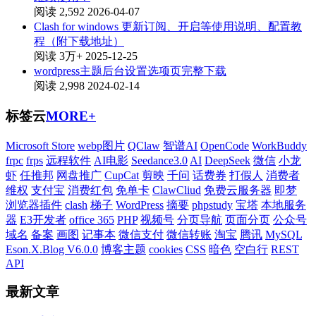
阅读 2,592
2026-04-07
Clash for windows 更新订阅、开启等使用说明、配置教
程（附下载地址）
阅读 3万+
2025-12-25
wordpress主题后台设置选项页完整下载
阅读 2,998
2024-02-14
标签云
MORE+
Microsoft Store
webp图片
QClaw
智谱AI
OpenCode
WorkBuddy
frpc
frps
远程软件
AI电影
Seedance3.0
AI
DeepSeek
微信
小龙
虾
任推邦
网盘推广
CupCat
剪映
千问
话费券
打假人
消费者
维权
支付宝
消费红包
免单卡
ClawCliud
免费云服务器
即梦
浏览器插件
clash
梯子
WordPress
摘要
phpstudy
宝塔
本地服务
器
E3开发者
office 365
PHP
视频号
分页导航
页面分页
公众号
域名
备案
画图
记事本
微信支付
微信转账
淘宝
腾讯
MySQL
Eson.X.Blog V6.0.0
博客主题
cookies
CSS
暗色
空白行
REST
API
最新文章