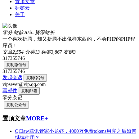
置顶文章
标签云
关于
零分
站龄20年
资深站长
一个喜欢折腾，却又折腾不出像样东西的，不会PHP的PHP程
序员！
文章
2,554
分类
13
标签
3,867
友链
3
317355746
复制微信号
317355746
发起会话
复制QQ号
vipsever@vip.qq.com
写邮件
复制邮箱
零分杂记
复制公众号
置顶文章
MORE+
QClaw腾讯管家小龙虾，4000万免费tokens用完之后如何
继续使用？