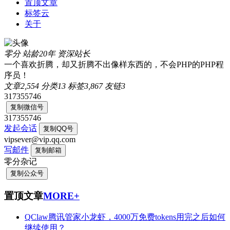
置顶文章
标签云
关于
零分
站龄20年
资深站长
一个喜欢折腾，却又折腾不出像样东西的，不会PHP的PHP程
序员！
文章
2,554
分类
13
标签
3,867
友链
3
317355746
复制微信号
317355746
发起会话
复制QQ号
vipsever@vip.qq.com
写邮件
复制邮箱
零分杂记
复制公众号
置顶文章
MORE+
QClaw腾讯管家小龙虾，4000万免费tokens用完之后如何
继续使用？