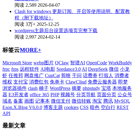
阅读 2,589
2026-04-07
Clash for windows 更新订阅、开启等使用说明、配置教
程（附下载地址）
阅读 3万+
2025-12-25
wordpress主题后台设置选项页完整下载
阅读 2,997
2024-02-14
标签云
MORE+
Microsoft Store
webp图片
QClaw
智谱AI
OpenCode
WorkBuddy
frpc
frps
远程软件
AI电影
Seedance3.0
AI
DeepSeek
微信
小龙
虾
任推邦
网盘推广
CupCat
剪映
千问
话费券
打假人
消费者
维权
支付宝
消费红包
免单卡
ClawCliud
免费云服务器
即梦
浏览器插件
clash
梯子
WordPress
摘要
phpstudy
宝塔
本地服务
器
E3开发者
office 365
PHP
视频号
分页导航
页面分页
公众号
域名
备案
画图
记事本
微信支付
微信转账
淘宝
腾讯
MySQL
Eson.X.Blog V6.0.0
博客主题
cookies
CSS
暗色
空白行
REST
API
最新文章