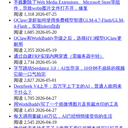
手贱删除了Web Media Extensions、Microsoft Store等组
件，导致webp图片文件打不开，修复
阅读 1,318
2026-07-25
QClaw/龙虾如何使用免费模型智谱GLM-4.7-Flash/GLM-
4-Flash，实现token自由
阅读 1,685
2026-05-20
QClaw和WorkBuddy升级之后，选择HY3模型QClaw更
耐用
阅读 2,355
2026-05-19
通过自建FRP实现内网穿透（需服务器中转）
阅读 2,734
2026-05-16
字节跳动Seedance 3.0：AI当导演，10分钟不崩坏的视频
它能一口气拍完
阅读 2,827
2026-05-01
DeepSeek V4上手：百万字上下文的AI，普通人能用来
干什么？
阅读 1,705
2026-04-27
用WorkBuddy写了一个抓微博图片及剪裁水印的工具
阅读 1,453
2026-04-27
每天调用量破140万亿，AI已经悄悄接管你的生活
阅读 2,545
2026-04-19