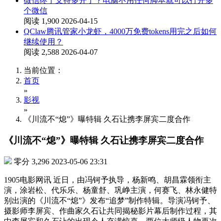
微信终于支持多开了？电脑不用任何脚本就可以打开多
个微信
阅读 1,900
2026-04-15
QClaw腾讯管家小龙虾，4000万免费tokens用完之后如何
继续使用？
阅读 2,588
2026-04-07
当前位置：
首页
»
影视
»
《川流不“熄”》曝特辑 久石让携李屏宾二度合作
《川流不“熄”》曝特辑 久石让携李屏宾二度合作
零分
3,296
2023-05-06 23:31
1905电影网讯 近日，由冯钶予执导，杨新鸣、胡昌霖领衔主
演，涂岩松、代乐乐、杨童舒、巩峥主演，何赛飞、林永健特
别出演的《川流不“熄”》发布“追梦”制作特辑。导演冯钶予、
摄影师李屏宾、作曲家久石让共同揭秘影片幕后制作过程，其