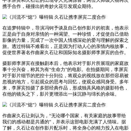
中李屏宾和久石让的出现令人充满惊喜，两位大师级人物再次
携手合作，碰撞出的奇妙火花引发观众期待。
在追梦特辑中，导演冯钶予谈及自己创作影片的初衷，他表示
正是由于自身对亲情的一种渴望、一种珍惜，才促使自己借助
影像的力量，完成了一次中国人情感深处的爱与理解的探索之
旅。透过特辑不难看出，正是因为打动人心的亲情内核故事，
促使世界著名作曲家久石让和国际知名摄影师李屏宾的合作。
摄影师李屏宾在接触剧本后，他表示对于影片所展现的家庭故
事十分兴奋，称其为有“生命力”的电影。在拍摄期间，李屏宾
对于影片细节的把控十分到位，将观众的视线放在那些容易被
忽视的地方，引起观众的思考与回忆，使观众感同身受。多年
来，李屏宾拍摄了多部经典作品，形成独具风格的摄影特色，
在他的镜头之下，影片更增添出一抹沉静与绵长的余味。
作曲家久石让则认为，“无论哪个国家，有关家庭的故事带给
我们的感动都是共通的”，并表示这部电影充满了人情味。据
了解，久石让在创作影片配乐时，将全身心的精力投入在电影