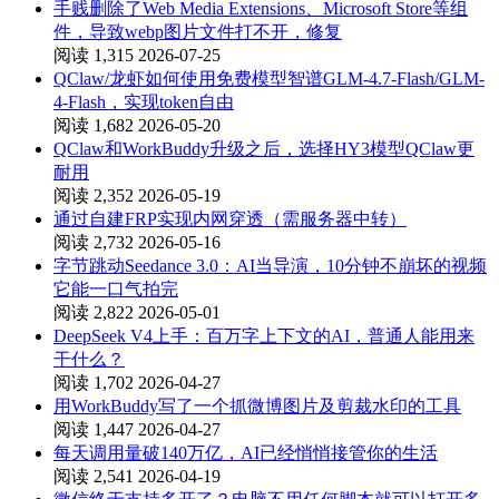
手贱删除了Web Media Extensions、Microsoft Store等组
件，导致webp图片文件打不开，修复
阅读 1,315
2026-07-25
QClaw/龙虾如何使用免费模型智谱GLM-4.7-Flash/GLM-
4-Flash，实现token自由
阅读 1,682
2026-05-20
QClaw和WorkBuddy升级之后，选择HY3模型QClaw更
耐用
阅读 2,352
2026-05-19
通过自建FRP实现内网穿透（需服务器中转）
阅读 2,732
2026-05-16
字节跳动Seedance 3.0：AI当导演，10分钟不崩坏的视频
它能一口气拍完
阅读 2,822
2026-05-01
DeepSeek V4上手：百万字上下文的AI，普通人能用来
干什么？
阅读 1,702
2026-04-27
用WorkBuddy写了一个抓微博图片及剪裁水印的工具
阅读 1,447
2026-04-27
每天调用量破140万亿，AI已经悄悄接管你的生活
阅读 2,541
2026-04-19