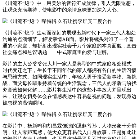
《川流不“熄”》中，用美妙的音符汇成旋律，引人无限遐想，
让观众充满期待，使电影中的亲情意味更加深入人心。
《川流不“熄”》生动而深刻的展现出新时代下一家三代人相处
沟通的点滴细节，解读亲情AB面。影片将镜头对准了一个普
通的小家庭，却折射出现实社会千万个家庭的本真面貌，直击
社会痛点和热议话题——中式家庭里的爱与理解。
影片的主人公爷爷张大川一家人是典型的中式家庭相处模式，
时代变迁之下，生长于不同年代的家人都拥有各自的生活习惯
与思维方式。如同现实生活中，年轻人勇于接受新事物、新挑
战，而父母长辈秉持着传统的生活观念，三代人的矛盾与纷扰
究竟该如何化解……影片将生活中的这些小事放大并呈现出
来，让观众切身体会在情感表达中容易忽视的问题，发现身边
被忽视的温情瞬间。
在影片中，杨新鸣和胡昌霖饰演的逗趣爷孙，人物形象十分鲜
明，让人零距离感，使大众更容易代入自身故事，正是如此让
整部影片充满人情味，也正是这种最平凡不过的家庭生活，使