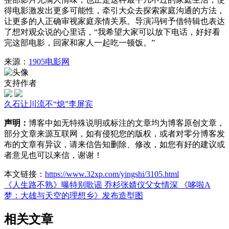
得电影激发出更多可能性，牵引大众去探索家庭沟通的方法，
让更多的人正确审视家庭亲情关系。导演冯钶予借特辑也表达
了想对观众说的心里话，“我希望大家可以放下电话，好好看
完这部电影，回家和家人一起吃一顿饭。”
来源：
1905电影网
支持作者
久石让
川流不“熄”
李屏宾
声明：
博客中如无特殊说明或标注的文章均为博客原创文章，
部分文章来源互联网，如有侵犯您的版权，或者对零分博客发
布的文章有异议，请来信告知删除、修改，如您有好的建议或
者意见也可以来信，谢谢！
本文链接：
https://www.32xp.com/yingshi/3105.html
《人生路不熟》曝特别歌谣 乔杉张婧仪父女情深
《哆啦A
梦：大雄与天空的理想乡》发布造型图
相关文章