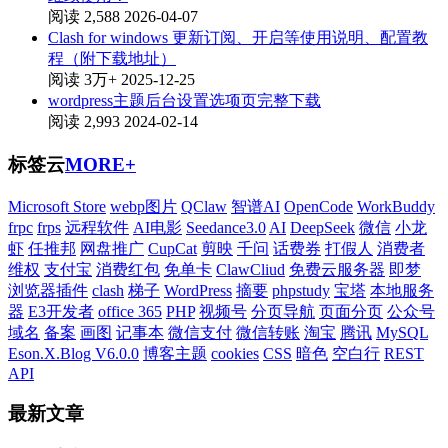
阅读 2,588
2026-04-07
Clash for windows 更新订阅、开启等使用说明、配置教
程（附下载地址）
阅读 3万+
2025-12-25
wordpress主题后台设置选项页完整下载
阅读 2,993
2024-02-14
标签云
MORE+
Microsoft Store
webp图片
QClaw
智谱AI
OpenCode
WorkBuddy
frpc
frps
远程软件
AI电影
Seedance3.0
AI
DeepSeek
微信
小龙
虾
任推邦
网盘推广
CupCat
剪映
千问
话费券
打假人
消费者
维权
支付宝
消费红包
免单卡
ClawCliud
免费云服务器
即梦
浏览器插件
clash
梯子
WordPress
摘要
phpstudy
宝塔
本地服务
器
E3开发者
office 365
PHP
视频号
分页导航
页面分页
公众号
域名
备案
画图
记事本
微信支付
微信转账
淘宝
腾讯
MySQL
Eson.X.Blog V6.0.0
博客主题
cookies
CSS
暗色
空白行
REST
API
最新文章