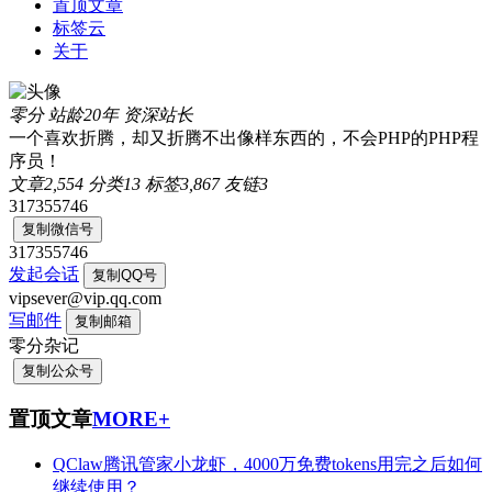
置顶文章
标签云
关于
零分
站龄20年
资深站长
一个喜欢折腾，却又折腾不出像样东西的，不会PHP的PHP程
序员！
文章
2,554
分类
13
标签
3,867
友链
3
317355746
复制微信号
317355746
发起会话
复制QQ号
vipsever@vip.qq.com
写邮件
复制邮箱
零分杂记
复制公众号
置顶文章
MORE+
QClaw腾讯管家小龙虾，4000万免费tokens用完之后如何
继续使用？