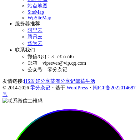
站点地图
SiteMap
WpSiteMap
服务器推荐
阿里云
腾讯云
华为云
联系我们
微信/QQ：317355746
邮箱：vipsever@vip.qq.com
公众号：零分杂记
友情链接:
HS爱好分享
某淘分享记
邮莓生活
© 2014-2026
零分杂记
・基于
WordPress
・
闽ICP备2022014687
号