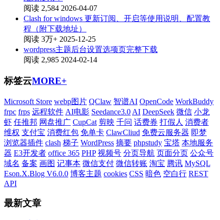
阅读 2,584
2026-04-07
Clash for windows 更新订阅、开启等使用说明、配置教
程（附下载地址）
阅读 3万+
2025-12-25
wordpress主题后台设置选项页完整下载
阅读 2,985
2024-02-14
标签云
MORE+
Microsoft Store
webp图片
QClaw
智谱AI
OpenCode
WorkBuddy
frpc
frps
远程软件
AI电影
Seedance3.0
AI
DeepSeek
微信
小龙
虾
任推邦
网盘推广
CupCat
剪映
千问
话费券
打假人
消费者
维权
支付宝
消费红包
免单卡
ClawCliud
免费云服务器
即梦
浏览器插件
clash
梯子
WordPress
摘要
phpstudy
宝塔
本地服务
器
E3开发者
office 365
PHP
视频号
分页导航
页面分页
公众号
域名
备案
画图
记事本
微信支付
微信转账
淘宝
腾讯
MySQL
Eson.X.Blog V6.0.0
博客主题
cookies
CSS
暗色
空白行
REST
API
最新文章