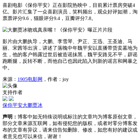
喜剧电影《保你平安》正在影院热映中，目前累计票房突破4
亿。影片汇集了一众喜剧演员，笑料频出，观众好评如潮，淘
票票评分9.6，猫眼评分9.4，豆瓣评分7.8。
影片由大鹏执导，大鹏、李雪琴、尹正、王迅、王圣迪、马
丽、宋茜等出演，讲述了落魄中年魏平安以直播带货卖墓地为
生，他的客户韩露过世后被造谣抹黑，魏平安路见不平，辟谣
跑断腿，反转不断，而他自己也因此陷入到新的谣言和网暴之
中。
来源：
1905电影网
，作者：joy
支持作者
保你平安
大鹏
贾冰
声明：
博客中如无特殊说明或标注的文章均为博客原创文章，
部分文章来源互联网，如有侵犯您的版权，或者对零分博客发
布的文章有异议，请来信告知删除、修改，如您有好的建议或
者意见也可以来信，谢谢！