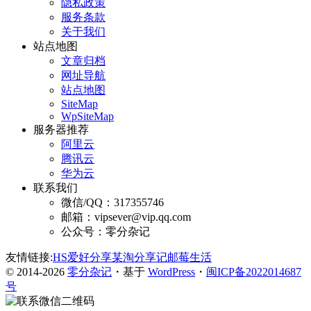
隐私政策
服务条款
关于我们
站点地图
文章归档
网址导航
站点地图
SiteMap
WpSiteMap
服务器推荐
阿里云
腾讯云
华为云
联系我们
微信/QQ：317355746
邮箱：vipsever@vip.qq.com
公众号：零分杂记
友情链接:
HS爱好分享
某淘分享记
邮莓生活
© 2014-2026
零分杂记
・基于
WordPress
・
闽ICP备2022014687
号