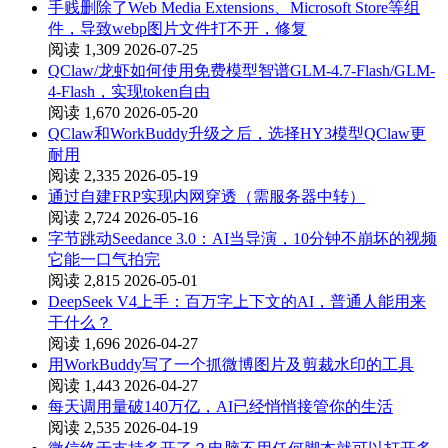
手贱删除了Web Media Extensions、Microsoft Store等组
件，导致webp图片文件打不开，修复
阅读 1,309
2026-07-25
QClaw/龙虾如何使用免费模型智谱GLM-4.7-Flash/GLM-
4-Flash，实现token自由
阅读 1,670
2026-05-20
QClaw和WorkBuddy升级之后，选择HY3模型QClaw更
耐用
阅读 2,335
2026-05-19
通过自建FRP实现内网穿透（需服务器中转）
阅读 2,724
2026-05-16
字节跳动Seedance 3.0：AI当导演，10分钟不崩坏的视频
它能一口气拍完
阅读 2,815
2026-05-01
DeepSeek V4上手：百万字上下文的AI，普通人能用来
干什么？
阅读 1,696
2026-04-27
用WorkBuddy写了一个抓微博图片及剪裁水印的工具
阅读 1,443
2026-04-27
每天调用量破140万亿，AI已经悄悄接管你的生活
阅读 2,535
2026-04-19