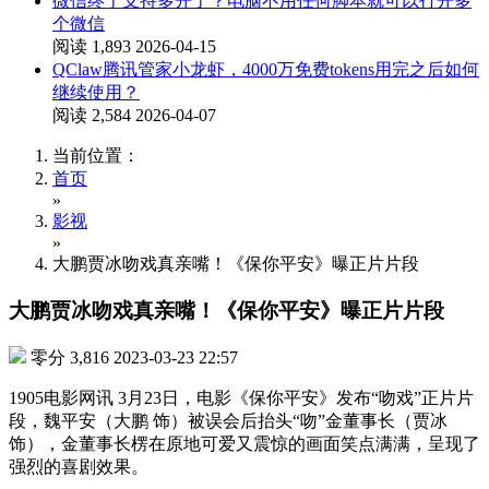
微信终于支持多开了？电脑不用任何脚本就可以打开多
个微信
阅读 1,893
2026-04-15
QClaw腾讯管家小龙虾，4000万免费tokens用完之后如何
继续使用？
阅读 2,584
2026-04-07
当前位置：
首页
»
影视
»
大鹏贾冰吻戏真亲嘴！《保你平安》曝正片片段
大鹏贾冰吻戏真亲嘴！《保你平安》曝正片片段
零分
3,816
2023-03-23 22:57
1905电影网讯 3月23日，电影《保你平安》发布“吻戏”正片片
段，魏平安（大鹏 饰）被误会后抬头“吻”金董事长（贾冰
饰），金董事长楞在原地可爱又震惊的画面笑点满满，呈现了
强烈的喜剧效果。