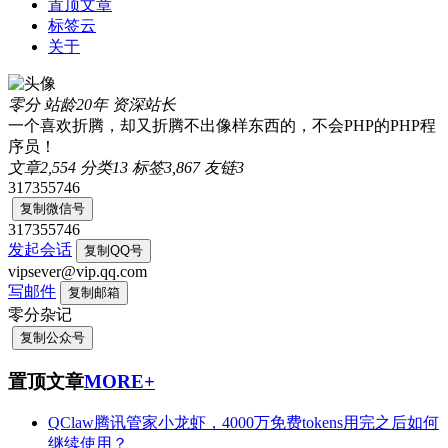
置顶文章
标签云
关于
零分
站龄20年
资深站长
一个喜欢折腾，却又折腾不出像样东西的，不会PHP的PHP程
序员！
文章
2,554
分类
13
标签
3,867
友链
3
317355746
复制微信号
317355746
发起会话
复制QQ号
vipsever@vip.qq.com
写邮件
复制邮箱
零分杂记
复制公众号
置顶文章
MORE+
QClaw腾讯管家小龙虾，4000万免费tokens用完之后如何
继续使用？