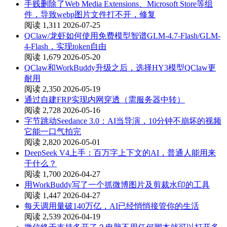
手贱删除了Web Media Extensions、Microsoft Store等组
件，导致webp图片文件打不开，修复
阅读 1,311
2026-07-25
QClaw/龙虾如何使用免费模型智谱GLM-4.7-Flash/GLM-
4-Flash，实现token自由
阅读 1,679
2026-05-20
QClaw和WorkBuddy升级之后，选择HY3模型QClaw更
耐用
阅读 2,350
2026-05-19
通过自建FRP实现内网穿透（需服务器中转）
阅读 2,728
2026-05-16
字节跳动Seedance 3.0：AI当导演，10分钟不崩坏的视频
它能一口气拍完
阅读 2,820
2026-05-01
DeepSeek V4上手：百万字上下文的AI，普通人能用来
干什么？
阅读 1,700
2026-04-27
用WorkBuddy写了一个抓微博图片及剪裁水印的工具
阅读 1,447
2026-04-27
每天调用量破140万亿，AI已经悄悄接管你的生活
阅读 2,539
2026-04-19