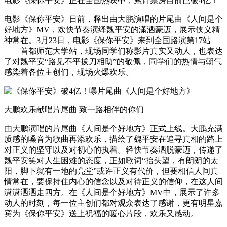
电影《保你平安》正在全国热映中，累计票房目前已破4亿！
电影《保你平安》日前，释出由大鹏演唱的片尾曲《人间是个
好地方》MV，欢快节奏演绎魏平安的潇洒豪迈，展示侠义精
神常在。3月23日，电影《保你平安》来到全国路演第17站
——首都师范大学站，现场同学们称影片真实又动人，也表达
了对魏平安“路见不平拔刀相助”的敬佩，同学们的热情与朝气
感染着各位主创们，现场火爆欢乐。
大鹏欢乐献唱片尾曲 致一路相伴的你们
由大鹏演唱的片尾曲《人间是个好地方》正式上线。大鹏充满
质感的嗓音为歌曲再添欢乐，描绘了魏平安在追寻真相的路上
对正义的坚守以及对初心的执着。轻快节奏洒脱豪迈，传递了
魏平安笑对人生困难的态度，正如歌词“抬头望，有朗朗的太
阳，脚下就有一地的亮堂”或许正义有代价，但要相信人间真
情常在，要保持住内心的信念以及对待正义的信仰，在这人间
潇潇洒洒走四方。在《人间是个好地方》MV中，展示了许多
动人的时刻，每一位主创们都对观众表达了感谢，更有明星嘉
宾为《保你平安》送上祝福的暖心片段，欢乐又感动。