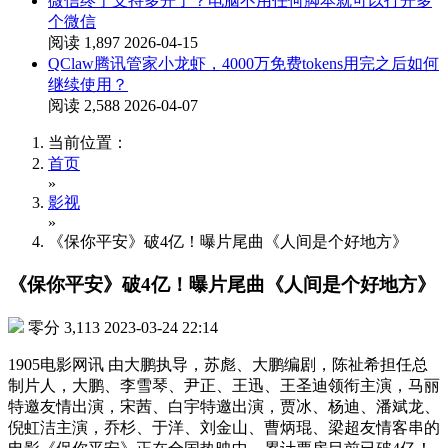
微信终于支持多开了？电脑不用任何脚本就可以打开多
个微信
阅读 1,897
2026-04-15
QClaw腾讯管家小龙虾，4000万免费tokens用完之后如何
继续使用？
阅读 2,588
2026-04-07
当前位置：
首页
»
影视
»
《保你平安》破4亿！曝片尾曲《人间是个好地方》
《保你平安》破4亿！曝片尾曲《人间是个好地方》
零分
3,113
2023-03-24 22:14
1905电影网讯 由大鹏执导，苏彪、大鹏编剧，陈祉希担任总
制片人，大鹏、李雪琴、尹正、王迅、王圣迪领衔主演，马丽
特邀友情出演，宋茜、白宇特邀出演，贾冰、杨迪、潘斌龙、
倪虹洁主演，乔杉、于洋、刘金山、曹炳琨、梁超友情客串的