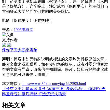
们一起演唱了电影主题曲《祝你平安》，并一起合跳了《人间
是个好地方》。这个晚上，注定成为《保你平安》的主创们与
首都师范大学的同学们共同的美好回忆。
电影《保你平安》正在热映！
来源：
1905电影网
支持作者
保你平安
大鹏
李雪琴
声明：
博客中如无特殊说明或标注的文章均为博客原创文章，
部分文章来源互联网，如有侵犯您的版权，或者对零分博客发
布的文章有异议，请来信告知删除、修改，如您有好的建议或
者意见也可以来信，谢谢！
本文链接：
https://www.32xp.com/yingshi/2595.html
《长空之王》曝国风海报 “岁寒三友”遇硬核战机
《燃烧的巴
黎圣母院》幕后揭秘 打造沉浸式场景
相关文章