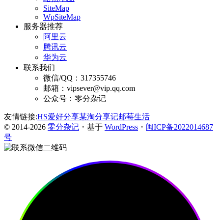
SiteMap
WpSiteMap
服务器推荐
阿里云
腾讯云
华为云
联系我们
微信/QQ：317355746
邮箱：vipsever@vip.qq.com
公众号：零分杂记
友情链接:
HS爱好分享
某淘分享记
邮莓生活
© 2014-2026
零分杂记
・基于
WordPress
・
闽ICP备2022014687
号