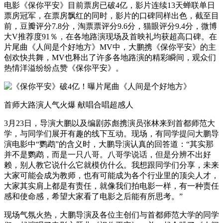
电影《保你平安》目前票房已破4亿，影片连续13天蝉联单日
票房冠军，在票房飘红的同时，影片的口碑同样出色，截至目
前，豆瓣评分7.8分，淘票票评分9.6分，猫眼评分9.4分，微博
大V推荐度91％，在各地路演现场及首映礼均获超高口碑。在
片尾曲《人间是个好地方》MV中，大鹏携《保你平安》的主
创欢快共舞，MV也释出了许多各地路演的精彩瞬间，观众们
热情洋溢纷纷点赞《保你平安》。
首师大路演人气火爆 献唱合唱超感人
3月23日，导演大鹏以及编剧苏彪携演员张林来到首都师范大
学，与同学们展开有趣的线下互动。现场，有同学提问大鹏导
演电影中“鹦鹉”的含义时，大鹏导演认真的回答道：“其实那
并不是鹦鹉，而是一只八哥。八哥学说话，但是分辨不出好
赖，别人教它说什么它就模仿什么。我想跟同学们分享，未来
大家可能会成为教师，也有可能成为各个行业里的顶尖人才，
大家其实肩上都是有责任，就像我们拍电影一样，有一种责任
感和使命感，希望大家看了电影之后能有所思考。”
现场气氛火热，大鹏导演及各位主创们与首都师范大学的同学