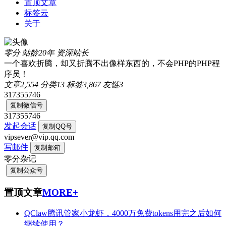
置顶文章
标签云
关于
零分
站龄20年
资深站长
一个喜欢折腾，却又折腾不出像样东西的，不会PHP的PHP程
序员！
文章
2,554
分类
13
标签
3,867
友链
3
317355746
复制微信号
317355746
发起会话
复制QQ号
vipsever@vip.qq.com
写邮件
复制邮箱
零分杂记
复制公众号
置顶文章
MORE+
QClaw腾讯管家小龙虾，4000万免费tokens用完之后如何
继续使用？