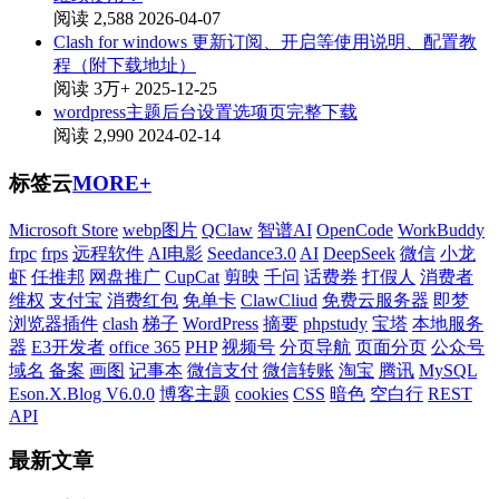
阅读 2,588
2026-04-07
Clash for windows 更新订阅、开启等使用说明、配置教
程（附下载地址）
阅读 3万+
2025-12-25
wordpress主题后台设置选项页完整下载
阅读 2,990
2024-02-14
标签云
MORE+
Microsoft Store
webp图片
QClaw
智谱AI
OpenCode
WorkBuddy
frpc
frps
远程软件
AI电影
Seedance3.0
AI
DeepSeek
微信
小龙
虾
任推邦
网盘推广
CupCat
剪映
千问
话费券
打假人
消费者
维权
支付宝
消费红包
免单卡
ClawCliud
免费云服务器
即梦
浏览器插件
clash
梯子
WordPress
摘要
phpstudy
宝塔
本地服务
器
E3开发者
office 365
PHP
视频号
分页导航
页面分页
公众号
域名
备案
画图
记事本
微信支付
微信转账
淘宝
腾讯
MySQL
Eson.X.Blog V6.0.0
博客主题
cookies
CSS
暗色
空白行
REST
API
最新文章