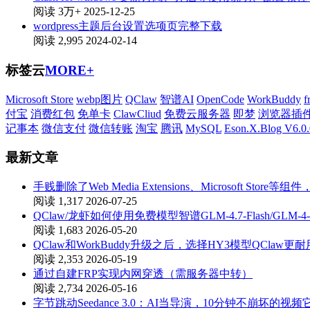
阅读 3万+
2025-12-25
wordpress主题后台设置选项页完整下载
阅读 2,995
2024-02-14
标签云
MORE+
Microsoft Store
webp图片
QClaw
智谱AI
OpenCode
WorkBuddy
f
付宝
消费红包
免单卡
ClawCliud
免费云服务器
即梦
浏览器插
记事本
微信支付
微信转账
淘宝
腾讯
MySQL
Eson.X.Blog V6.0.
最新文章
手贱删除了Web Media Extensions、Microsoft St
阅读 1,317
2026-07-25
QClaw/龙虾如何使用免费模型智谱GLM-4.7-Flash/GLM-4-
阅读 1,683
2026-05-20
QClaw和WorkBuddy升级之后，选择HY3模型QClaw更耐
阅读 2,353
2026-05-19
通过自建FRP实现内网穿透（需服务器中转）
阅读 2,734
2026-05-16
字节跳动Seedance 3.0：AI当导演，10分钟不崩坏的