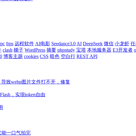
rpc
frps
远程软件
AI电影
Seedance3.0
AI
DeepSeek
微信
小龙虾
任
件
clash
梯子
WordPress
摘要
phpstudy
宝塔
本地服务器
E3开发者
o
0
博客主题
cookies
CSS
暗色
空白行
REST API
ore等组件，导致webp图片文件打不开，修复
Flash，实现token自由
用
视频它能一口气拍完