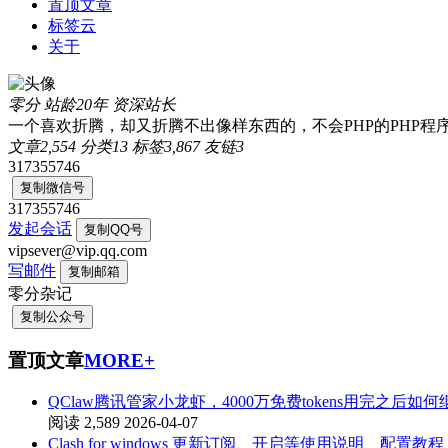
置顶文章
标签云
关于
零分
站龄20年
资深站长
一个喜欢折腾，却又折腾不出像样东西的，不会PHP的PHP程
文章
2,554
分类
13
标签
3,867
友链
3
317355746
复制微信号
317355746
发起会话
复制QQ号
vipsever@vip.qq.com
写邮件
复制邮箱
零分杂记
复制公众号
置顶文章
MORE+
QClaw腾讯管家小龙虾，4000万免费tokens用完之后如
阅读 2,589
2026-04-07
Clash for windows 更新订阅、开启等使用说明、配置