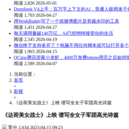
阅读 2,826
2026-05-01
DeepSeek V4上手：百万字上下文的AI，普通人能用来
阅读 1,703
2026-04-27
用WorkBuddy写了一个抓微博图片及剪裁水印的工具
阅读 1,451
2026-04-27
每天调用量破140万亿，AI已经悄悄接管你的生活
阅读 2,545
2026-04-19
微信终于支持多开了？电脑不用任何脚本就可以打开多个
阅读 1,903
2026-04-15
QClaw腾讯管家小龙虾，4000万免费tokens用完之后如
阅读 2,589
2026-04-07
当前位置：
首页
»
影视
»
《达荷美女战士》上映 谱写全女子军团高光诗篇
《达荷美女战士》上映 谱写全女子军团高光诗篇
零分
2,634
2023-04-15 09:23