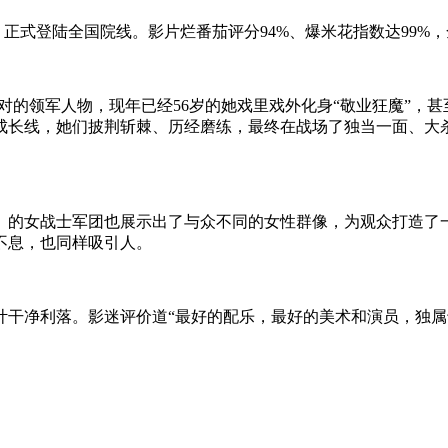
士》正式登陆全国院线。影片烂番茄评分94%、爆米花指数达99%，
对的领军人物，现年已经56岁的她戏里戏外化身“敬业狂魔”，
成长线，她们披荆斩棘、历经磨练，最终在战场了独当一面、大
》的女战士军团也展示出了与众不同的女性群像，为观众打造了
不息，也同样吸引人。
计干净利落。影迷评价道“最好的配乐，最好的美术和演员，独属