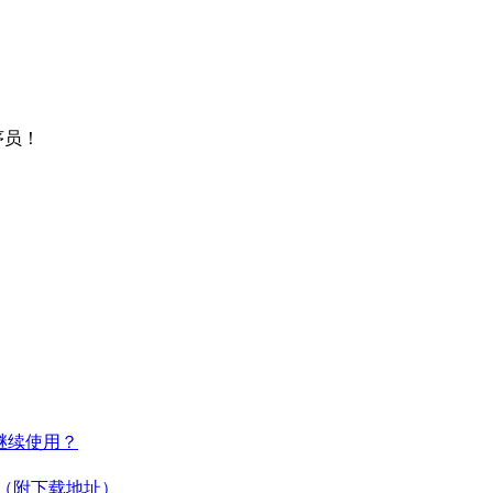
序员！
何继续使用？
教程（附下载地址）