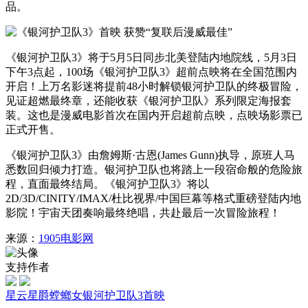
品。
《银河护卫队3》将于5月5日同步北美登陆内地院线，5月3日
下午3点起，100场《银河护卫队3》超前点映将在全国范围内
开启！上万名影迷将提前48小时解锁银河护卫队的终极冒险，
见证超燃最终章，还能收获《银河护卫队》系列限定海报套
装。这也是漫威电影首次在国内开启超前点映，点映场影票已
正式开售。
《银河护卫队3》由詹姆斯·古恩(James Gunn)执导，原班人马
悉数回归倾力打造。银河护卫队也将踏上一段宿命般的危险旅
程，直面最终结局。《银河护卫队3》将以
2D/3D/CINITY/IMAX/杜比视界/中国巨幕等格式重磅登陆内地
影院！宇宙天团奏响最终绝唱，共赴最后一次冒险旅程！
来源：
1905电影网
支持作者
星云
星爵
螳螂女
银河护卫队3
首映