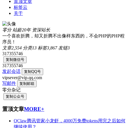
置顶文章
标签云
关于
零分
站龄20年
资深站长
一个喜欢折腾，却又折腾不出像样东西的，不会PHP的PHP程
序员！
文章
2,554
分类
13
标签
3,867
友链
3
317355746
复制微信号
317355746
发起会话
复制QQ号
vipsever@vip.qq.com
写邮件
复制邮箱
零分杂记
复制公众号
置顶文章
MORE+
QClaw腾讯管家小龙虾，4000万免费tokens用完之后如何
继续使用？