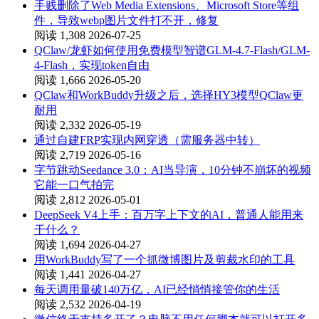
手贱删除了Web Media Extensions、Microsoft Store等组
件，导致webp图片文件打不开，修复
阅读 1,308
2026-07-25
QClaw/龙虾如何使用免费模型智谱GLM-4.7-Flash/GLM-
4-Flash，实现token自由
阅读 1,666
2026-05-20
QClaw和WorkBuddy升级之后，选择HY3模型QClaw更
耐用
阅读 2,332
2026-05-19
通过自建FRP实现内网穿透（需服务器中转）
阅读 2,719
2026-05-16
字节跳动Seedance 3.0：AI当导演，10分钟不崩坏的视频
它能一口气拍完
阅读 2,812
2026-05-01
DeepSeek V4上手：百万字上下文的AI，普通人能用来
干什么？
阅读 1,694
2026-04-27
用WorkBuddy写了一个抓微博图片及剪裁水印的工具
阅读 1,441
2026-04-27
每天调用量破140万亿，AI已经悄悄接管你的生活
阅读 2,532
2026-04-19