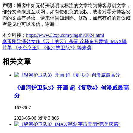
声明：
博客中如无特殊说明或标注的文章均为博客原创文章，
部分文章来源互联网，如有侵犯您的版权，或者对零分博客发
布的文章有异议，请来信告知删除、修改，如您有好的建议或
者意见也可以来信，谢谢！
本文链接：
https://www.32xp.com/yingshi/3024.html
李玉刚导演处女作《云上的云》杀青 诠释东方爱情
IMAX曝
片单 《长空之王》《银河护卫队3》等来袭
相关文章
《银河护卫队3》开画 超《复联4》创漫威最高
分
1623907
2023-05-06
阅读 3,806