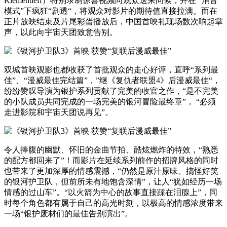
Klementieff）特别录制惊喜视频向观众送来问候，并在 “消音
模式”下疯狂“剧透“，将观众对影片的期待值直接拉满。而在
正片放映结束及片尾彩蛋播放后，中国首映礼现场数次响起掌
声，以此向宇宙天团致意告别。
双城首映观影也都收获了首批观众的走心好评，直呼“系列最
佳”、“漫威最佳完结篇”，”继《复仇者联盟4》后漫威最佳“，
纷纷赞叹导演为银护系列贡献了完美的收官之作，“是不完美
的小队成员共同完成的一场完美的银河冒险最终章”， “必须
走进影院和宇宙天团说再见”。
令人捧腹的幽默、怀旧的金曲节拍、酷炫燃炸的特效，“熟悉
的配方都回来了”！而影片在延续系列前作的招牌风格的同时
也带来了更加深厚的情感震撼，“仍然是原汁原味、搞怪好笑
的银河护卫队，但前所未有地饱含深情”，让人“犹如经历一场
情感的过山车”。“以火箭为中心的故事直接踩在泪腺上”，同
时每个角色都有属于自己的高光时刻，以极高的情感浓度带来
一场“银护废材们的最佳告别演出”。