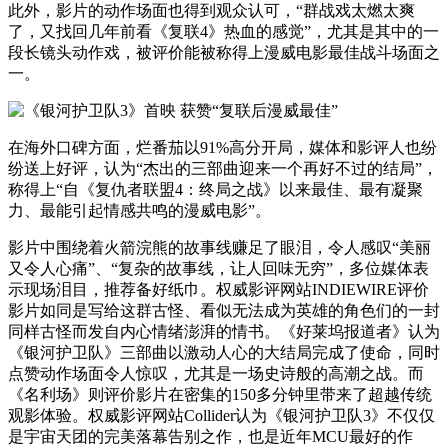
此外，影片的动作场面也得到观众认可，“群战戏太燃太爽
了，又找回几年前看《复联4》热血的感觉”，尤其是其中的一
段长镜头动作戏，被评价能被称得上漫威电影最佳战斗场面之
一。
在海外口碑方面，烂番茄以91%高分开局，媒体和影评人也纷
纷送上好评，认为“杰出的三部曲迎来一个再好不过的结局”，
称得上“自《复仇者联盟4：终局之战》以来最佳、最有凝聚
力、最能引起情感共鸣的漫威电影”。
影片中围绕着火箭浣熊的故事线赚足了眼泪，令人感叹“美丽
又令人心痛”、“复杂的故事线，让人回味无穷”，多位媒体表
示现场泪目，推荐备好纸巾。权威影评网站INDIEWIRE评价
影片如同是写给这群古怪、看似无法成为英雄的角色们的一封
同样古怪而发自内心情绪澎湃的情书。《好莱坞报道者》认为
《银河护卫队》三部曲以激动人心的大结局完成了使命，同时
点赞动作场面令人惊叹，尤其是一场史诗般的高潮之战。而
《名利场》则评价影片在密集的150多分钟里带来了超越传统
观影体验。权威影评网站Collider认为《银河护卫队3》不仅仅
是宇宙天团的完美落幕告别之作，也是近年MCU最好的作