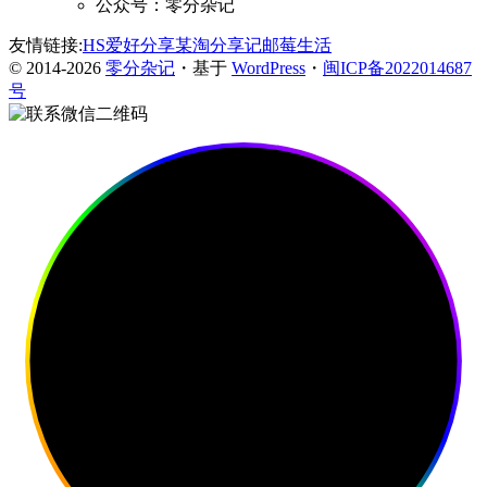
公众号：零分杂记
友情链接:
HS爱好分享
某淘分享记
邮莓生活
© 2014-2026
零分杂记
・基于
WordPress
・
闽ICP备2022014687
号