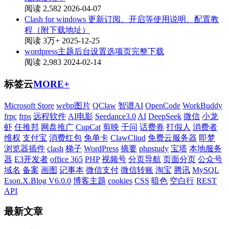
阅读 2,582
2026-04-07
Clash for windows 更新订阅、开启等使用说明、配置教
程（附下载地址）
阅读 3万+
2025-12-25
wordpress主题后台设置选项页完整下载
阅读 2,983
2024-02-14
标签云
MORE+
Microsoft Store
webp图片
QClaw
智谱AI
OpenCode
WorkBuddy
frpc
frps
远程软件
AI电影
Seedance3.0
AI
DeepSeek
微信
小龙
虾
任推邦
网盘推广
CupCat
剪映
千问
话费券
打假人
消费者
维权
支付宝
消费红包
免单卡
ClawCliud
免费云服务器
即梦
浏览器插件
clash
梯子
WordPress
摘要
phpstudy
宝塔
本地服务
器
E3开发者
office 365
PHP
视频号
分页导航
页面分页
公众号
域名
备案
画图
记事本
微信支付
微信转账
淘宝
腾讯
MySQL
Eson.X.Blog V6.0.0
博客主题
cookies
CSS
暗色
空白行
REST
API
最新文章