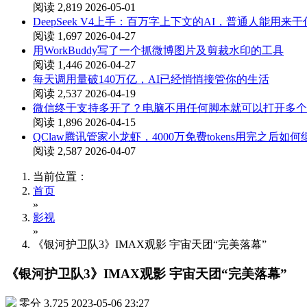
阅读 2,819
2026-05-01
DeepSeek V4上手：百万字上下文的AI，普通人能用来
阅读 1,697
2026-04-27
用WorkBuddy写了一个抓微博图片及剪裁水印的工具
阅读 1,446
2026-04-27
每天调用量破140万亿，AI已经悄悄接管你的生活
阅读 2,537
2026-04-19
微信终于支持多开了？电脑不用任何脚本就可以打开多个
阅读 1,896
2026-04-15
QClaw腾讯管家小龙虾，4000万免费tokens用完之后如
阅读 2,587
2026-04-07
当前位置：
首页
»
影视
»
《银河护卫队3》IMAX观影 宇宙天团“完美落幕”
《银河护卫队3》IMAX观影 宇宙天团“完美落幕”
零分
3,725
2023-05-06 23:27