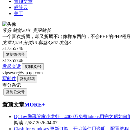
置顶文章
标签云
关于
零分
站龄20年
资深站长
一个喜欢折腾，却又折腾不出像样东西的，不会PHP的PHP程
文章
2,554
分类
13
标签
3,867
友链
3
317355746
复制微信号
317355746
发起会话
复制QQ号
vipsever@vip.qq.com
写邮件
复制邮箱
零分杂记
复制公众号
置顶文章
MORE+
QClaw腾讯管家小龙虾，4000万免费tokens用完之后如
阅读 2,587
2026-04-07
Clash for windows 更新订阅、开启等使用说明、配置