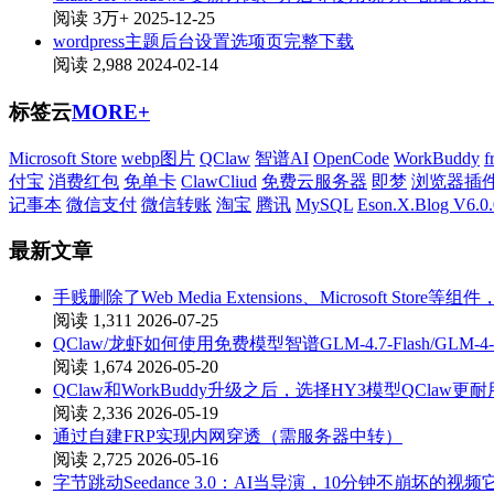
阅读 3万+
2025-12-25
wordpress主题后台设置选项页完整下载
阅读 2,988
2024-02-14
标签云
MORE+
Microsoft Store
webp图片
QClaw
智谱AI
OpenCode
WorkBuddy
f
付宝
消费红包
免单卡
ClawCliud
免费云服务器
即梦
浏览器插
记事本
微信支付
微信转账
淘宝
腾讯
MySQL
Eson.X.Blog V6.0.
最新文章
手贱删除了Web Media Extensions、Microsoft St
阅读 1,311
2026-07-25
QClaw/龙虾如何使用免费模型智谱GLM-4.7-Flash/GLM-4-
阅读 1,674
2026-05-20
QClaw和WorkBuddy升级之后，选择HY3模型QClaw更耐
阅读 2,336
2026-05-19
通过自建FRP实现内网穿透（需服务器中转）
阅读 2,725
2026-05-16
字节跳动Seedance 3.0：AI当导演，10分钟不崩坏的