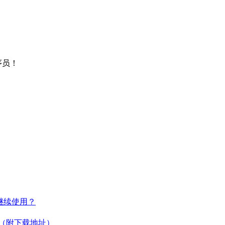
序员！
何继续使用？
教程（附下载地址）