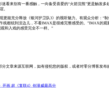
迷看来别有一番感触，一向备受喜爱的“火箭浣熊”更是触发多处
谊。
幅呈现更能充分释放《银河护卫队3》的视听魅力。有观众分析：
动作戏都炫到没边儿，不看IMAX是很难完整感受的。”IMAX
围观和入戏的感受完全不一样。”
部分文章来源互联网，如有侵犯您的版权，或者对零分博客发布
》开画 超《复联4》创漫威最高分