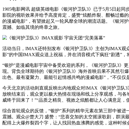
1905电影网讯 超级英雄电影《银河护卫队3》已于5月5日起
影院的视听效果并给予高度肯定，盛赞“炫酷炸裂、酣畅过瘾的
的漫威电影”，有望掀起又一轮风靡全球的潮流话题。《银河护卫
震撼、如临其境的终章之旅。
活动当日，IMAX还特别发布《银河护卫队3》主创为IMAX观
影”的中国IMAX观众送上祝福，并在消音模式下疯狂“剧透”
“银护”是漫威电影宇宙中备受欢迎的系列，《银河护卫队3》
现。背负全球期待的《银河护卫队3》海外首映后果不其然引爆口
出色、最有凝聚力、最能引起情感共鸣的漫威电影”，“不仅仅
今天北京的活动则直观反映出内地观众对IMAX《银河护卫队
放映结束后，观众更以极大热情在现场和线上分享观感，与各地
威终于回来了！”“品质之精良、视效之炫酷都让人心满意足，值得
综合首轮观众的反馈，“银护”系列的精华元素在第三部中被进
震撼。观众@楚大刀 盛赞：“悲喜交加的太空摇滚歌剧，群演
配得上火爆炸裂四个字，让人找回热血沸腾的感觉，这种时候会