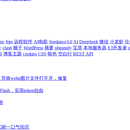
rpc
frps
远程软件
AI电影
Seedance3.0
AI
DeepSeek
微信
小龙虾
任
件
clash
梯子
WordPress
摘要
phpstudy
宝塔
本地服务器
E3开发者
o
0
博客主题
cookies
CSS
暗色
空白行
REST API
ore等组件，导致webp图片文件打不开，修复
Flash，实现token自由
用
视频它能一口气拍完