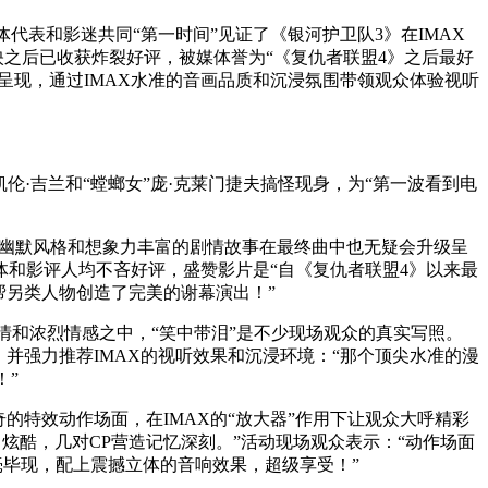
体代表和影迷共同“第一时间”见证了《银河护卫队3》在IMAX
映之后已收获炸裂好评，被媒体誉为“《复仇者联盟4》之后最好
式呈现，通过IMAX水准的音画品质和沉浸氛围带领观众体验视听
凯伦·吉兰和“螳螂女”庞·克莱门捷夫搞怪现身，为“第一波看到电
、幽默风格和想象力丰富的剧情故事在最终曲中也无疑会升级呈
媒体和影评人均不吝好评，盛赞影片是“自《复仇者联盟4》以来最
帮另类人物创造了完美的谢幕演出！”
情和浓烈情感之中，“笑中带泪”是不少现场观众的真实写照。
并强力推荐IMAX的视听效果和沉浸环境：“那个顶尖水准的漫
！”
的特效动作场面，在IMAX的“放大器”作用下让观众大呼精彩
炫酷，几对CP营造记忆深刻。”活动现场观众表示：“动作场面
毫毕现，配上震撼立体的音响效果，超级享受！”