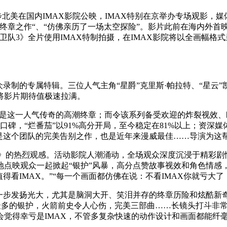
同步北美在国内IMAX影院公映，IMAX特别在京举办专场观影，媒
终章之作“、“仿佛亲历了一场太空探险”。影片此前在海内外首
队3》全片使用IMAX特制拍摄，在IMAX影院将以全画幅格
众录制的专属特辑。三位人气主角“星爵”克里斯·帕拉特、“星云”
，将影片期待值极速拉满。
更是这一人气传奇的高潮终章；而令该系列备受欢迎的炸裂视效
碑，“烂番茄”以91%高分开局，至今稳定在81%以上；资深
是这个团队的完美告别之作，也是近年来漫威最佳……导演为这
3》的热烈观感。活动影院人潮涌动，全场观众深度沉浸于精彩剧
点映观众一起掀起“银护”风暴，高分点赞故事视效和角色情感，
看IMAX。”“每一个画面都仿佛在说：不看IMAX你就亏大了
一步发扬光大，尤其是脑洞大开、笑泪并存的终章历险和炫酷新奇
最多的银护，火箭前史令人心伤，完美三部曲……长镜头打斗非常
觉得幸亏是IMAX，不管多复杂快速的动作设计和画面都能纤