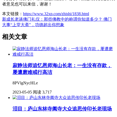
者意见也可以来信，谢谢！
本文链接：
https://www.32xp.com/zhishi/1838.html
新成长老谈佛门礼仪：那些佛教中的称谓你知道多少？
佛门
大事“上堂大斋”，功德超出你想象
相关文章
寂静法师追忆恩师海山长老：一生没有存款，
屡遭磨难戒行高洁
8PVlgNycHLe
2023-05-05
阅读 3,717
泪目：庐山东林寺阖寺大众追思传印长老现场