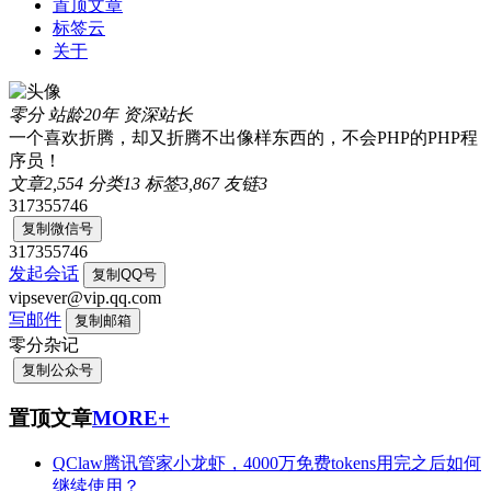
置顶文章
标签云
关于
零分
站龄20年
资深站长
一个喜欢折腾，却又折腾不出像样东西的，不会PHP的PHP程
序员！
文章
2,554
分类
13
标签
3,867
友链
3
317355746
复制微信号
317355746
发起会话
复制QQ号
vipsever@vip.qq.com
写邮件
复制邮箱
零分杂记
复制公众号
置顶文章
MORE+
QClaw腾讯管家小龙虾，4000万免费tokens用完之后如何
继续使用？