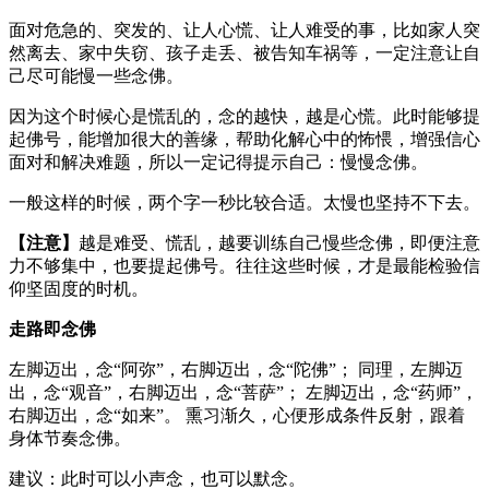
面对危急的、突发的、让人心慌、让人难受的事，比如家人突
然离去、家中失窃、孩子走丢、被告知车祸等，一定注意让自
己尽可能慢一些念佛。
因为这个时候心是慌乱的，念的越快，越是心慌。此时能够提
起佛号，能增加很大的善缘，帮助化解心中的怖愄，增强信心
面对和解决难题，所以一定记得提示自己：慢慢念佛。
一般这样的时候，两个字一秒比较合适。太慢也坚持不下去。
【注意】
越是难受、慌乱，越要训练自己慢些念佛，即便注意
力不够集中，也要提起佛号。往往这些时候，才是最能检验信
仰坚固度的时机。
走路即念佛
左脚迈出，念“阿弥”，右脚迈出，念“陀佛”； 同理，左脚迈
出，念“观音”，右脚迈出，念“菩萨”； 左脚迈出，念“药师”，
右脚迈出，念“如来”。 熏习渐久，心便形成条件反射，跟着
身体节奏念佛。
建议：此时可以小声念，也可以默念。