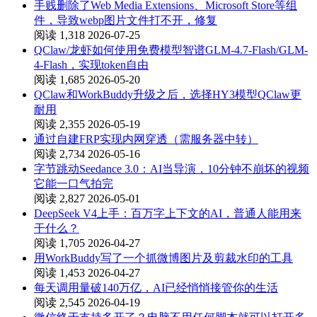
手贱删除了Web Media Extensions、Microsoft Store等组
件，导致webp图片文件打不开，修复
阅读 1,318
2026-07-25
QClaw/龙虾如何使用免费模型智谱GLM-4.7-Flash/GLM-
4-Flash，实现token自由
阅读 1,685
2026-05-20
QClaw和WorkBuddy升级之后，选择HY3模型QClaw更
耐用
阅读 2,355
2026-05-19
通过自建FRP实现内网穿透（需服务器中转）
阅读 2,734
2026-05-16
字节跳动Seedance 3.0：AI当导演，10分钟不崩坏的视频
它能一口气拍完
阅读 2,827
2026-05-01
DeepSeek V4上手：百万字上下文的AI，普通人能用来
干什么？
阅读 1,705
2026-04-27
用WorkBuddy写了一个抓微博图片及剪裁水印的工具
阅读 1,453
2026-04-27
每天调用量破140万亿，AI已经悄悄接管你的生活
阅读 2,545
2026-04-19