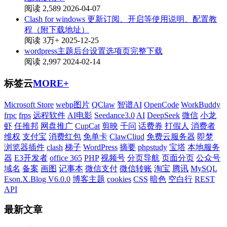
阅读 2,589
2026-04-07
Clash for windows 更新订阅、开启等使用说明、配置教
程（附下载地址）
阅读 3万+
2025-12-25
wordpress主题后台设置选项页完整下载
阅读 2,997
2024-02-14
标签云
MORE+
Microsoft Store
webp图片
QClaw
智谱AI
OpenCode
WorkBuddy
frpc
frps
远程软件
AI电影
Seedance3.0
AI
DeepSeek
微信
小龙
虾
任推邦
网盘推广
CupCat
剪映
千问
话费券
打假人
消费者
维权
支付宝
消费红包
免单卡
ClawCliud
免费云服务器
即梦
浏览器插件
clash
梯子
WordPress
摘要
phpstudy
宝塔
本地服务
器
E3开发者
office 365
PHP
视频号
分页导航
页面分页
公众号
域名
备案
画图
记事本
微信支付
微信转账
淘宝
腾讯
MySQL
Eson.X.Blog V6.0.0
博客主题
cookies
CSS
暗色
空白行
REST
API
最新文章