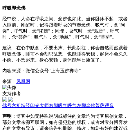
呼吸即念佛
经中说，人命在呼吸之间。念佛也如此。当你卧床不起，或者
入睡前、刚醒时，记得跟着呼吸的节奏念佛。吸气时，念“阿
弥”，呼气时，念“陀佛”；同理，吸气时，念“观音”，呼气
时，念“菩萨”；吸气时，念“地藏”，呼气时，念“菩萨”。
建议：在心中默念，不要出声。长此以往，你会自然而然跟着
呼吸念佛，睡前不会胡思乱想，也能睡得安稳，起床不会久久
不醒、不想起来。身心安顿，身体能早日康复了。
内容来源：微信公众号“上海玉佛禅寺”
来源：
凤凰网
支持作者
佛号
六祖坛经
印光大师
右脚
吸气
呼气
左脚
念佛
菩萨
观音
声明：
博客中如无特殊说明或标注的文章均为博客原创文章，
部分文章来源互联网，如有侵犯您的版权，或者对零分博客发
布的文章有异议，请来信告知删除、修改，如您有好的建议或