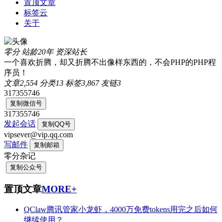
置顶文章
标签云
关于
零分
站龄20年
资深站长
一个喜欢折腾，却又折腾不出像样东西的，不会PHP的PHP程
序员！
文章
2,554
分类
13
标签
3,867
友链
3
317355746
复制微信号
317355746
发起会话
复制QQ号
vipsever@vip.qq.com
写邮件
复制邮箱
零分杂记
复制公众号
置顶文章
MORE+
QClaw腾讯管家小龙虾，4000万免费tokens用完之后如何
继续使用？