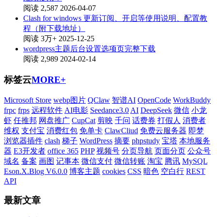
阅读 2,587
2026-04-07
Clash for windows 更新订阅、开启等使用说明、配置教
程（附下载地址）
阅读 3万+
2025-12-25
wordpress主题后台设置选项页完整下载
阅读 2,989
2024-02-14
标签云
MORE+
Microsoft Store
webp图片
QClaw
智谱AI
OpenCode
WorkBuddy
frpc
frps
远程软件
AI电影
Seedance3.0
AI
DeepSeek
微信
小龙
虾
任推邦
网盘推广
CupCat
剪映
千问
话费券
打假人
消费者
维权
支付宝
消费红包
免单卡
ClawCliud
免费云服务器
即梦
浏览器插件
clash
梯子
WordPress
摘要
phpstudy
宝塔
本地服务
器
E3开发者
office 365
PHP
视频号
分页导航
页面分页
公众号
域名
备案
画图
记事本
微信支付
微信转账
淘宝
腾讯
MySQL
Eson.X.Blog V6.0.0
博客主题
cookies
CSS
暗色
空白行
REST
API
最新文章