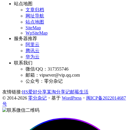
站点地图
文章归档
网址导航
站点地图
SiteMap
WpSiteMap
服务器推荐
阿里云
腾讯云
华为云
联系我们
微信/QQ：317355746
邮箱：vipsever@vip.qq.com
公众号：零分杂记
友情链接:
HS爱好分享
某淘分享记
邮莓生活
© 2014-2026
零分杂记
・基于
WordPress
・
闽ICP备2022014687
号