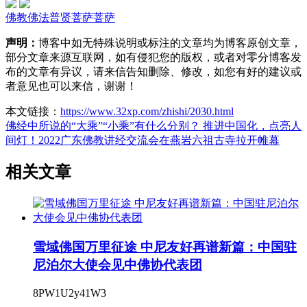
佛教
佛法
普贤菩萨
菩萨
声明：
博客中如无特殊说明或标注的文章均为博客原创文章，
部分文章来源互联网，如有侵犯您的版权，或者对零分博客发
布的文章有异议，请来信告知删除、修改，如您有好的建议或
者意见也可以来信，谢谢！
本文链接：
https://www.32xp.com/zhishi/2030.html
佛经中所说的“大乘”“小乘”有什么分别？
推进中国化，点亮人
间灯！2022广东佛教讲经交流会在燕岩六祖古寺拉开帷幕
相关文章
雪域佛国万里征途 中尼友好再谱新篇：中国驻
尼泊尔大使会见中佛协代表团
8PW1U2y41W3