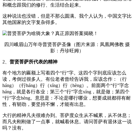
和概念跟我们的修行、生活结合起来。
这种说法也没错，但是不那么圆满。我个人认为，中国文字比
其他国家的文字复杂得多。
四川峨眉山万年寺普贤菩萨圣像（图片来源：凤凰网佛教 摄
影：丹珍旺姆）
2、
普贤菩萨所代表的精神
有个地方的匾额上写着四个“行”字。这四个字到底应该怎么
读，考倒过很多人。有位老者曾经告诉我，应该念作：（行
háng）（行háng）行（xíng）行（hèng）。前面两个“行”字念
háng，就是各行各业；第三个“行”字念xíng，就是做；第四个
“行”字念hèng。意思是：不论是哪行哪业，想要成就都得有耐
性，有韧劲，要坚持不懈，才能有出息。
大行的精神凡夫很难办到。菩萨度众生从不喊累，从不休息；
而凡夫刚刚做了一点事，就喊着休息。请问菩萨有退休这一说
吗？没有。