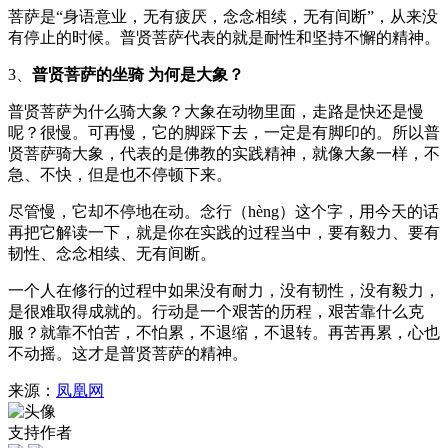
菩萨是“身语意业，无有疲厌，念念相续，无有间断”，从来没
有停止的时候。普贤菩萨代表的就是耐性和坚持不懈的精神。
3、
普贤菩萨的坐骑
为何是大象？
普贤菩萨为什么骑大象？大象在动物里面，走路是快还是慢
呢？很慢。可再慢，它的脚踩下去，一定是有脚印的。所以普
贤菩萨骑大象，代表的是佛教的实践精神，就像大象一样，不
急、不快，但是也不停顿下来。
尽管慢，它却不停地在动。念行（hèng）这个字，用今天的话
再把它解读一下，就是你在实践的过程当中，要有毅力、要有
韧性、念念相续、无有间断。
一个人在修行的过程中如果没有耐力，没有韧性，没有毅力，
是很难取得成就的。行动是一个艰苦的历程，艰苦靠什么克
服？就靠不怕苦，不怕累，不退缩，不退转。再苦再累，心也
不动摇。这才是普贤菩萨的精神。
来源：
凤凰网
支持作者