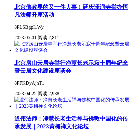
北京佛教界的又一件大事！延庆泽润寺举办悟
凡法师升座活动
8PLSBgpI1Wy
2023-05-01
阅读 2,811
北京房山云居寺举行净慧长老示寂十周年纪念
暨云居文化建设座谈会
8PFKDyAjhT1
2023-04-25
阅读 2,938
道伟法师：净慧长老生活禅与佛教中国化的传
承发展｜2023黄梅禅文化论坛