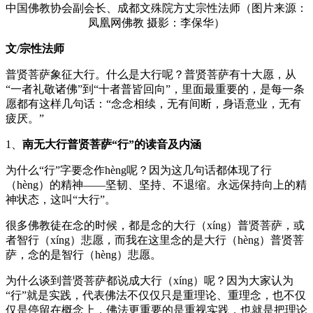
中国佛教协会副会长、成都文殊院方丈宗性法师（图片来源：
凤凰网佛教 摄影：李保华）
文/宗性法师
普贤菩萨象征大行。什么是大行呢？普贤菩萨有十大愿，从
“一者礼敬诸佛”到“十者普皆回向”，里面最重要的，是每一条
愿都有这样几句话：“念念相续，无有间断，身语意业，无有
疲厌。”
1、
南无大行普贤菩萨
“行”的
读音及内涵
为什么“行”字要念作hèng呢？因为这几句话都体现了行
（hèng）的精神——坚韧、坚持、不退缩。永远保持向上的精
神状态，这叫“大行”。
很多佛教徒在念的时候，都是念的大行（xíng）普贤菩萨，或
者智行（xíng）悲愿，而我在这里念的是大行（hèng）普贤菩
萨，念的是智行（hèng）悲愿。
为什么谈到普贤菩萨都说成大行（xíng）呢？因为大家认为
“行”就是实践，代表佛法不仅仅只是重理论、重理念，也不仅
仅是停留在概念上，佛法更重要的是重视实践，也就是把理论