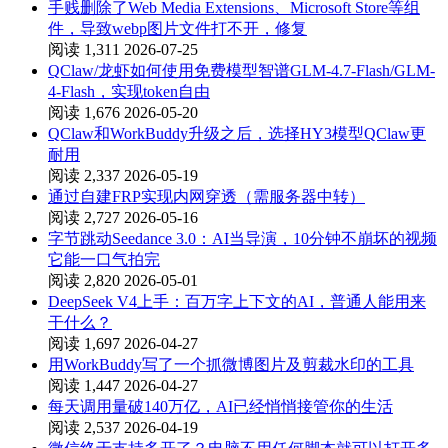
手贱删除了Web Media Extensions、Microsoft Store等组
件，导致webp图片文件打不开，修复
阅读 1,311
2026-07-25
QClaw/龙虾如何使用免费模型智谱GLM-4.7-Flash/GLM-
4-Flash，实现token自由
阅读 1,676
2026-05-20
QClaw和WorkBuddy升级之后，选择HY3模型QClaw更
耐用
阅读 2,337
2026-05-19
通过自建FRP实现内网穿透（需服务器中转）
阅读 2,727
2026-05-16
字节跳动Seedance 3.0：AI当导演，10分钟不崩坏的视频
它能一口气拍完
阅读 2,820
2026-05-01
DeepSeek V4上手：百万字上下文的AI，普通人能用来
干什么？
阅读 1,697
2026-04-27
用WorkBuddy写了一个抓微博图片及剪裁水印的工具
阅读 1,447
2026-04-27
每天调用量破140万亿，AI已经悄悄接管你的生活
阅读 2,537
2026-04-19