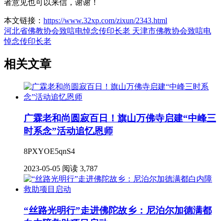
者意见也可以来信，谢谢！
本文链接：
https://www.32xp.com/zixun/2343.html
河北省佛教协会致唁电悼念传印长老
天津市佛教协会致唁电
悼念传印长老
相关文章
广霖老和尚圆寂百日！旗山万佛寺启建“中峰三
时系念”活动追忆恩师
8PXYOE5qnS4
2023-05-05
阅读 3,787
“丝路光明行”走进佛陀故乡：尼泊尔加德满都