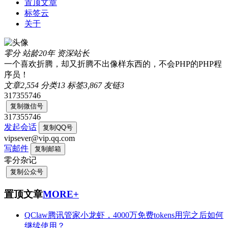
置顶文章
标签云
关于
零分
站龄20年
资深站长
一个喜欢折腾，却又折腾不出像样东西的，不会PHP的PHP程
序员！
文章
2,554
分类
13
标签
3,867
友链
3
317355746
复制微信号
317355746
发起会话
复制QQ号
vipsever@vip.qq.com
写邮件
复制邮箱
零分杂记
复制公众号
置顶文章
MORE+
QClaw腾讯管家小龙虾，4000万免费tokens用完之后如何
继续使用？