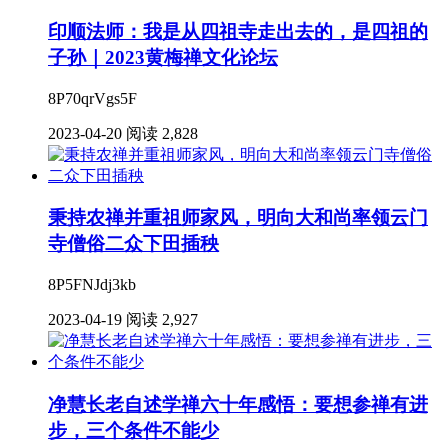
印顺法师：我是从四祖寺走出去的，是四祖的
子孙｜2023黄梅禅文化论坛
8P70qrVgs5F
2023-04-20
阅读 2,828
秉持农禅并重祖师家风，明向大和尚率领云门
寺僧俗二众下田插秧
8P5FNJdj3kb
2023-04-19
阅读 2,927
净慧长老自述学禅六十年感悟：要想参禅有进
步，三个条件不能少