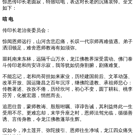
惊悉传印长老圆寂，特致唁电，表达对长老的沉痛哀悼。全文
如下：
唁 电
传印长老治丧委员会：
惊闻恩师远行，山河含悲忍痛，长叹一代宗师再难值遇。弟子
洒泪顿足，难舍恩师教诲有如须弥。
噩耗南来东林，远隔千山万水，龙江佛教界深受震动。佛门泰
斗传印老和尚安详示寂，我等犹如切身割腑，剧痛难复。
不能忘记，老和尚荷担如来家业，历经建国前后、文革动荡、
改革开放、国运隆昌之百年沉浮，继佛陀遗教、承祖师悲心：
传教著述、孜孜不倦，历经坎坷，初心不变，圆丁耕耘、桃李
芬芳，化被宏愿，悄然而去。
追思往昔，蒙师教诲、殷殷咐嘱、谆谆告诫，其利益终此一生
受用不尽。更难忘却，末学升座之时，恩师法驾光临，循循善
诱、言传身教，令龙江佛教蓬荜生辉。
叹如今，净土莲开、弥陀接引、恩师往生净域，龙江四众痛失