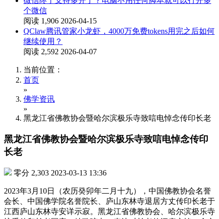
微信终于支持多开了？电脑不用任何脚本就可以打开多
个微信
阅读 1,906
2026-04-15
QClaw腾讯管家小龙虾，4000万免费tokens用完之后如何
继续使用？
阅读 2,592
2026-04-07
当前位置：
首页
»
佛学资讯
»
黑龙江省佛教协会暨哈尔滨极乐寺致唁电悼念传印长老
黑龙江省佛教协会暨哈尔滨极乐寺致唁电悼念传印
长老
零分
2,303
2023-03-13 13:36
2023年3月10日（农历癸卯年二月十九），中国佛教协会名誉
会长、中国佛学院名誉院长、庐山东林寺退居方丈传印长老于
江西庐山东林寺安详示寂。黑龙江省佛教协会、哈尔滨极乐寺