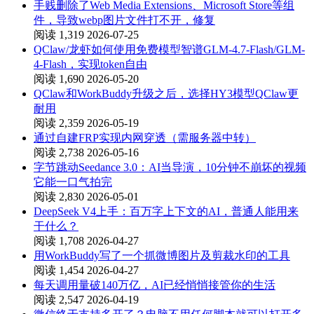
手贱删除了Web Media Extensions、Microsoft Store等组
件，导致webp图片文件打不开，修复
阅读 1,319
2026-07-25
QClaw/龙虾如何使用免费模型智谱GLM-4.7-Flash/GLM-
4-Flash，实现token自由
阅读 1,690
2026-05-20
QClaw和WorkBuddy升级之后，选择HY3模型QClaw更
耐用
阅读 2,359
2026-05-19
通过自建FRP实现内网穿透（需服务器中转）
阅读 2,738
2026-05-16
字节跳动Seedance 3.0：AI当导演，10分钟不崩坏的视频
它能一口气拍完
阅读 2,830
2026-05-01
DeepSeek V4上手：百万字上下文的AI，普通人能用来
干什么？
阅读 1,708
2026-04-27
用WorkBuddy写了一个抓微博图片及剪裁水印的工具
阅读 1,454
2026-04-27
每天调用量破140万亿，AI已经悄悄接管你的生活
阅读 2,547
2026-04-19