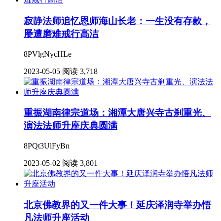
寂静法师追忆恩师海山长老：一生没有存款，
屡遭磨难戒行高洁
8PVlgNycHLe
2023-05-05
阅读 3,718
重振湖南律宗道场：湘潭大唐兴寺古刹重光、
演法法师升座庆典圆满
8PQt3UlFyBn
2023-05-02
阅读 3,801
北京佛教界的又一件大事！延庆泽润寺举办悟
凡法师升座活动