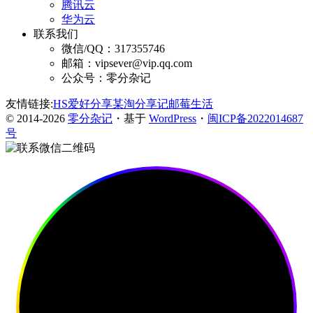
腾讯云
华为云
联系我们
微信/QQ：317355746
邮箱：vipsever@vip.qq.com
公众号：零分杂记
友情链接:
HS爱好分享
某淘分享记
邮莓生活
© 2014-2026
零分杂记
・基于
WordPress
・
闽ICP备2022014687
号