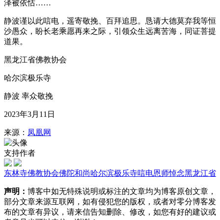
泽被依怙……
静波谨以此唁电，遥寄敬挽、百拜追思。恳请大德莫弃我等恒
沙愚众，盼长老乘愿再来之际，引领众生远离苦海，同证菩提
道果。
黑龙江省佛教协会
哈尔滨极乐寺
静波 率众敬挽
2023年3月11日
来源：
凤凰网
支持作者
东林寺
佛教协会
佛陀
和尚
哈尔滨极乐寺
唁电
恩师
悼念
黑龙江省
声明：
博客中如无特殊说明或标注的文章均为博客原创文章，
部分文章来源互联网，如有侵犯您的版权，或者对零分博客发
布的文章有异议，请来信告知删除、修改，如您有好的建议或