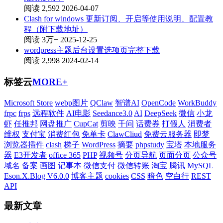
阅读 2,592
2026-04-07
Clash for windows 更新订阅、开启等使用说明、配置教
程（附下载地址）
阅读 3万+
2025-12-25
wordpress主题后台设置选项页完整下载
阅读 2,998
2024-02-14
标签云
MORE+
Microsoft Store
webp图片
QClaw
智谱AI
OpenCode
WorkBuddy
frpc
frps
远程软件
AI电影
Seedance3.0
AI
DeepSeek
微信
小龙
虾
任推邦
网盘推广
CupCat
剪映
千问
话费券
打假人
消费者
维权
支付宝
消费红包
免单卡
ClawCliud
免费云服务器
即梦
浏览器插件
clash
梯子
WordPress
摘要
phpstudy
宝塔
本地服务
器
E3开发者
office 365
PHP
视频号
分页导航
页面分页
公众号
域名
备案
画图
记事本
微信支付
微信转账
淘宝
腾讯
MySQL
Eson.X.Blog V6.0.0
博客主题
cookies
CSS
暗色
空白行
REST
API
最新文章