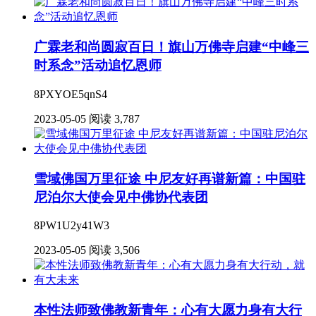
广霖老和尚圆寂百日！旗山万佛寺启建“中峰三
时系念”活动追忆恩师
8PXYOE5qnS4
2023-05-05
阅读 3,787
雪域佛国万里征途 中尼友好再谱新篇：中国驻
尼泊尔大使会见中佛协代表团
8PW1U2y41W3
2023-05-05
阅读 3,506
本性法师致佛教新青年：心有大愿力身有大行