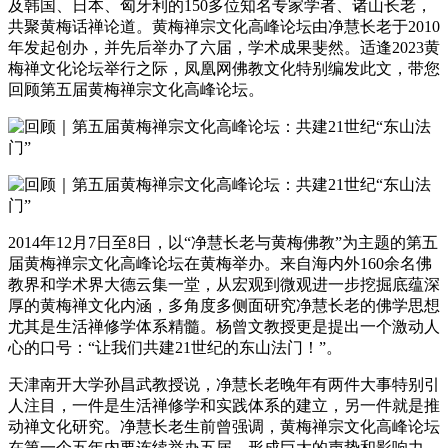
及韩国、日本、匈牙利的150多位知名专家学者、诸山长老，
共聚黄梅话禅论道。黄梅禅宗文化高峰论坛由净慧长老于2010
年发起创办，并先后举办了六届，学术成果斐然。适逢2023黄
梅禅文化论坛举行之际，凤凰网佛教文化特别编发此文，带您
回顾第五届黄梅禅宗文化高峰论坛。
2014年12月7日至8日，以“净慧长老与黄梅佛教”为主题的第五
届黄梅禅宗文化高峰论坛在黄梅举办。来自海内外160余名佛
教界和学术界大德云集一堂，从宏观到微观进一步挖掘底蕴深
厚的黄梅禅文化内涵，多角度多侧面研究净慧长老的佛学思想
尤其是生活禅修学体系精髓。杨曾文教授更是提出一个激动人
心的口号：“让我们共建21世纪的东山法门！”。
天津南开大学孙昌武教授说，净慧长老晚年有两件大事特别引
人注目，一件是生活禅修学和实践体系的建立，另一件就是推
动禅文化研究。净慧长老生前曾强调，黄梅禅宗文化高峰论坛
在第一个五年内要连续举办五届，形成巨大的声势和影响力，