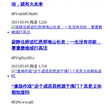
动，就有大未来
8PVmkMUHnPo
2023-05-05
阅读 3,226
寂静法师追忆恩师海山长老：一生没有存款，
屡遭磨难戒行高洁
8PVlgNycHLe
2023-05-05
阅读 3,718
“逢场作戏”这个成语居然源于佛门？其意义你
都知道吗
8P29Uwxvql6