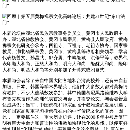
本届论坛由湖北省民族宗教事务委员会、黄冈市人民政府主
办，湖北省佛教协会、黄冈市民宗局、黄梅县人民政府、黄梅
禅宗文化研究会承办，四祖寺、五祖寺、老祖寺协办。国家宗
教局、湖北省民宗委、黄冈市、黄梅县等政府相关领导，学者
代表杨曾文、孙昌武、郭齐勇、中嶋隆藏、洪修平等，教界代
表印顺大和尚、正慈大和尚、明海大和尚、隆醒大和尚、隆印
大和尚、明基大和尚等分别参加了开幕式或闭幕式。
本届与会者除了来自中国大陆各地和台湾高校外，还有来自新
加坡、日本、韩国等学术界精英，他们中大多数人都对黄梅情
有独钟，不少人连续数次参加。其中德国慕尼黑路德维希大学
布鲁克教授作为欧洲代表首次与会，并提交论文。与会者普遍
达成共识：当前，中国佛教和禅宗面临千载难逢的发展机遇，
党和国家高度重视包括佛教在内的中华传统文化的复兴，因
此，一定要抓住这一重大历史机遇，让在2000多年中被反复证
明有巨大生命力和普适性的佛教加快现代化的步伐，以便更好
地实现其“化现代”的功能；要善用文化这个载体，让“直传妙