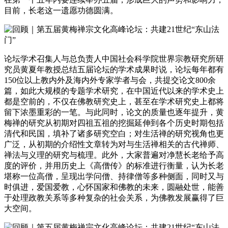
目前，长老这一遗愿功德圆满。
论坛学术召集人与总负责人中国社会科学院世界宗教研究所研
究员黄夏年教授总结五届论坛的学术成果时说，论坛每年都有
150位以上教内外及海内外专家学者与会，共提交论文800余
篇，如此大规模的专题学术研究，在中国近代以来的学术史上
都是空前的，不仅在佛教研究史上，甚至在学术研究史上都将
留下浓墨重彩的一笔。与此同时，论文的质量也逐年提升，黄
梅禅的研究从初期对四祖五祖的挖掘延伸到各个历史时期包括
清代和民国，填补了诸多研究空白；对生活禅的研究视角也更
广泛，从初期的介绍性文章转为对与生活禅相关的古代禅师、
禅法与义理的研究与梳理。此外，大家普遍对净慧长老给予高
度的评价，并用历史上《高僧传》的标准进行衡量，认为长老
堪称一位高僧，呈现出学问僧、持律僧等多种侧面，同时又与
时俱进，爱国爱教，心怀国家和佛教的未来，圆融处世，能善
于处理政教关系等多种复杂的社会关系，为佛教发展赢得了巨
大空间。