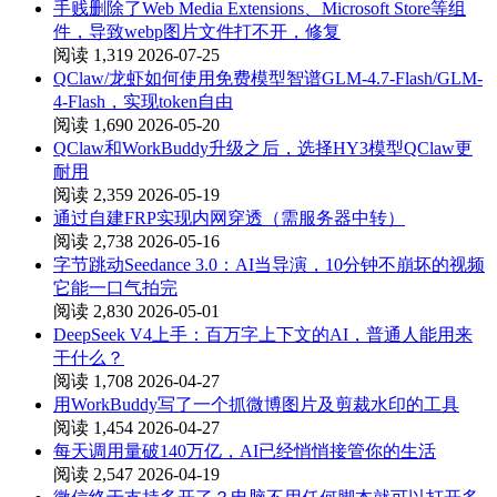
手贱删除了Web Media Extensions、Microsoft Store等组
件，导致webp图片文件打不开，修复
阅读 1,319
2026-07-25
QClaw/龙虾如何使用免费模型智谱GLM-4.7-Flash/GLM-
4-Flash，实现token自由
阅读 1,690
2026-05-20
QClaw和WorkBuddy升级之后，选择HY3模型QClaw更
耐用
阅读 2,359
2026-05-19
通过自建FRP实现内网穿透（需服务器中转）
阅读 2,738
2026-05-16
字节跳动Seedance 3.0：AI当导演，10分钟不崩坏的视频
它能一口气拍完
阅读 2,830
2026-05-01
DeepSeek V4上手：百万字上下文的AI，普通人能用来
干什么？
阅读 1,708
2026-04-27
用WorkBuddy写了一个抓微博图片及剪裁水印的工具
阅读 1,454
2026-04-27
每天调用量破140万亿，AI已经悄悄接管你的生活
阅读 2,547
2026-04-19