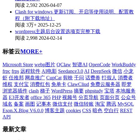
阅读 2,592
2026-04-07
Clash for windows 更新订阅、开启等使用说明、配置教
程（附下载地址）
阅读 3万+
2025-12-25
wordpress主题后台设置选项页完整下载
阅读 2,998
2024-02-14
标签云
MORE+
Microsoft Store
webp图片
QClaw
智谱AI
OpenCode
WorkBuddy
frpc
frps
远程软件
AI电影
Seedance3.0
AI
DeepSeek
微信
小龙
虾
任推邦
网盘推广
CupCat
剪映
千问
话费券
打假人
消费者
维权
支付宝
消费红包
免单卡
ClawCliud
免费云服务器
即梦
浏览器插件
clash
梯子
WordPress
摘要
phpstudy
宝塔
本地服务
器
E3开发者
office 365
PHP
视频号
分页导航
页面分页
公众号
域名
备案
画图
记事本
微信支付
微信转账
淘宝
腾讯
MySQL
Eson.X.Blog V6.0.0
博客主题
cookies
CSS
暗色
空白行
REST
API
最新文章