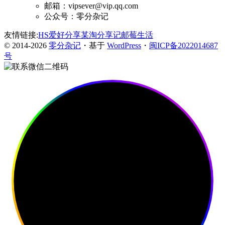
邮箱：vipsever@vip.qq.com
公众号：零分杂记
友情链接:
HS爱好分享
某淘分享记
邮莓生活
© 2014-2026
零分杂记
・基于
WordPress
・
闽ICP备2022014687
号