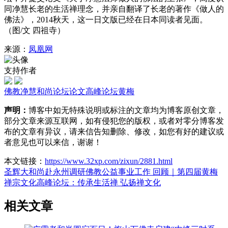
同净慧长老的生活禅理念，并亲自翻译了长老的著作《做人的
佛法》，2014秋天，这一日文版已经在日本同读者见面。
（图/文 四祖寺）
来源：
凤凰网
支持作者
佛教
净慧
和尚
论坛
论文
高峰论坛
黄梅
声明：
博客中如无特殊说明或标注的文章均为博客原创文章，
部分文章来源互联网，如有侵犯您的版权，或者对零分博客发
布的文章有异议，请来信告知删除、修改，如您有好的建议或
者意见也可以来信，谢谢！
本文链接：
https://www.32xp.com/zixun/2881.html
圣辉大和尚赴永州调研佛教公益事业工作
回顾｜第四届黄梅
禅宗文化高峰论坛：传承生活禅 弘扬禅文化
相关文章