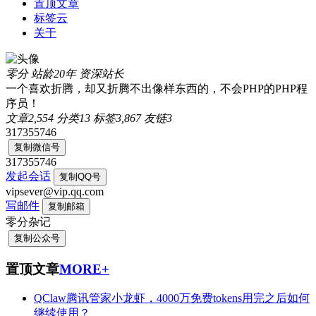
置顶文章
标签云
关于
零分
站龄20年
资深站长
一个喜欢折腾，却又折腾不出像样东西的，不会PHP的PHP程
序员！
文章
2,554
分类
13
标签
3,867
友链
3
317355746
复制微信号
317355746
发起会话
复制QQ号
vipsever@vip.qq.com
写邮件
复制邮箱
零分杂记
复制公众号
置顶文章
MORE+
QClaw腾讯管家小龙虾，4000万免费tokens用完之后如何
继续使用？