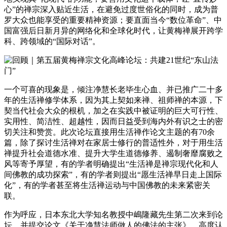
心”的禅宗深入贴近生活，在避免过度世俗化的同时，成为普
罗大众也能享受的重要精神资源；要直面当今“数位革命”、中
国富强后日新月异的网络化和全球化时代，让黄梅禅展开跨学
科、跨领域的“国际对话”。
一个可喜的现象是，倾注净慧长老毕生心血、并已推广二十多
年的生活禅修学体系，因为其上契如来禅、祖师禅的本源，下
契当代社会大众的根机，加之在实践中被证明的巨大可行性、
实用性、简洁性、超越性，因而日益受到海内外有识之士的密
切关注和赞赏。此次论坛直接用生活禅作论文主题的有70余
篇，除了探讨生活禅对在家居士修行的普适性外，对于用生活
禅提升社会道德水准、提升大学生道德修养、遏制奢靡腐败之
风等寄予厚望，有的学者明确提出“生活禅是禅宗现代化和人
间佛教的成功探索”，有的学者则提出“愿生活禅早日走上国际
化”，有的学者甚至将生活禅运动与中国佛教的未来紧密关
联。
作为呼应，日本东北大学知名教授中嶋隆藏先生第二次来到论
坛，并提交论文《关于净慧法师做人的佛法的主张》，高度认