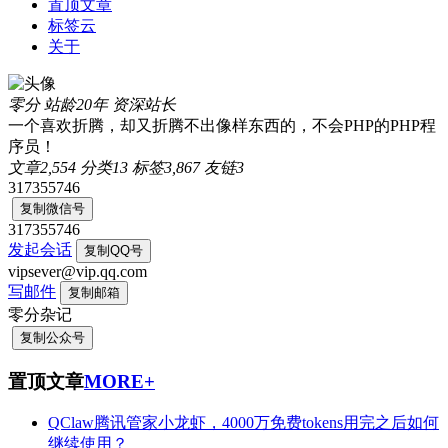
置顶文章
标签云
关于
零分
站龄20年
资深站长
一个喜欢折腾，却又折腾不出像样东西的，不会PHP的PHP程
序员！
文章
2,554
分类
13
标签
3,867
友链
3
317355746
复制微信号
317355746
发起会话
复制QQ号
vipsever@vip.qq.com
写邮件
复制邮箱
零分杂记
复制公众号
置顶文章
MORE+
QClaw腾讯管家小龙虾，4000万免费tokens用完之后如何
继续使用？