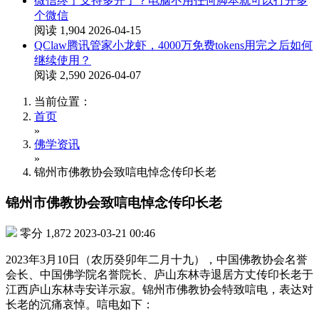
微信终于支持多开了？电脑不用任何脚本就可以打开多
个微信
阅读 1,904
2026-04-15
QClaw腾讯管家小龙虾，4000万免费tokens用完之后如何
继续使用？
阅读 2,590
2026-04-07
当前位置：
首页
»
佛学资讯
»
锦州市佛教协会致唁电悼念传印长老
锦州市佛教协会致唁电悼念传印长老
零分
1,872
2023-03-21 00:46
2023年3月10日（农历癸卯年二月十九），中国佛教协会名誉
会长、中国佛学院名誉院长、庐山东林寺退居方丈传印长老于
江西庐山东林寺安详示寂。锦州市佛教协会特致唁电，表达对
长老的沉痛哀悼。唁电如下：