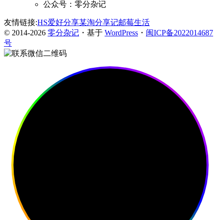
公众号：零分杂记
友情链接:
HS爱好分享
某淘分享记
邮莓生活
© 2014-2026
零分杂记
・基于
WordPress
・
闽ICP备2022014687
号