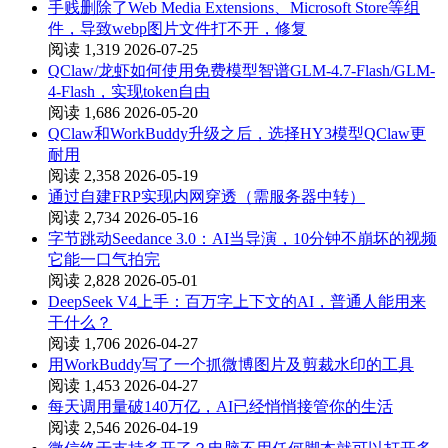
手贱删除了Web Media Extensions、Microsoft Store等组
件，导致webp图片文件打不开，修复
阅读 1,319
2026-07-25
QClaw/龙虾如何使用免费模型智谱GLM-4.7-Flash/GLM-
4-Flash，实现token自由
阅读 1,686
2026-05-20
QClaw和WorkBuddy升级之后，选择HY3模型QClaw更
耐用
阅读 2,358
2026-05-19
通过自建FRP实现内网穿透（需服务器中转）
阅读 2,734
2026-05-16
字节跳动Seedance 3.0：AI当导演，10分钟不崩坏的视频
它能一口气拍完
阅读 2,828
2026-05-01
DeepSeek V4上手：百万字上下文的AI，普通人能用来
干什么？
阅读 1,706
2026-04-27
用WorkBuddy写了一个抓微博图片及剪裁水印的工具
阅读 1,453
2026-04-27
每天调用量破140万亿，AI已经悄悄接管你的生活
阅读 2,546
2026-04-19