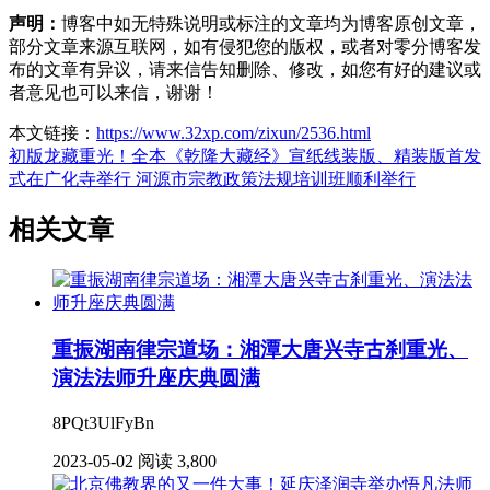
声明：
博客中如无特殊说明或标注的文章均为博客原创文章，
部分文章来源互联网，如有侵犯您的版权，或者对零分博客发
布的文章有异议，请来信告知删除、修改，如您有好的建议或
者意见也可以来信，谢谢！
本文链接：
https://www.32xp.com/zixun/2536.html
初版龙藏重光！全本《乾隆大藏经》宣纸线装版、精装版首发
式在广化寺举行
河源市宗教政策法规培训班顺利举行
相关文章
重振湖南律宗道场：湘潭大唐兴寺古刹重光、
演法法师升座庆典圆满
8PQt3UlFyBn
2023-05-02
阅读 3,800