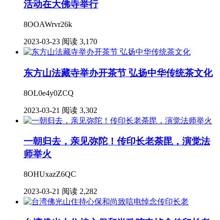
活动在大佛寺举行
8OOAWrvr26k
2023-03-23
阅读 3,170
东方山法藏寺举办开茶节 弘扬中华传统茶文化
8OL0e4y0ZCQ
2023-03-21
阅读 3,302
一朝归去，亲见弥陀！传印长老荼毘，演觉法
师举火
8OHUxazZ6QC
2023-03-21
阅读 2,282