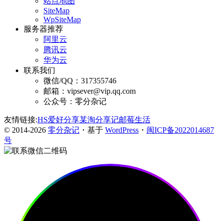
站点地图
SiteMap
WpSiteMap
服务器推荐
阿里云
腾讯云
华为云
联系我们
微信/QQ：317355746
邮箱：vipsever@vip.qq.com
公众号：零分杂记
友情链接:
HS爱好分享
某淘分享记
邮莓生活
© 2014-2026
零分杂记
・基于
WordPress
・
闽ICP备2022014687
号