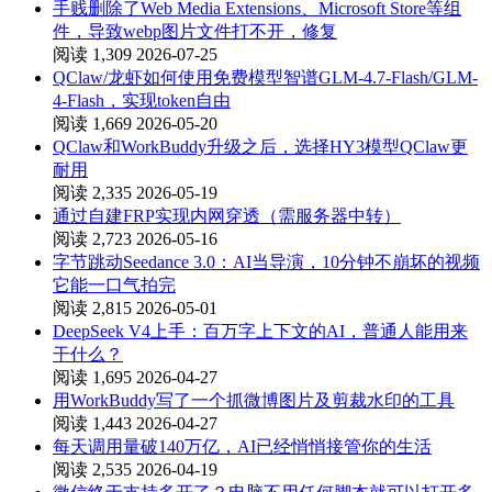
手贱删除了Web Media Extensions、Microsoft Store等组
件，导致webp图片文件打不开，修复
阅读 1,309
2026-07-25
QClaw/龙虾如何使用免费模型智谱GLM-4.7-Flash/GLM-
4-Flash，实现token自由
阅读 1,669
2026-05-20
QClaw和WorkBuddy升级之后，选择HY3模型QClaw更
耐用
阅读 2,335
2026-05-19
通过自建FRP实现内网穿透（需服务器中转）
阅读 2,723
2026-05-16
字节跳动Seedance 3.0：AI当导演，10分钟不崩坏的视频
它能一口气拍完
阅读 2,815
2026-05-01
DeepSeek V4上手：百万字上下文的AI，普通人能用来
干什么？
阅读 1,695
2026-04-27
用WorkBuddy写了一个抓微博图片及剪裁水印的工具
阅读 1,443
2026-04-27
每天调用量破140万亿，AI已经悄悄接管你的生活
阅读 2,535
2026-04-19