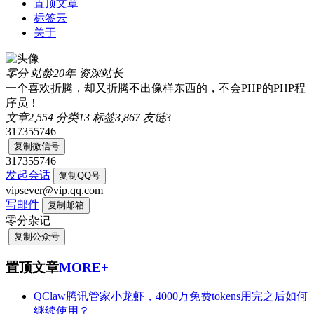
置顶文章
标签云
关于
零分
站龄20年
资深站长
一个喜欢折腾，却又折腾不出像样东西的，不会PHP的PHP程
序员！
文章
2,554
分类
13
标签
3,867
友链
3
317355746
复制微信号
317355746
发起会话
复制QQ号
vipsever@vip.qq.com
写邮件
复制邮箱
零分杂记
复制公众号
置顶文章
MORE+
QClaw腾讯管家小龙虾，4000万免费tokens用完之后如何
继续使用？