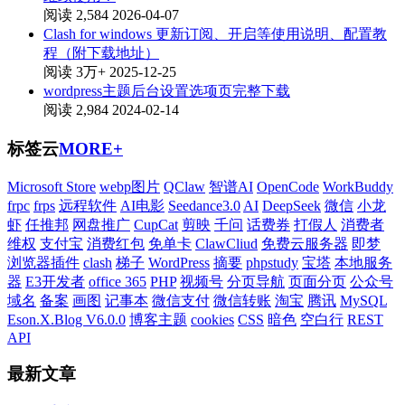
阅读 2,584
2026-04-07
Clash for windows 更新订阅、开启等使用说明、配置教
程（附下载地址）
阅读 3万+
2025-12-25
wordpress主题后台设置选项页完整下载
阅读 2,984
2024-02-14
标签云
MORE+
Microsoft Store
webp图片
QClaw
智谱AI
OpenCode
WorkBuddy
frpc
frps
远程软件
AI电影
Seedance3.0
AI
DeepSeek
微信
小龙
虾
任推邦
网盘推广
CupCat
剪映
千问
话费券
打假人
消费者
维权
支付宝
消费红包
免单卡
ClawCliud
免费云服务器
即梦
浏览器插件
clash
梯子
WordPress
摘要
phpstudy
宝塔
本地服务
器
E3开发者
office 365
PHP
视频号
分页导航
页面分页
公众号
域名
备案
画图
记事本
微信支付
微信转账
淘宝
腾讯
MySQL
Eson.X.Blog V6.0.0
博客主题
cookies
CSS
暗色
空白行
REST
API
最新文章