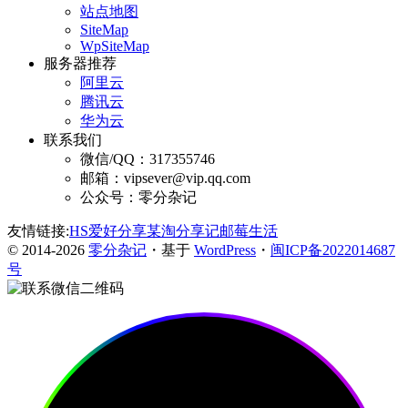
站点地图
SiteMap
WpSiteMap
服务器推荐
阿里云
腾讯云
华为云
联系我们
微信/QQ：317355746
邮箱：vipsever@vip.qq.com
公众号：零分杂记
友情链接:
HS爱好分享
某淘分享记
邮莓生活
© 2014-2026
零分杂记
・基于
WordPress
・
闽ICP备2022014687
号