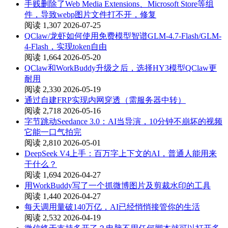
手贱删除了Web Media Extensions、Microsoft Store等组
件，导致webp图片文件打不开，修复
阅读 1,307
2026-07-25
QClaw/龙虾如何使用免费模型智谱GLM-4.7-Flash/GLM-
4-Flash，实现token自由
阅读 1,664
2026-05-20
QClaw和WorkBuddy升级之后，选择HY3模型QClaw更
耐用
阅读 2,330
2026-05-19
通过自建FRP实现内网穿透（需服务器中转）
阅读 2,718
2026-05-16
字节跳动Seedance 3.0：AI当导演，10分钟不崩坏的视频
它能一口气拍完
阅读 2,810
2026-05-01
DeepSeek V4上手：百万字上下文的AI，普通人能用来
干什么？
阅读 1,694
2026-04-27
用WorkBuddy写了一个抓微博图片及剪裁水印的工具
阅读 1,440
2026-04-27
每天调用量破140万亿，AI已经悄悄接管你的生活
阅读 2,532
2026-04-19