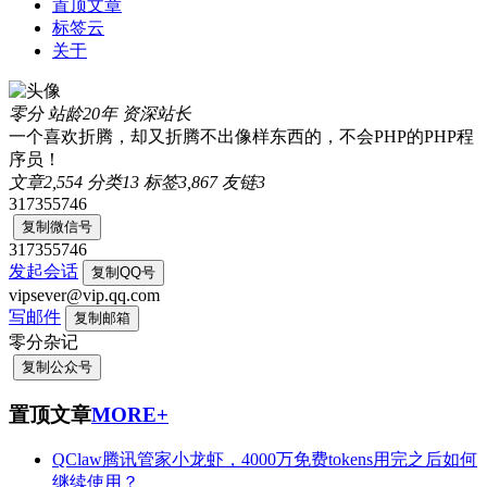
置顶文章
标签云
关于
零分
站龄20年
资深站长
一个喜欢折腾，却又折腾不出像样东西的，不会PHP的PHP程
序员！
文章
2,554
分类
13
标签
3,867
友链
3
317355746
复制微信号
317355746
发起会话
复制QQ号
vipsever@vip.qq.com
写邮件
复制邮箱
零分杂记
复制公众号
置顶文章
MORE+
QClaw腾讯管家小龙虾，4000万免费tokens用完之后如何
继续使用？