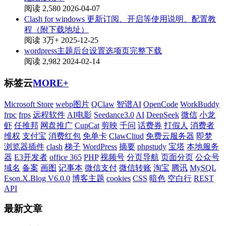
阅读 2,580
2026-04-07
Clash for windows 更新订阅、开启等使用说明、配置教
程（附下载地址）
阅读 3万+
2025-12-25
wordpress主题后台设置选项页完整下载
阅读 2,982
2024-02-14
标签云
MORE+
Microsoft Store
webp图片
QClaw
智谱AI
OpenCode
WorkBuddy
frpc
frps
远程软件
AI电影
Seedance3.0
AI
DeepSeek
微信
小龙
虾
任推邦
网盘推广
CupCat
剪映
千问
话费券
打假人
消费者
维权
支付宝
消费红包
免单卡
ClawCliud
免费云服务器
即梦
浏览器插件
clash
梯子
WordPress
摘要
phpstudy
宝塔
本地服务
器
E3开发者
office 365
PHP
视频号
分页导航
页面分页
公众号
域名
备案
画图
记事本
微信支付
微信转账
淘宝
腾讯
MySQL
Eson.X.Blog V6.0.0
博客主题
cookies
CSS
暗色
空白行
REST
API
最新文章