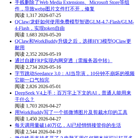
手贱删除了Web Media Extensions、Microsoft Store等组
件，导致webp图片文件打不开，修复
阅读 1,317
2026-07-25
QClaw/龙虾如何使用免费模型智谱GLM-4.7-Flash/GLM-
4-Flash，实现token自由
阅读 1,683
2026-05-20
QClaw和WorkBuddy升级之后，选择HY3模型QClaw更
耐用
阅读 2,352
2026-05-19
通过自建FRP实现内网穿透（需服务器中转）
阅读 2,734
2026-05-16
字节跳动Seedance 3.0：AI当导演，10分钟不崩坏的视频
它能一口气拍完
阅读 2,826
2026-05-01
DeepSeek V4上手：百万字上下文的AI，普通人能用来
干什么？
阅读 1,703
2026-04-27
用WorkBuddy写了一个抓微博图片及剪裁水印的工具
阅读 1,450
2026-04-27
每天调用量破140万亿，AI已经悄悄接管你的生活
阅读 2,544
2026-04-19