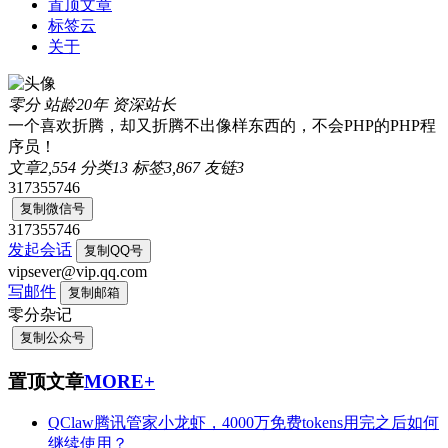
置顶文章
标签云
关于
零分
站龄20年
资深站长
一个喜欢折腾，却又折腾不出像样东西的，不会PHP的PHP程
序员！
文章
2,554
分类
13
标签
3,867
友链
3
317355746
复制微信号
317355746
发起会话
复制QQ号
vipsever@vip.qq.com
写邮件
复制邮箱
零分杂记
复制公众号
置顶文章
MORE+
QClaw腾讯管家小龙虾，4000万免费tokens用完之后如何
继续使用？