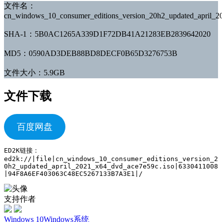
文件名：
cn_windows_10_consumer_editions_version_20h2_updated_april_2
SHA-1：5B0AC1265A339D1F72DB41A21283EB2839642020
MD5：0590AD3DEB88BD8DECF0B65D3276753B
文件大小：5.9GB
文件下载
百度网盘
ED2K链接：
ed2k://|file|cn_windows_10_consumer_editions_version_2
0h2_updated_april_2021_x64_dvd_ace7e59c.iso|6330411008
|94F8A6EF403063C48EC5267133B7A3E1|/
支持作者
Windows 10
Windows系统