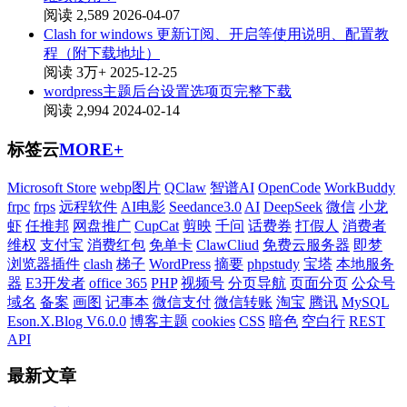
阅读 2,589
2026-04-07
Clash for windows 更新订阅、开启等使用说明、配置教
程（附下载地址）
阅读 3万+
2025-12-25
wordpress主题后台设置选项页完整下载
阅读 2,994
2024-02-14
标签云
MORE+
Microsoft Store
webp图片
QClaw
智谱AI
OpenCode
WorkBuddy
frpc
frps
远程软件
AI电影
Seedance3.0
AI
DeepSeek
微信
小龙
虾
任推邦
网盘推广
CupCat
剪映
千问
话费券
打假人
消费者
维权
支付宝
消费红包
免单卡
ClawCliud
免费云服务器
即梦
浏览器插件
clash
梯子
WordPress
摘要
phpstudy
宝塔
本地服务
器
E3开发者
office 365
PHP
视频号
分页导航
页面分页
公众号
域名
备案
画图
记事本
微信支付
微信转账
淘宝
腾讯
MySQL
Eson.X.Blog V6.0.0
博客主题
cookies
CSS
暗色
空白行
REST
API
最新文章