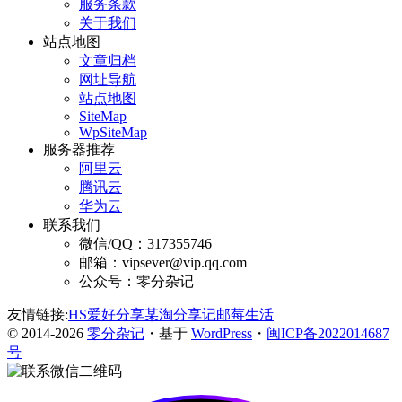
服务条款
关于我们
站点地图
文章归档
网址导航
站点地图
SiteMap
WpSiteMap
服务器推荐
阿里云
腾讯云
华为云
联系我们
微信/QQ：317355746
邮箱：vipsever@vip.qq.com
公众号：零分杂记
友情链接:
HS爱好分享
某淘分享记
邮莓生活
© 2014-2026
零分杂记
・基于
WordPress
・
闽ICP备2022014687
号