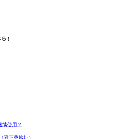
序员！
何继续使用？
教程（附下载地址）