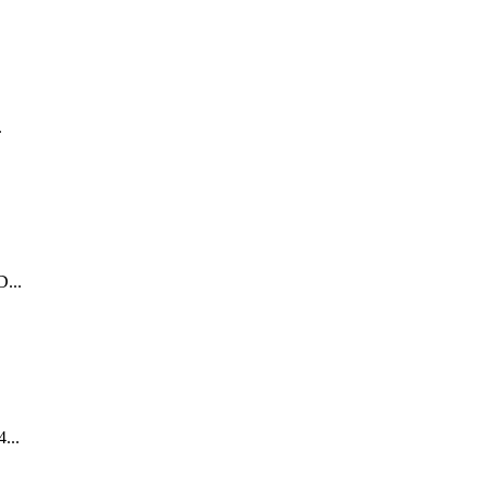
.
...
...