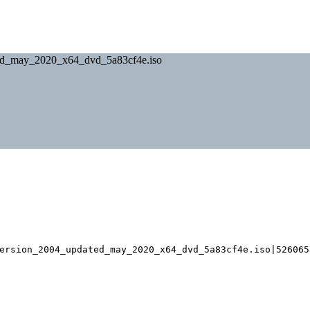
_may_2020_x64_dvd_5a83cf4e.iso
rsion_2004_updated_may_2020_x64_dvd_5a83cf4e.iso|526065