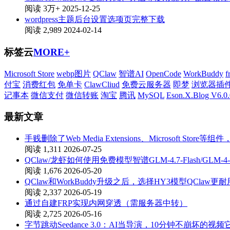
阅读 3万+
2025-12-25
wordpress主题后台设置选项页完整下载
阅读 2,989
2024-02-14
标签云
MORE+
Microsoft Store
webp图片
QClaw
智谱AI
OpenCode
WorkBuddy
f
付宝
消费红包
免单卡
ClawCliud
免费云服务器
即梦
浏览器插
记事本
微信支付
微信转账
淘宝
腾讯
MySQL
Eson.X.Blog V6.0.
最新文章
手贱删除了Web Media Extensions、Microsoft St
阅读 1,311
2026-07-25
QClaw/龙虾如何使用免费模型智谱GLM-4.7-Flash/GLM-4-
阅读 1,676
2026-05-20
QClaw和WorkBuddy升级之后，选择HY3模型QClaw更耐
阅读 2,337
2026-05-19
通过自建FRP实现内网穿透（需服务器中转）
阅读 2,725
2026-05-16
字节跳动Seedance 3.0：AI当导演，10分钟不崩坏的