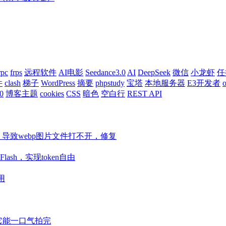
rpc
frps
远程软件
AI电影
Seedance3.0
AI
DeepSeek
微信
小龙虾
任
件
clash
梯子
WordPress
摘要
phpstudy
宝塔
本地服务器
E3开发者
o
0
博客主题
cookies
CSS
暗色
空白行
REST API
ore等组件，导致webp图片文件打不开，修复
Flash，实现token自由
用
视频它能一口气拍完