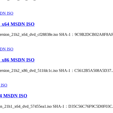
x64 MSDN ISO
sion_21h2_x64_dvd_cf28838e.iso SHA-1：9C9B2DCB02A8F8AF.
x86 MSDN ISO
ion_21h2_x86_dvd_511fdc1c.iso SHA-1：C5612B5A508A5D37..
 MSDN ISO
_21h1_x64_dvd_57455ea1.iso SHA-1：D35C56C76F9C5D0F03C.