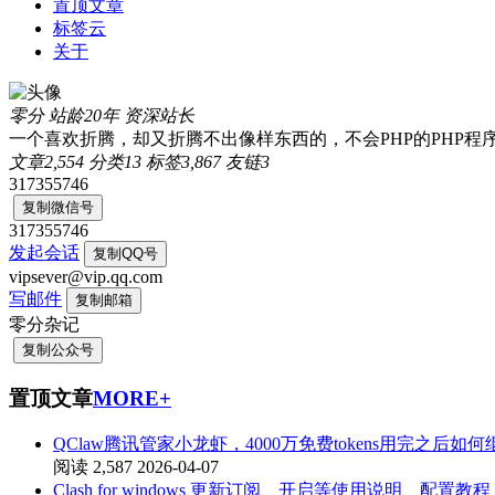
置顶文章
标签云
关于
零分
站龄20年
资深站长
一个喜欢折腾，却又折腾不出像样东西的，不会PHP的PHP程
文章
2,554
分类
13
标签
3,867
友链
3
317355746
复制微信号
317355746
发起会话
复制QQ号
vipsever@vip.qq.com
写邮件
复制邮箱
零分杂记
复制公众号
置顶文章
MORE+
QClaw腾讯管家小龙虾，4000万免费tokens用完之后如
阅读 2,587
2026-04-07
Clash for windows 更新订阅、开启等使用说明、配置