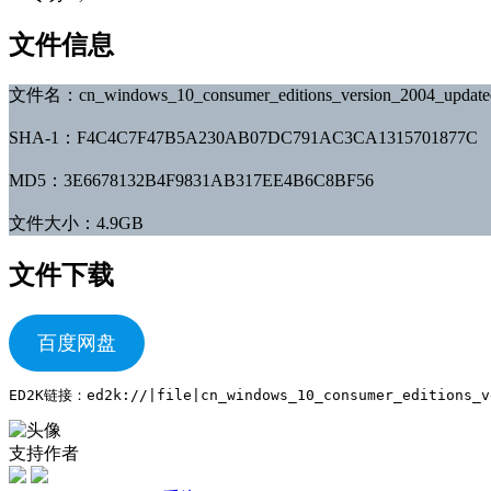
文件信息
文件名：cn_windows_10_consumer_editions_version_2004_updated
SHA-1：F4C4C7F47B5A230AB07DC791AC3CA1315701877C
MD5：3E6678132B4F9831AB317EE4B6C8BF56
文件大小：4.9GB
文件下载
百度网盘
ED2K链接：ed2k://|file|cn_windows_10_consumer_editions_ve
支持作者