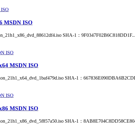
 MSDN ISO
_21h1_x86_dvd_88612df4.iso SHA-1：9F0347F02B6C818DD1F..
64 MSDN ISO
n_21h1_x64_dvd_1baf479d.iso SHA-1：667836E090DBA6B2CDD
86 MSDN ISO
n_21h1_x86_dvd_5f857a50.iso SHA-1：8AB8E704C8DD58CE804