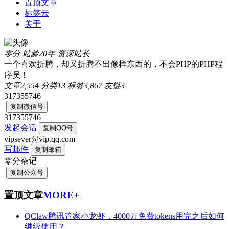
置顶文章
标签云
关于
零分
站龄20年
资深站长
一个喜欢折腾，却又折腾不出像样东西的，不会PHP的PHP程
序员！
文章
2,554
分类
13
标签
3,867
友链
3
317355746
复制微信号
317355746
发起会话
复制QQ号
vipsever@vip.qq.com
写邮件
复制邮箱
零分杂记
复制公众号
置顶文章
MORE+
QClaw腾讯管家小龙虾，4000万免费tokens用完之后如何
继续使用？