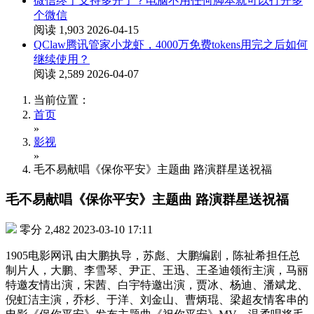
微信终于支持多开了？电脑不用任何脚本就可以打开多
个微信
阅读 1,903
2026-04-15
QClaw腾讯管家小龙虾，4000万免费tokens用完之后如何
继续使用？
阅读 2,589
2026-04-07
当前位置：
首页
»
影视
»
毛不易献唱《保你平安》主题曲 路演群星送祝福
毛不易献唱《保你平安》主题曲 路演群星送祝福
零分
2,482
2023-03-10 17:11
1905电影网讯 由大鹏执导，苏彪、大鹏编剧，陈祉希担任总
制片人，大鹏、李雪琴、尹正、王迅、王圣迪领衔主演，马丽
特邀友情出演，宋茜、白宇特邀出演，贾冰、杨迪、潘斌龙、
倪虹洁主演，乔杉、于洋、刘金山、曹炳琨、梁超友情客串的