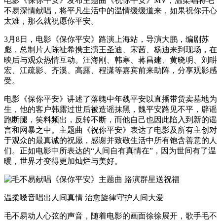
电影《保你平安》发布主题曲《祝你平安》MV，温柔唱将毛
不易深情献唱，将平凡生活中的温情缓缓道来，如果祝你开心
太难，那么就祝愿你平安。
3月8日，电影《保你平安》路演上海站，导演大鹏，编剧苏
彪，总制片人陈祉希携主演王圣迪、宋茜、杨迪来到现场，在
映后与观众热情互动。汪海刚、韩寒、蒋昌建、黄晓明、刘畊
宏、江疏影、齐溪、高露、程潇等嘉宾前来助阵，分享观影感
受。
电影《保你平安》讲述了落魄中年魏平安以直播带货卖墓地为
生，他的客户韩露过世后被造谣抹黑，魏平安路见不平，辟谣
跑断腿，笑料频出，反转不断，而他自己也因此陷入到新的谣
言和网暴之中。主题曲《祝你平安》表达了电影及所有主创对
于观众的最真诚的祝愿，感谢并致敬生活中所有饱含善意的人
们。正如电影中所表达的“人间自有真情在”，因为世间有了温
暖，世界才变得更加灿烂与美好。
温柔嗓音唱出人间真情 治愈旋律守护人间大爱
毛不易动人心弦的声音，随着电影的画面徐徐展开，歌手毛不