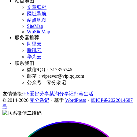
站点地图
文章归档
网址导航
站点地图
SiteMap
WpSiteMap
服务器推荐
阿里云
腾讯云
华为云
联系我们
微信/QQ：317355746
邮箱：vipsever@vip.qq.com
公众号：零分杂记
友情链接:
HS爱好分享
某淘分享记
邮莓生活
© 2014-2026
零分杂记
・基于
WordPress
・
闽ICP备2022014687
号