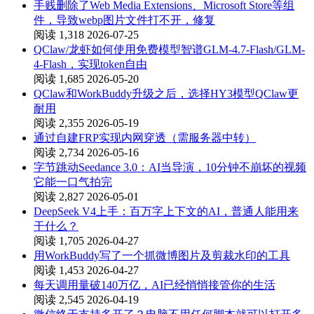
手贱删除了Web Media Extensions、Microsoft Store等组
件，导致webp图片文件打不开，修复
阅读 1,318
2026-07-25
QClaw/龙虾如何使用免费模型智谱GLM-4.7-Flash/GLM-
4-Flash，实现token自由
阅读 1,685
2026-05-20
QClaw和WorkBuddy升级之后，选择HY3模型QClaw更
耐用
阅读 2,355
2026-05-19
通过自建FRP实现内网穿透（需服务器中转）
阅读 2,734
2026-05-16
字节跳动Seedance 3.0：AI当导演，10分钟不崩坏的视频
它能一口气拍完
阅读 2,827
2026-05-01
DeepSeek V4上手：百万字上下文的AI，普通人能用来
干什么？
阅读 1,705
2026-04-27
用WorkBuddy写了一个抓微博图片及剪裁水印的工具
阅读 1,453
2026-04-27
每天调用量破140万亿，AI已经悄悄接管你的生活
阅读 2,545
2026-04-19