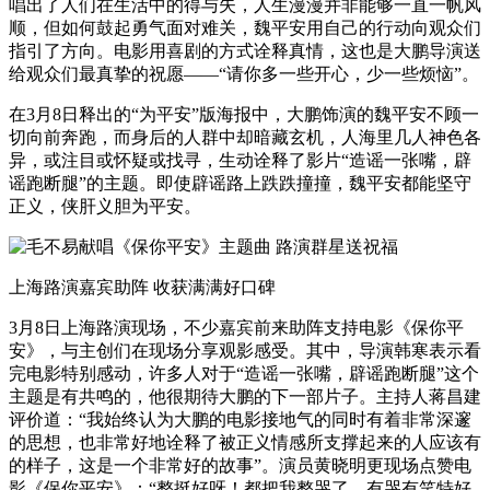
唱出了人们在生活中的得与失，人生漫漫并非能够一直一帆风
顺，但如何鼓起勇气面对难关，魏平安用自己的行动向观众们
指引了方向。电影用喜剧的方式诠释真情，这也是大鹏导演送
给观众们最真挚的祝愿——“请你多一些开心，少一些烦恼”。
在3月8日释出的“为平安”版海报中，大鹏饰演的魏平安不顾一
切向前奔跑，而身后的人群中却暗藏玄机，人海里几人神色各
异，或注目或怀疑或找寻，生动诠释了影片“造谣一张嘴，辟
谣跑断腿”的主题。即使辟谣路上跌跌撞撞，魏平安都能坚守
正义，侠肝义胆为平安。
上海路演嘉宾助阵 收获满满好口碑
3月8日上海路演现场，不少嘉宾前来助阵支持电影《保你平
安》，与主创们在现场分享观影感受。其中，导演韩寒表示看
完电影特别感动，许多人对于“造谣一张嘴，辟谣跑断腿”这个
主题是有共鸣的，他很期待大鹏的下一部片子。主持人蒋昌建
评价道：“我始终认为大鹏的电影接地气的同时有着非常深邃
的思想，也非常好地诠释了被正义情感所支撑起来的人应该有
的样子，这是一个非常好的故事”。演员黄晓明更现场点赞电
影《保你平安》：“整挺好呀！都把我整哭了，有哭有笑特好