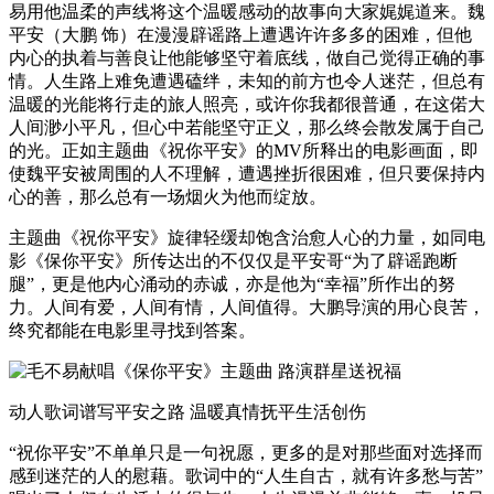
易用他温柔的声线将这个温暖感动的故事向大家娓娓道来。魏
平安（大鹏 饰）在漫漫辟谣路上遭遇许许多多的困难，但他
内心的执着与善良让他能够坚守着底线，做自己觉得正确的事
情。人生路上难免遭遇磕绊，未知的前方也令人迷茫，但总有
温暖的光能将行走的旅人照亮，或许你我都很普通，在这偌大
人间渺小平凡，但心中若能坚守正义，那么终会散发属于自己
的光。正如主题曲《祝你平安》的MV所释出的电影画面，即
使魏平安被周围的人不理解，遭遇挫折很困难，但只要保持内
心的善，那么总有一场烟火为他而绽放。
主题曲《祝你平安》旋律轻缓却饱含治愈人心的力量，如同电
影《保你平安》所传达出的不仅仅是平安哥“为了辟谣跑断
腿”，更是他内心涌动的赤诚，亦是他为“幸福”所作出的努
力。人间有爱，人间有情，人间值得。大鹏导演的用心良苦，
终究都能在电影里寻找到答案。
动人歌词谱写平安之路 温暖真情抚平生活创伤
“祝你平安”不单单只是一句祝愿，更多的是对那些面对选择而
感到迷茫的人的慰藉。歌词中的“人生自古，就有许多愁与苦”