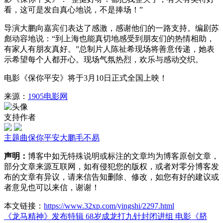
看，这可是发自真心地说，不是捧场！”
导演大鹏向嘉宾们表达了感激，感谢他们的一路支持。编剧苏
彪动容地说：“到上海也能真切地感受到朋友们的热情相助，
有家人有朋友真好。”总制片人陈祉希现场将善意传递，她表
示希望每个人都开心。现场气氛热烈，欢乐与感动交织。
电影《保你平安》将于3月10日正式全国上映！
来源：
1905电影网
支持作者
主题曲
保你平安
大鹏
毛不易
声明：
博客中如无特殊说明或标注的文章均为博客原创文章，
部分文章来源互联网，如有侵犯您的版权，或者对零分博客发
布的文章有异议，请来信告知删除、修改，如您有好的建议或
者意见也可以来信，谢谢！
本文链接：
https://www.32xp.com/yingshi/2297.html
《龙马精神》发布特辑 68岁成龙打九针封闭进组
电影《脐