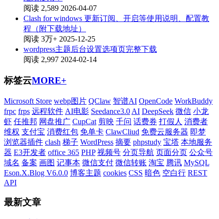
阅读 2,589
2026-04-07
Clash for windows 更新订阅、开启等使用说明、配置教
程（附下载地址）
阅读 3万+
2025-12-25
wordpress主题后台设置选项页完整下载
阅读 2,997
2024-02-14
标签云
MORE+
Microsoft Store
webp图片
QClaw
智谱AI
OpenCode
WorkBuddy
frpc
frps
远程软件
AI电影
Seedance3.0
AI
DeepSeek
微信
小龙
虾
任推邦
网盘推广
CupCat
剪映
千问
话费券
打假人
消费者
维权
支付宝
消费红包
免单卡
ClawCliud
免费云服务器
即梦
浏览器插件
clash
梯子
WordPress
摘要
phpstudy
宝塔
本地服务
器
E3开发者
office 365
PHP
视频号
分页导航
页面分页
公众号
域名
备案
画图
记事本
微信支付
微信转账
淘宝
腾讯
MySQL
Eson.X.Blog V6.0.0
博客主题
cookies
CSS
暗色
空白行
REST
API
最新文章