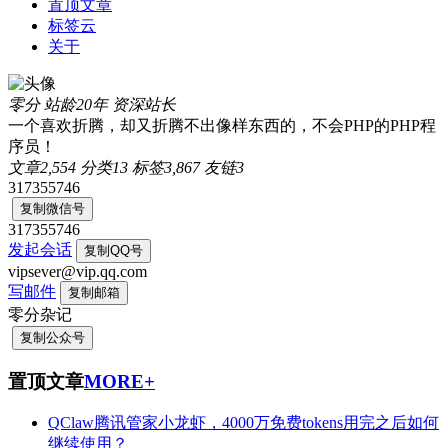
置顶文章
标签云
关于
零分
站龄20年
资深站长
一个喜欢折腾，却又折腾不出像样东西的，不会PHP的PHP程
序员！
文章
2,554
分类
13
标签
3,867
友链
3
317355746
复制微信号
317355746
发起会话
复制QQ号
vipsever@vip.qq.com
写邮件
复制邮箱
零分杂记
复制公众号
置顶文章
MORE+
QClaw腾讯管家小龙虾，4000万免费tokens用完之后如何
继续使用？