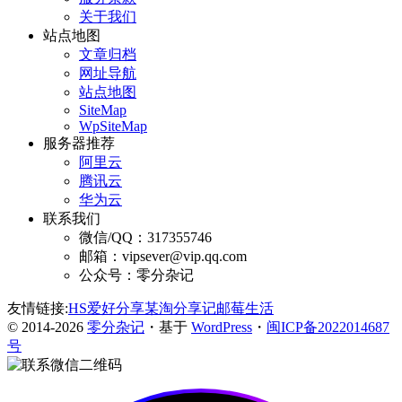
关于我们
站点地图
文章归档
网址导航
站点地图
SiteMap
WpSiteMap
服务器推荐
阿里云
腾讯云
华为云
联系我们
微信/QQ：317355746
邮箱：vipsever@vip.qq.com
公众号：零分杂记
友情链接:
HS爱好分享
某淘分享记
邮莓生活
© 2014-2026
零分杂记
・基于
WordPress
・
闽ICP备2022014687
号