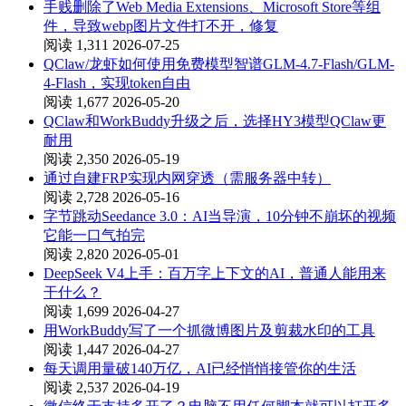
手贱删除了Web Media Extensions、Microsoft Store等组
件，导致webp图片文件打不开，修复
阅读 1,311
2026-07-25
QClaw/龙虾如何使用免费模型智谱GLM-4.7-Flash/GLM-
4-Flash，实现token自由
阅读 1,677
2026-05-20
QClaw和WorkBuddy升级之后，选择HY3模型QClaw更
耐用
阅读 2,350
2026-05-19
通过自建FRP实现内网穿透（需服务器中转）
阅读 2,728
2026-05-16
字节跳动Seedance 3.0：AI当导演，10分钟不崩坏的视频
它能一口气拍完
阅读 2,820
2026-05-01
DeepSeek V4上手：百万字上下文的AI，普通人能用来
干什么？
阅读 1,699
2026-04-27
用WorkBuddy写了一个抓微博图片及剪裁水印的工具
阅读 1,447
2026-04-27
每天调用量破140万亿，AI已经悄悄接管你的生活
阅读 2,537
2026-04-19