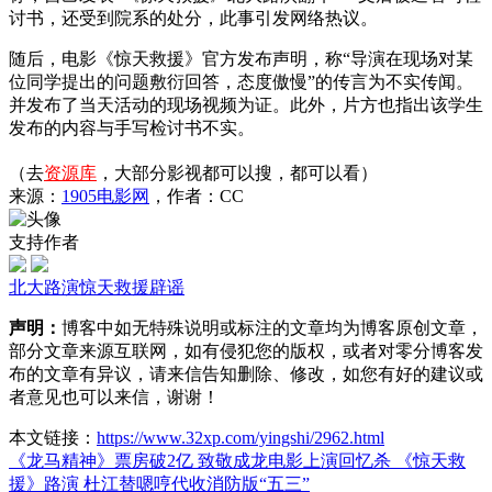
讨书，还受到院系的处分，此事引发网络热议。
随后，电影《惊天救援》官方发布声明，称“导演在现场对某
位同学提出的问题敷衍回答，态度傲慢”的传言为不实传闻。
并发布了当天活动的现场视频为证。此外，片方也指出该学生
发布的内容与手写检讨书不实。
（去
资源库
，大部分影视都可以搜，都可以看）
来源：
1905电影网
，作者：CC
支持作者
北大路演
惊天救援
辟谣
声明：
博客中如无特殊说明或标注的文章均为博客原创文章，
部分文章来源互联网，如有侵犯您的版权，或者对零分博客发
布的文章有异议，请来信告知删除、修改，如您有好的建议或
者意见也可以来信，谢谢！
本文链接：
https://www.32xp.com/yingshi/2962.html
《龙马精神》票房破2亿 致敬成龙电影上演回忆杀
《惊天救
援》路演 杜江替嗯哼代收消防版“五三”