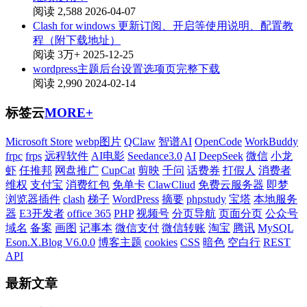
阅读 2,588
2026-04-07
Clash for windows 更新订阅、开启等使用说明、配置教
程（附下载地址）
阅读 3万+
2025-12-25
wordpress主题后台设置选项页完整下载
阅读 2,990
2024-02-14
标签云
MORE+
Microsoft Store
webp图片
QClaw
智谱AI
OpenCode
WorkBuddy
frpc
frps
远程软件
AI电影
Seedance3.0
AI
DeepSeek
微信
小龙
虾
任推邦
网盘推广
CupCat
剪映
千问
话费券
打假人
消费者
维权
支付宝
消费红包
免单卡
ClawCliud
免费云服务器
即梦
浏览器插件
clash
梯子
WordPress
摘要
phpstudy
宝塔
本地服务
器
E3开发者
office 365
PHP
视频号
分页导航
页面分页
公众号
域名
备案
画图
记事本
微信支付
微信转账
淘宝
腾讯
MySQL
Eson.X.Blog V6.0.0
博客主题
cookies
CSS
暗色
空白行
REST
API
最新文章